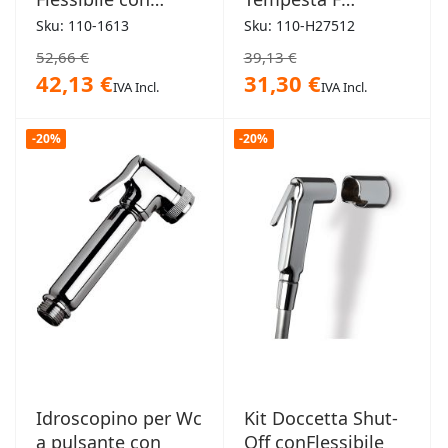
Supporto Lux
Idroscopino 30
Sku: 110-1613
Sku: 110-H27512
52,66 €
39,13 €
42,13 €
31,30 €
IVA Incl.
IVA Incl.
-20%
-20%
Idroscopino per Wc
Kit Doccetta Shut-
a pulsante con
Off conFlessibile