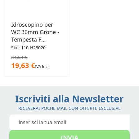
Idroscopino per
WC 36mm Grohe -
Tempesta F
Idroscopino 30
Sku: 110-H28020
24,54 €
19,63 €
IVA Incl.
Iscriviti alla Newsletter
RICEVERAI POCHE MAIL CON OFFERTE ESCLUSIVE
Iscriviti
alla
nostra
INVIA
Newsletter: