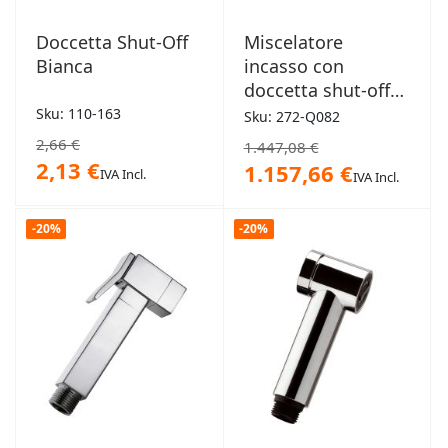
Doccetta Shut-Off
Miscelatore
Bianca
incasso con
doccetta shut-off
Mariani - Cubic
Sku: 110-163
Sku: 272-Q082
2,66 €
1.447,08 €
2,13 €
1.157,66 €
IVA Incl.
IVA Incl.
-20%
-20%