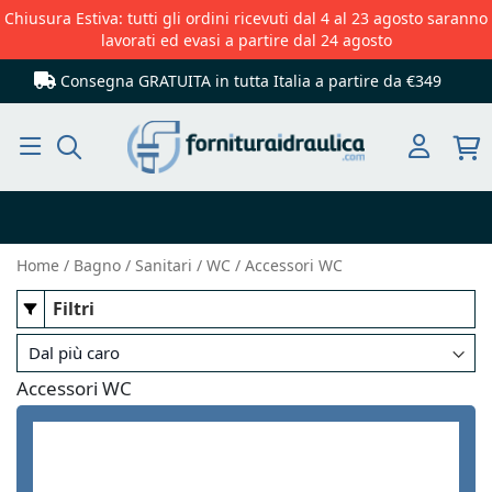
Chiusura Estiva: tutti gli ordini ricevuti dal 4 al 23 agosto saranno
lavorati ed evasi a partire dal 24 agosto
Consegna GRATUITA in tutta Italia
a partire da €349
Cerca
Home
Bagno
Sanitari
WC
Accessori WC
Filtri
Accessori WC