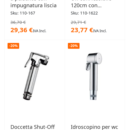
impugnatura liscia
120cm con
Supporto
Sku: 110-167
Sku: 110-1622
36,70 €
29,71 €
29,36 €
23,77 €
IVA Incl.
IVA Incl.
-20%
-20%
Doccetta Shut-Off
Idroscopino per wc