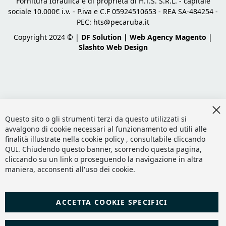
Fornitura Idraulica è di proprietà di H.T.S. S.R.L. - capitale
sociale 10.000€ i.v. - P.iva e C.F 05924510653 - REA SA-484254 -
PEC:
hts@pecaruba.it
Copyright 2024 © |
DF Solution | Web Agency Magento
|
Slashto Web Design
Cl
Co
Questo sito o gli strumenti terzi da questo utilizzati si
Ba
avvalgono di cookie necessari al funzionamento ed utili alle
finalità illustrate nella cookie policy , consultabile cliccando
QUI
. Chiudendo questo banner, scorrendo questa pagina,
cliccando su un link o proseguendo la navigazione in altra
maniera, acconsenti all'uso dei cookie.
ACCETTA COOKIE SPECIFICI