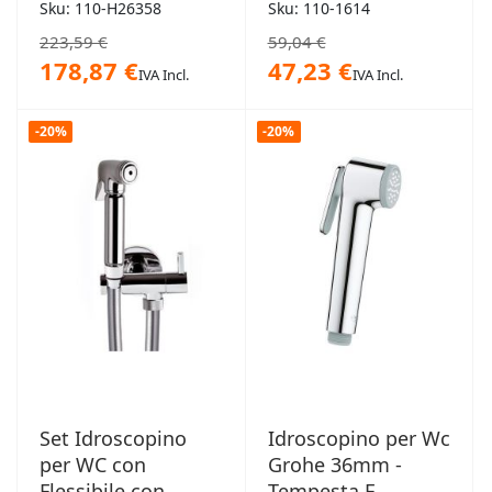
Tempesta F
Supporto Lux - SQ
Sku: 110-H26358
Sku: 110-1614
223,59 €
59,04 €
178,87 €
47,23 €
IVA Incl.
IVA Incl.
-20%
-20%
Set Idroscopino
Idroscopino per Wc
per WC con
Grohe 36mm -
Flessibile con
Tempesta F