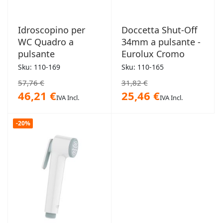
Idroscopino per
Doccetta Shut-Off
WC Quadro a
34mm a pulsante -
pulsante
Eurolux Cromo
Sku: 110-169
Sku: 110-165
57,76 €
31,82 €
46,21 €
25,46 €
IVA Incl.
IVA Incl.
-20%