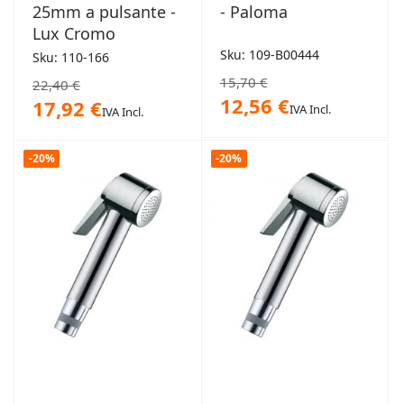
25mm a pulsante -
- Paloma
Lux Cromo
Sku: 109-B00444
Sku: 110-166
15,70 €
22,40 €
12,56 €
17,92 €
IVA Incl.
IVA Incl.
-20%
-20%