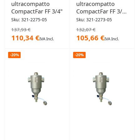
ultracompatto
ultracompatto
CompactFar FF 3/4"
CompactFar FF 3/4"
2273
Sku: 321-2275-05
Sku: 321-2273-05
137,93 €
132,07 €
110,34 €
105,66 €
IVA Incl.
IVA Incl.
-20%
-20%