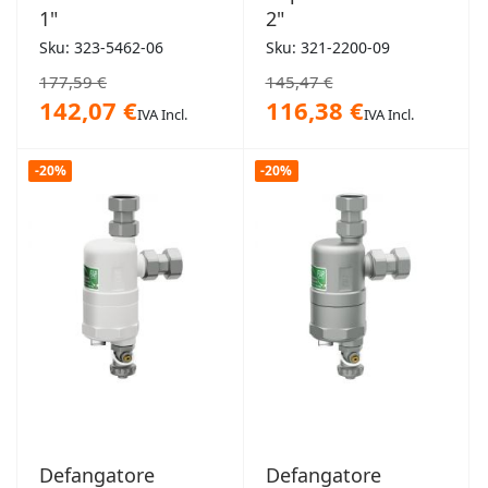
1"
2"
Sku: 323-5462-06
Sku: 321-2200-09
177,59 €
145,47 €
142,07 €
116,38 €
IVA Incl.
IVA Incl.
-20%
-20%
Defangatore
Defangatore