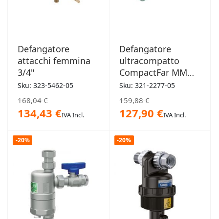
Defangatore
Defangatore
attacchi femmina
ultracompatto
3/4"
CompactFar MM
3/4" 2277
Sku: 323-5462-05
Sku: 321-2277-05
168,04 €
159,88 €
134,43 €
127,90 €
IVA Incl.
IVA Incl.
-20%
-20%