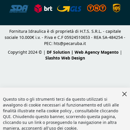
Fornitura Idraulica è di proprietà di H.T.S. S.R.L. - capitale
sociale 10.000€ i.v. - P.iva e C.F 05924510653 - REA SA-484254 -
PEC:
hts@pecaruba.it
Copyright 2024 © |
DF Solution | Web Agency Magento
|
Slashto Web Design
Cl
Co
Questo sito o gli strumenti terzi da questo utilizzati si
Ba
avvalgono di cookie necessari al funzionamento ed utili alle
finalità illustrate nella cookie policy , consultabile cliccando
QUI
. Chiudendo questo banner, scorrendo questa pagina,
cliccando su un link o proseguendo la navigazione in altra
maniera, acconsenti all'uso dei cookie.