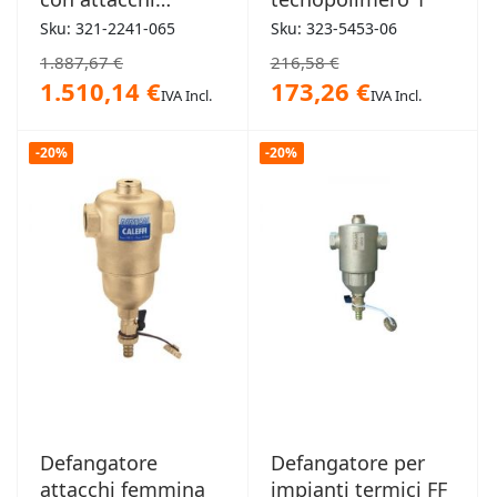
flangiati 65mm
Sku: 321-2241-065
Sku: 323-5453-06
1.887,67 €
216,58 €
1.510,14 €
173,26 €
IVA Incl.
IVA Incl.
-20%
-20%
Defangatore
Defangatore per
attacchi femmina
impianti termici FF