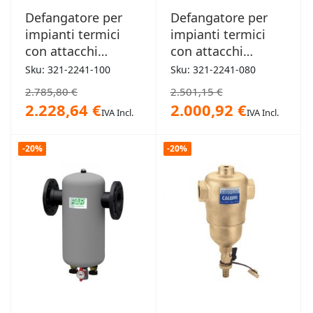
Defangatore per
Defangatore per
impianti termici
impianti termici
con attacchi
con attacchi
flangiati 100mm
flangiati 80mm
Sku: 321-2241-100
Sku: 321-2241-080
2.785,80 €
2.501,15 €
2.228,64 €
2.000,92 €
IVA Incl.
IVA Incl.
-20%
-20%