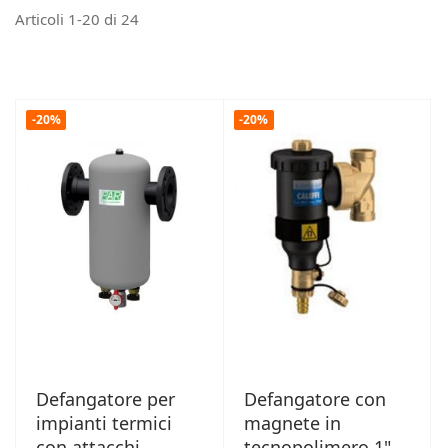
Articoli
1
-
20
di
24
-20%
-20%
Defangatore per
Defangatore con
impianti termici
magnete in
con attacchi
tecnopolimero 1"