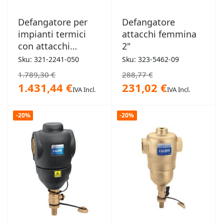
Defangatore per
Defangatore
impianti termici
attacchi femmina
con attacchi
2"
flangiati 50mm
Sku: 321-2241-050
Sku: 323-5462-09
1.789,30 €
288,77 €
1.431,44 €
231,02 €
IVA Incl.
IVA Incl.
-20%
-20%