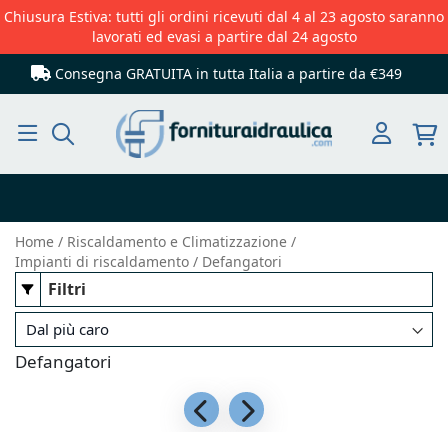
Chiusura Estiva: tutti gli ordini ricevuti dal 4 al 23 agosto saranno
lavorati ed evasi a partire dal 24 agosto
Consegna GRATUITA in tutta Italia
a partire da €349
Cerca
Home
Riscaldamento e Climatizzazione
Impianti di riscaldamento
Defangatori
Filtri
Defangatori