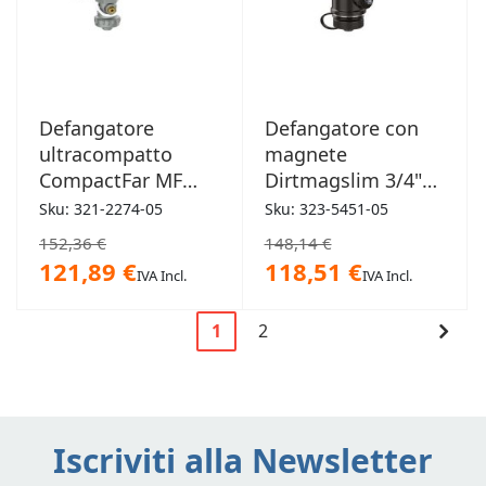
Defangatore
Defangatore con
ultracompatto
magnete
CompactFar MF
Dirtmagslim 3/4"M
3/4"
x 3/4"F
Sku: 321-2274-05
Sku: 323-5451-05
152,36 €
148,14 €
121,89 €
118,51 €
IVA Incl.
IVA Incl.
Pagina
Cont
1
2
Attualmente
Pagina
Pagi
stai
leggendo
la
Iscriviti alla Newsletter
pagina