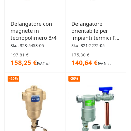
Defangatore con
Defangatore
magnete in
orientabile per
tecnopolimero 3/4"
impianti termici FF
3/4"
Sku: 323-5453-05
Sku: 321-2272-05
197,81 €
175,80 €
158,25 €
140,64 €
IVA Incl.
IVA Incl.
-20%
-20%