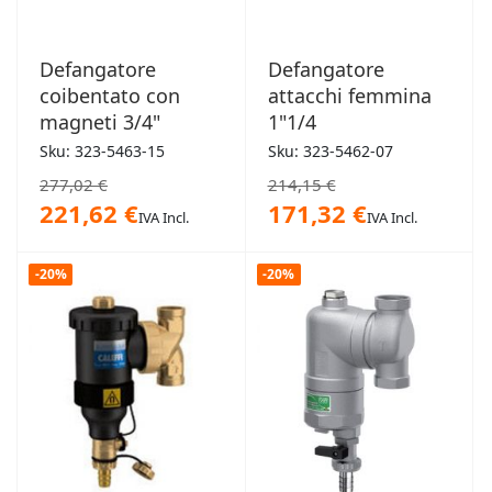
Defangatore
Defangatore
coibentato con
attacchi femmina
magneti 3/4"
1"1/4
Sku: 323-5463-15
Sku: 323-5462-07
277,02 €
214,15 €
221,62 €
171,32 €
IVA Incl.
IVA Incl.
-20%
-20%