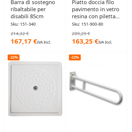
Barra di sostegno
Piatto doccia filo
ribaltabile per
pavimento in vetro
disabili 85cm
resina con piletta
80x80cm
Sku: 151-340
Sku: 151-900-80
214,32 €
209,29 €
167,17 €
163,25 €
IVA Incl.
IVA Incl.
-22%
-22%