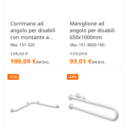
Corrimano ad
Maniglione ad
angolo per disabili
angolo per disabili
con montante a
650x1000mm
sinistra
Sku: 151-320
Sku: 151-3020-100
70x70x80cm
128,32 €
119,24 €
100,09 €
93,01 €
IVA Incl.
IVA Incl.
-22%
-22%