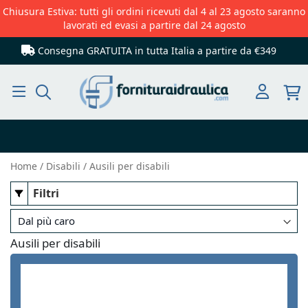
Chiusura Estiva: tutti gli ordini ricevuti dal 4 al 23 agosto saranno
lavorati ed evasi a partire dal 24 agosto
Consegna GRATUITA in tutta Italia
a partire da €349
Cerca
Home
Disabili
Ausili per disabili
Filtri
Ausili per disabili