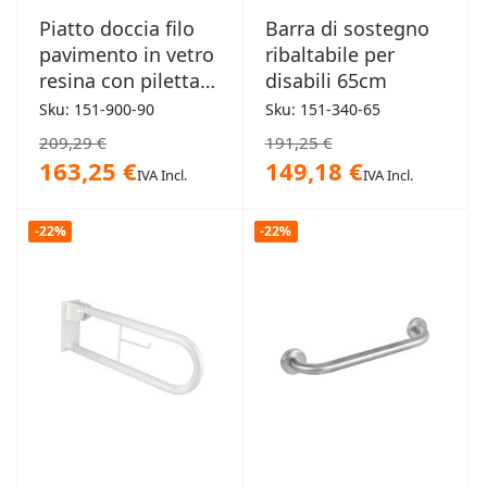
Piatto doccia filo
Barra di sostegno
pavimento in vetro
ribaltabile per
resina con piletta
disabili 65cm
90x90cm
Sku: 151-900-90
Sku: 151-340-65
209,29 €
191,25 €
163,25 €
149,18 €
IVA Incl.
IVA Incl.
-22%
-22%