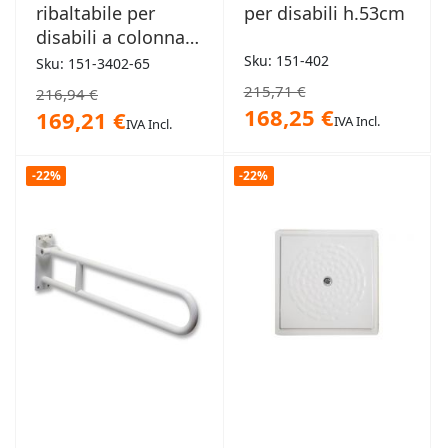
ribaltabile per
per disabili h.53cm
disabili a colonna
65cm
Sku: 151-402
Sku: 151-3402-65
215,71 €
216,94 €
168,25 €
169,21 €
IVA Incl.
IVA Incl.
-22%
-22%