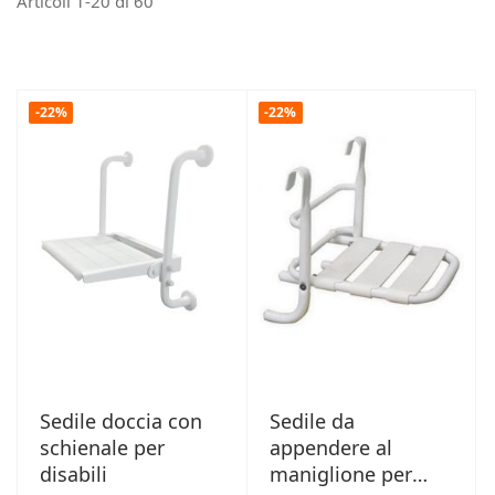
Articoli
1
-
20
di
60
-22%
-22%
Sedile doccia con
Sedile da
schienale per
appendere al
disabili
maniglione per