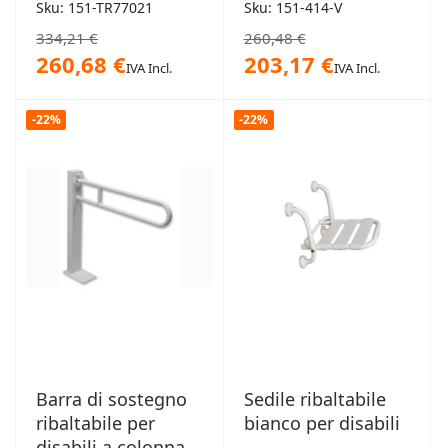
disabili bianco
Sku: 151-TR77021
Sku: 151-414-V
334,21 €
260,48 €
260,68 €
203,17 €
IVA Incl.
IVA Incl.
-22%
-22%
Barra di sostegno
Sedile ribaltabile
ribaltabile per
bianco per disabili
disabili a colonna