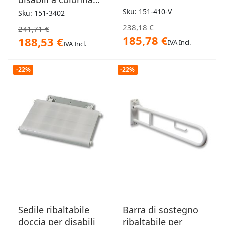
85cm
Sku: 151-410-V
Sku: 151-3402
238,18 €
241,71 €
185,78 €
188,53 €
IVA Incl.
IVA Incl.
-22%
-22%
Sedile ribaltabile
Barra di sostegno
doccia per disabili
ribaltabile per