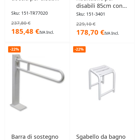
disabili 85cm con
portacarta igienica
Sku: 151-TR77020
Sku: 151-3401
237,80 €
229,10 €
185,48 €
178,70 €
IVA Incl.
IVA Incl.
-22%
-22%
Barra di sostegno
Sgabello da bagno