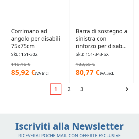
Corrimano ad
Barra di sostegno a
angolo per disabili
sinistra con
75x75cm
rinforzo per disabili
65cm
Sku: 151-302
Sku: 151-343-SX
110,16 €
103,55 €
85,92 €
80,77 €
IVA Incl.
IVA Incl.
Pagina
Cont
1
2
3
Attualmente
Pagina
Pagina
Pagi
stai
leggendo
la
Iscriviti alla Newsletter
pagina
RICEVERAI POCHE MAIL CON OFFERTE ESCLUSIVE