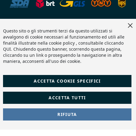
Cl
Fornitura Idraulica è di proprietà di H.T.S. S.R.L. - capitale
Co
Questo sito o gli strumenti terzi da questo utilizzati si
sociale 10.000€ i.v. - P.iva e C.F 05924510653 - REA SA-484254 -
Ba
avvalgono di cookie necessari al funzionamento ed utili alle
PEC:
hts@pecaruba.it
finalità illustrate nella cookie policy , consultabile cliccando
Copyright 2024 © |
DF Solution | Web Agency Magento
|
QUI
. Chiudendo questo banner, scorrendo questa pagina,
Slashto Web Design
cliccando su un link o proseguendo la navigazione in altra
maniera, acconsenti all'uso dei cookie.
ACCETTA COOKIE SPECIFICI
ACCETTA TUTTI
RIFIUTA