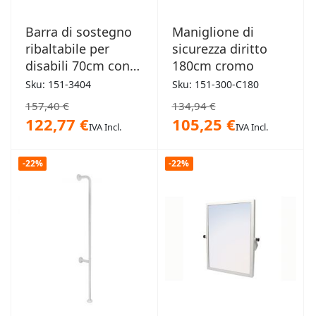
Barra di sostegno
Maniglione di
ribaltabile per
sicurezza diritto
disabili 70cm con
180cm cromo
porta rotolo senza
Sku: 151-3404
Sku: 151-300-C180
supporto
157,40 €
134,94 €
122,77 €
105,25 €
IVA Incl.
IVA Incl.
-22%
-22%