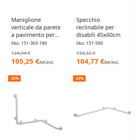
Maniglione
Specchio
verticale da parete
reclinabile per
a pavimento per
disabili 45x60cm
disabili
Sku: 151-303-180
Sku: 151-500
134,94 €
134,32 €
105,25 €
104,77 €
IVA Incl.
IVA Incl.
-22%
-22%