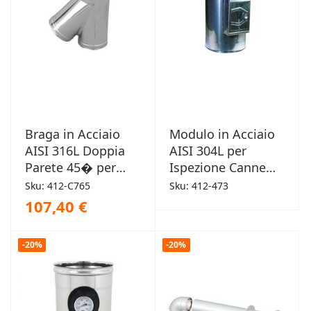
Braga in Acciaio
Modulo in Acciaio
AISI 316L Doppia
AISI 304L per
Parete 45� per
Ispezione Canne
Canne Fumarie
Fumarie
Sku: 412-C765
Sku: 412-473
107,40 €
-20%
-20%