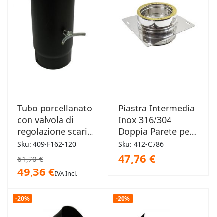
Tubo porcellanato
Piastra Intermedia
con valvola di
Inox 316/304
regolazione scarico
Doppia Parete per
250x120mm
Canne Fumarie
Sku: 409-F162-120
Sku: 412-C786
47,76 €
61,70 €
49,36 €
IVA Incl.
-20%
-20%