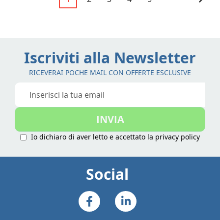
Attualmente
Pagina
Pagina
Pagina
Pagina
Pagi
stai
leggendo
la
Iscriviti alla Newsletter
pagina
RICEVERAI POCHE MAIL CON OFFERTE ESCLUSIVE
Iscriviti
alla
nostra
INVIA
Newsletter:
Io dichiaro di aver letto e accettato la
privacy policy
Social