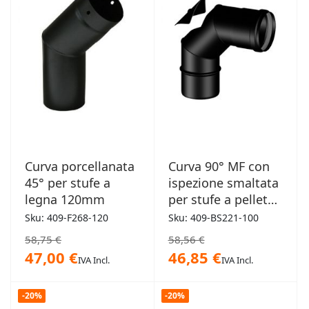
Curva porcellanata
Curva 90° MF con
45° per stufe a
ispezione smaltata
legna 120mm
per stufe a pellet
100mm
Sku: 409-F268-120
Sku: 409-BS221-100
58,75 €
58,56 €
47,00 €
46,85 €
IVA Incl.
IVA Incl.
-20%
-20%