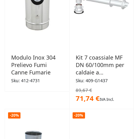
Modulo Inox 304
Kit 7 coassiale MF
Prelievo Fumi
DN 60/100mm per
Canne Fumarie
caldaie a
condensazione
Sku: 412-4731
Sku: 409-G1437
89,67 €
71,74 €
IVA Incl.
-20%
-20%