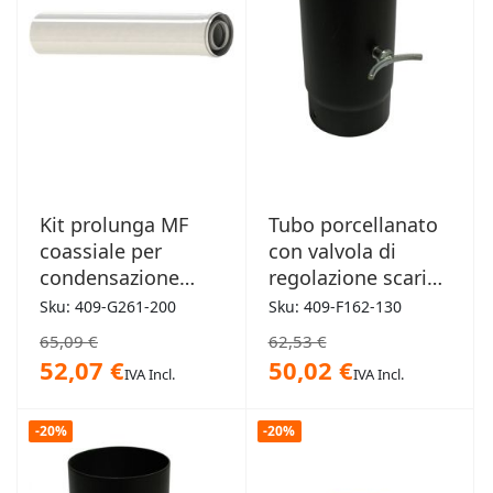
Kit prolunga MF
Tubo porcellanato
coassiale per
con valvola di
condensazione
regolazione scarico
2000mm
250x130mm
Sku: 409-G261-200
Sku: 409-F162-130
65,09 €
62,53 €
52,07 €
50,02 €
IVA Incl.
IVA Incl.
-20%
-20%