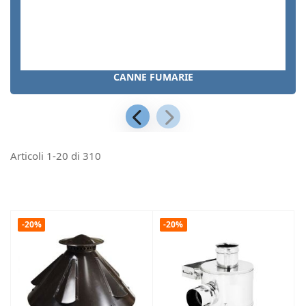
CANNE FUMARIE
Articoli
1
-
20
di
310
-20%
-20%