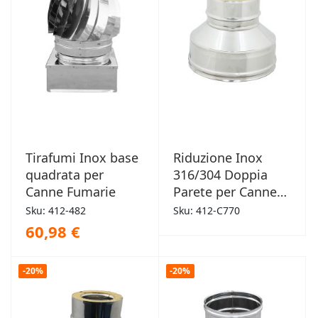
Tirafumi Inox base
Riduzione Inox
quadrata per
316/304 Doppia
Canne Fumarie
Parete per Canne
Fumarie
Sku: 412-482
Sku: 412-C770
60,98 €
-20%
-20%