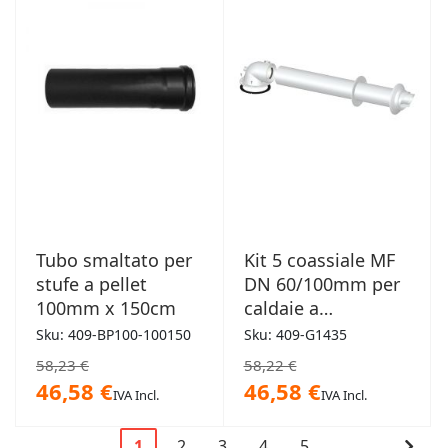
Tubo smaltato per
Kit 5 coassiale MF
stufe a pellet
DN 60/100mm per
100mm x 150cm
caldaie a
condensazione
Sku: 409-BP100-100150
Sku: 409-G1435
58,23 €
58,22 €
46,58 €
46,58 €
IVA Incl.
IVA Incl.
Pagina
Cont
1
2
3
4
5