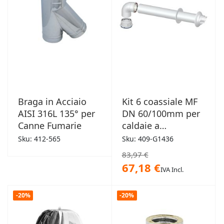
Braga in Acciaio
Kit 6 coassiale MF
AISI 316L 135° per
DN 60/100mm per
Canne Fumarie
caldaie a
condensazione
Sku: 412-565
Sku: 409-G1436
83,97 €
67,18 €
IVA Incl.
-20%
-20%