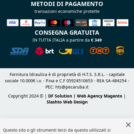
METODI DI PAGAMENTO
transazioni economiche protette
CONSEGNA GRATUITA
IN TUTTA ITALIA a partire da
€ 349
Fornitura Idraulica è di proprietà di H.T.S. S.R.L. - capitale
sociale 10.000€ i.v. - P.iva e C.F 05924510653 - REA SA-484254 -
PEC:
hts@pecaruba.it
Copyright 2024 © |
DF Solution | Web Agency Magento
|
Slashto Web Design
Cl
Co
Questo sito o gli strumenti terzi da questo utilizzati si
Ba