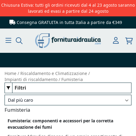
Chiusura Estiva: tutti gli ordini ricevuti dal 4 al 23 agosto saranno
lavorati ed evasi a partire dal 24 agosto
Consegna GRATUITA in tutta Italia
a partire da €349
Cerca
Home
Riscaldamento e Climatizzazione
Impianti di riscaldamento
Fumisteria
Filtri
Fumisteria
Fumisteria: componenti e accessori per la corretta
evacuazione dei fumi