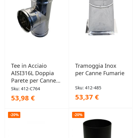
Tee in Acciaio
Tramoggia Inox
AISI316L Doppia
per Canne Fumarie
Parete per Canne
Fumarie
Sku: 412-485
Sku: 412-C764
53,37 €
53,98 €
-20%
-20%