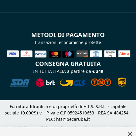
METODI DI PAGAMENTO
transazioni economiche protette
CONSEGNA GRATUITA
IN TUTTA ITALIA a partire da
€ 349
Fornitura Idraulica è di proprietà di H.T.S. S.R.L. - capitale
sociale 10.000€ i.v. - P.iva e C.F 05924510653 - REA SA-484254 -
PEC:
hts@pecaruba.it
Copyright 2024 © |
DF Solution | Web Agency Magento
|
Cl
Slashto Web Design