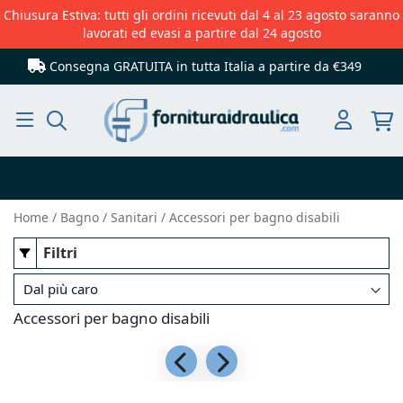
Chiusura Estiva: tutti gli ordini ricevuti dal 4 al 23 agosto saranno
lavorati ed evasi a partire dal 24 agosto
Consegna GRATUITA in tutta Italia
a partire da €349
Cerca
Home
Bagno
Sanitari
Accessori per bagno disabili
Filtri
Accessori per bagno disabili