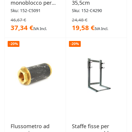
monoblocco per
35,5cm
disabili
Sku: 152-C5091
Sku: 152-C4290
46,67 €
24,48 €
37,34 €
19,58 €
IVA Incl.
IVA Incl.
-20%
-20%
Flussometro ad
Staffe fisse per