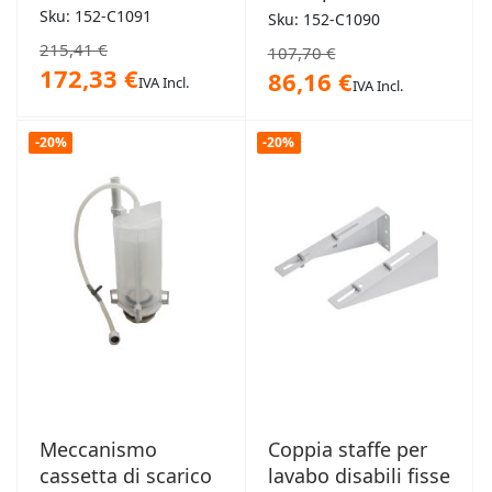
Sku: 152-C1091
Sku: 152-C1090
215,41 €
107,70 €
172,33 €
86,16 €
IVA Incl.
IVA Incl.
-20%
-20%
Meccanismo
Coppia staffe per
cassetta di scarico
lavabo disabili fisse