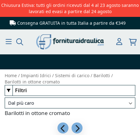
Chiusura Estiva: tutti gli ordini ricevuti dal 4 al 23 agosto saranno
lavorati ed evasi a partire dal 24 agosto
Consegna GRATUITA in tutta Italia
a partire da €349
Cerca
Home
Impianti Idrici
Sistemi di carico
Barilotti
Barilotti in ottone cromato
Filtri
Barilotti in ottone cromato