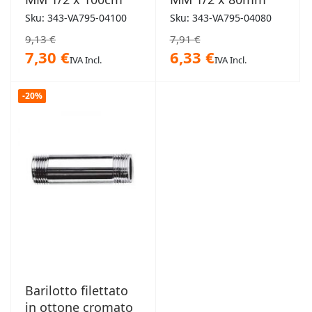
Sku: 343-VA795-04100
Sku: 343-VA795-04080
9,13 €
7,91 €
7,30 €
6,33 €
IVA Incl.
IVA Incl.
-20%
Barilotto filettato
in ottone cromato