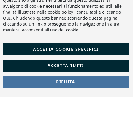
Questo sito o gli strumenti terzi da questo utilizzati si
Ba
avvalgono di cookie necessari al funzionamento ed utili alle
finalità illustrate nella cookie policy , consultabile cliccando
QUI
. Chiudendo questo banner, scorrendo questa pagina,
cliccando su un link o proseguendo la navigazione in altra
maniera, acconsenti all'uso dei cookie.
ACCETTA COOKIE SPECIFICI
ACCETTA TUTTI
RIFIUTA