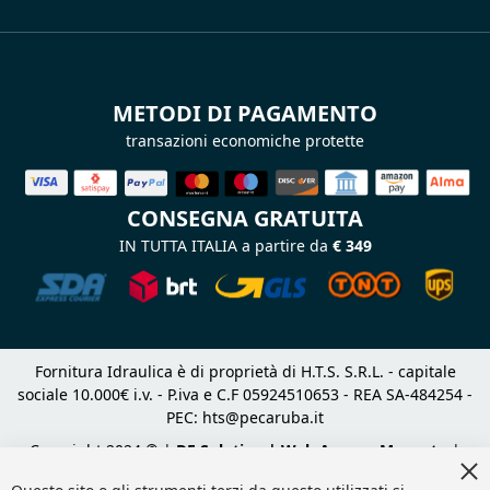
METODI DI PAGAMENTO
transazioni economiche protette
CONSEGNA GRATUITA
IN TUTTA ITALIA a partire da
€ 349
Fornitura Idraulica è di proprietà di H.T.S. S.R.L. - capitale
sociale 10.000€ i.v. - P.iva e C.F 05924510653 - REA SA-484254 -
PEC:
hts@pecaruba.it
Copyright 2024 © |
DF Solution | Web Agency Magento
|
Cl
Slashto Web Design
Co