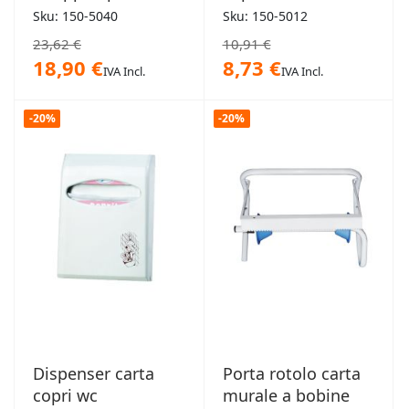
Sku: 150-5040
Sku: 150-5012
23,62 €
10,91 €
18,90 €
8,73 €
IVA Incl.
IVA Incl.
-20%
-20%
Dispenser carta
Porta rotolo carta
copri wc
murale a bobine