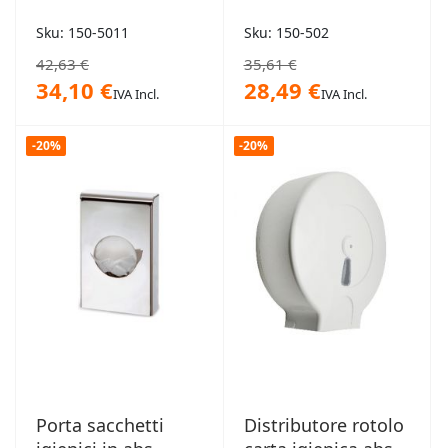
Sku: 150-5011
Sku: 150-502
42,63 €
35,61 €
34,10 €
28,49 €
IVA Incl.
IVA Incl.
-20%
-20%
Porta sacchetti
Distributore rotolo