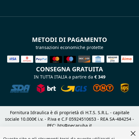
METODI DI PAGAMENTO
transazioni economiche protette
CONSEGNA GRATUITA
IN TUTTA ITALIA a partire da
€ 349
Fornitura Idraulica è di proprietà di H.T.S. S.R.L. - capitale
sociale 10.000€ i.v. - P.iva e C.F 05924510653 - REA SA-484254 -
PEC:
hts@pecaruba.it
Cl
Copyright 2024 © |
DF Solution | Web Agency Magento
|
Co
Questo sito o gli strumenti terzi da questo utilizzati si