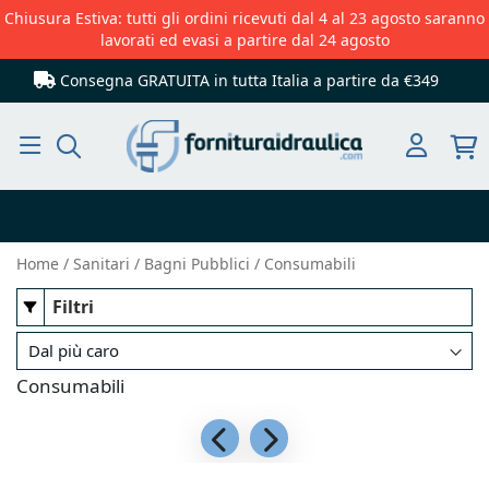
Chiusura Estiva: tutti gli ordini ricevuti dal 4 al 23 agosto saranno
lavorati ed evasi a partire dal 24 agosto
Consegna GRATUITA in tutta Italia
a partire da €349
Cerca
Home
Sanitari
Bagni Pubblici
Consumabili
Filtri
Consumabili