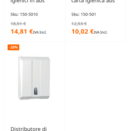
igienici in abs
carta igienica abs
Sku: 150-5010
Sku: 150-501
18,51 €
12,53 €
14,81 €
10,02 €
IVA Incl.
IVA Incl.
-20%
Distributore di