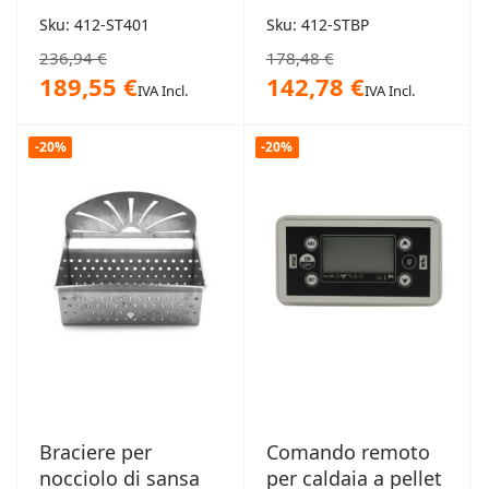
Sku: 412-ST401
Sku: 412-STBP
236,94 €
178,48 €
189,55 €
142,78 €
IVA Incl.
IVA Incl.
-20%
-20%
Braciere per
Comando remoto
nocciolo di sansa
per caldaia a pellet