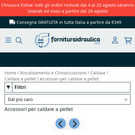
Chiusura Estiva: tutti gli ordini ricevuti dal 4 al 23 agosto saranno
lavorati ed evasi a partire dal 24 agosto
Consegna GRATUITA in tutta Italia
a partire da €349
Cerca
Home
Riscaldamento e Climatizzazione
Caldaie
Caldaie a pellet
Accessori per caldaie a pellet
Filtri
Accessori per caldaie a pellet