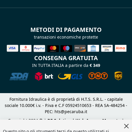
METODI DI PAGAMENTO
transazioni economiche protette
CONSEGNA GRATUITA
IN TUTTA ITALIA a partire da
€ 349
Fornitura Idraulica è di proprietà di H.T.S. S.R.L. - capitale
sociale 10.000€ i.v. - P.iva e C.F 05924510653 - REA SA-484254 -
PEC:
hts@pecaruba.it
Copyright 2024 © |
DF Solution | Web Agency Magento
|
Cl
Slashto Web Design
Co
Questo sito o gli strumenti terzi da questo utilizzati si