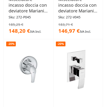
incasso doccia con
incasso doccia con
deviatore Mariani -
deviatore Mariani -
Polar
Avenue
Sku: 272-P045
Sku: 272-V045
185,25 €
183,71 €
148,20 €
146,97 €
IVA Incl.
IVA Incl.
-20%
-20%