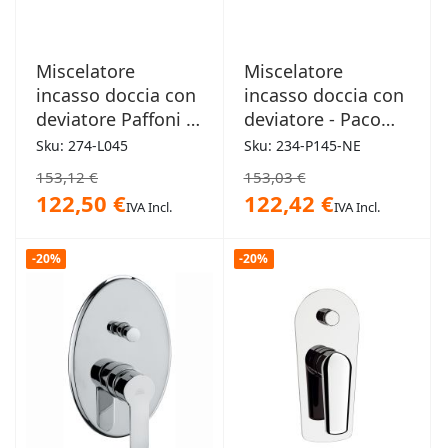
Miscelatore
Miscelatore
incasso doccia con
incasso doccia con
deviatore Paffoni -
deviatore - Paco
Lime
nero opaco
Sku: 274-L045
Sku: 234-P145-NE
153,12 €
153,03 €
122,50 €
122,42 €
IVA Incl.
IVA Incl.
-20%
-20%