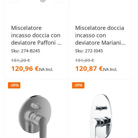
Miscelatore
Miscelatore doccia
incasso doccia con
incasso con
deviatore Paffoni -
deviatore Mariani -
Blu
Armonia
Sku: 274-B245
Sku: 272-I045
151,20 €
151,09 €
120,96 €
120,87 €
IVA Incl.
IVA Incl.
-20%
-20%