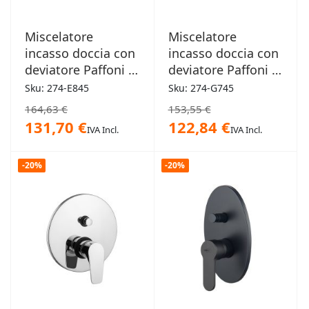
Miscelatore
Miscelatore
incasso doccia con
incasso doccia con
deviatore Paffoni -
deviatore Paffoni -
Elle
Green
Sku: 274-E845
Sku: 274-G745
164,63 €
153,55 €
131,70 €
122,84 €
IVA Incl.
IVA Incl.
-20%
-20%