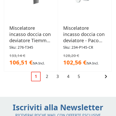
Miscelatore
Miscelatore
incasso doccia con
incasso doccia con
deviatore Tiemme -
deviatore - Paco
Ten
cromo
Sku: 276-T345
Sku: 234-P145-CR
133,14 €
128,20 €
106,51 €
102,56 €
IVA Incl.
IVA Incl.
Pagina
Cont
1
2
3
4
5
Attualmente
Pagina
Pagina
Pagina
Pagina
Pagi
stai
leggendo
la
Iscriviti alla Newsletter
pagina
RICEVERAI POCHE MAIL CON OFFERTE ESCLUSIVE