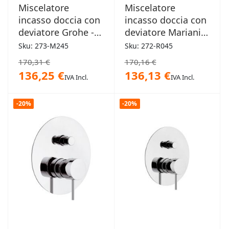
Miscelatore
Miscelatore
incasso doccia con
incasso doccia con
deviatore Grohe -
deviatore Mariani -
Eurosmart
Marte
Sku: 273-M245
Sku: 272-R045
170,31 €
170,16 €
136,25 €
136,13 €
IVA Incl.
IVA Incl.
-20%
-20%