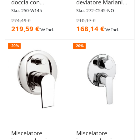
doccia con
deviatore Mariani -
deviatore Zucchetti
Artic nero opaco
Sku: 250-W145
Sku: 272-C545-NO
- Wind
274,49 €
210,17 €
219,59 €
168,14 €
IVA Incl.
IVA Incl.
-20%
-20%
Miscelatore
Miscelatore