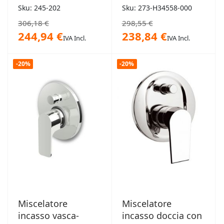
MCM
Grotherm800 New
Sku: 245-202
Sku: 273-H34558-000
306,18 €
298,55 €
244,94 €
238,84 €
IVA Incl.
IVA Incl.
-20%
-20%
Miscelatore
Miscelatore
incasso vasca-
incasso doccia con