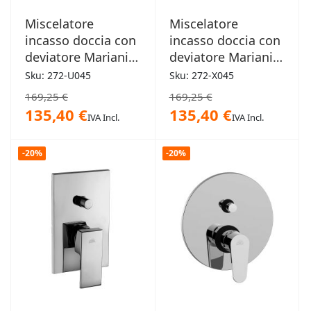
Miscelatore
Miscelatore
incasso doccia con
incasso doccia con
deviatore Mariani -
deviatore Mariani -
Ultraminimal
Next
Sku: 272-U045
Sku: 272-X045
169,25 €
169,25 €
135,40 €
135,40 €
IVA Incl.
IVA Incl.
-20%
-20%