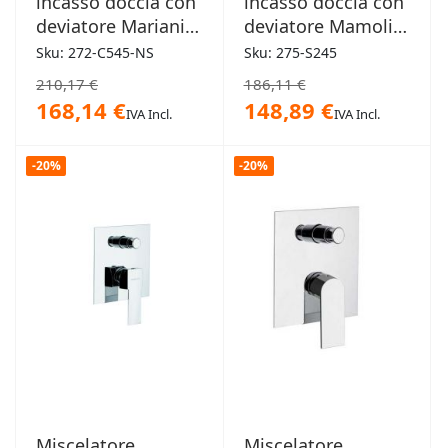
incasso doccia con
incasso doccia con
deviatore Mariani -
deviatore Mamoli -
Artic nichel nero
Spartaco
Sku: 272-C545-NS
Sku: 275-S245
spazzolato
210,17 €
186,11 €
168,14 €
148,89 €
IVA Incl.
IVA Incl.
-20%
-20%
Miscelatore
Miscelatore