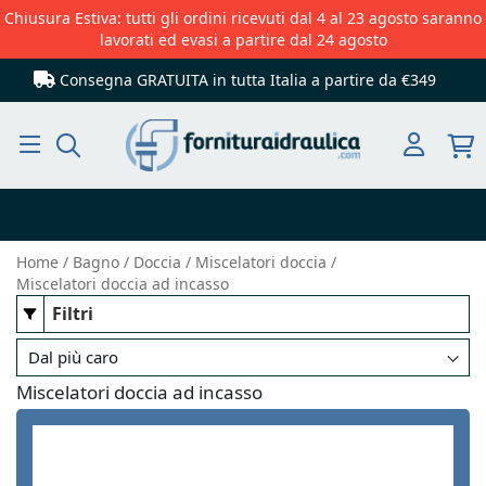
Chiusura Estiva: tutti gli ordini ricevuti dal 4 al 23 agosto saranno
lavorati ed evasi a partire dal 24 agosto
Consegna GRATUITA in tutta Italia
a partire da €349
Cerca
Home
Bagno
Doccia
Miscelatori doccia
Miscelatori doccia ad incasso
Filtri
Miscelatori doccia ad incasso