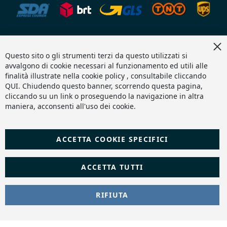
Cl
Fornitura Idraulica è di proprietà di H.T.S. S.R.L. - capitale
Co
Questo sito o gli strumenti terzi da questo utilizzati si
sociale 10.000€ i.v. - P.iva e C.F 05924510653 - REA SA-484254 -
Ba
avvalgono di cookie necessari al funzionamento ed utili alle
PEC:
hts@pecaruba.it
finalità illustrate nella cookie policy , consultabile cliccando
Copyright 2024 © |
DF Solution | Web Agency Magento
|
QUI
. Chiudendo questo banner, scorrendo questa pagina,
Slashto Web Design
cliccando su un link o proseguendo la navigazione in altra
maniera, acconsenti all'uso dei cookie.
ACCETTA COOKIE SPECIFICI
ACCETTA TUTTI
RIFIUTA