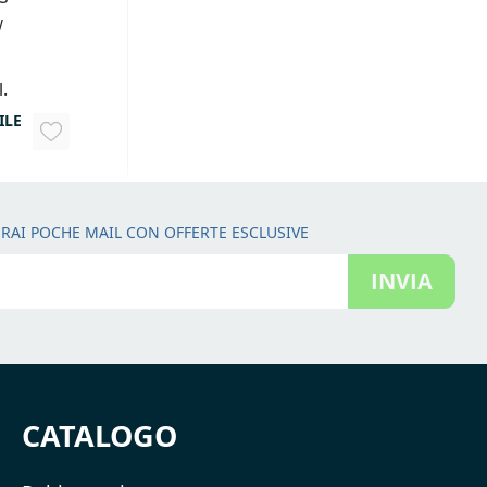
W
l.
ILE
AGGIUNGI
ALLA
LISTA
RAI POCHE MAIL CON OFFERTE ESCLUSIVE
DESIDERI
INVIA
CATALOGO