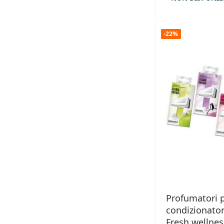
-22%
Profumatori 
condizionator
Fresh wellnes