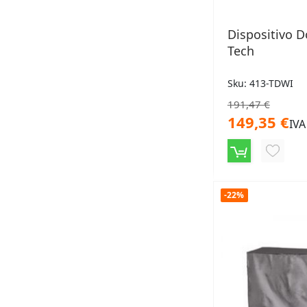
Dispositivo D
Tech
Sku: 413-TDWI
191,47 €
149,35 €
IVA
AGGIU
ALLA
LISTA
-22%
DESID