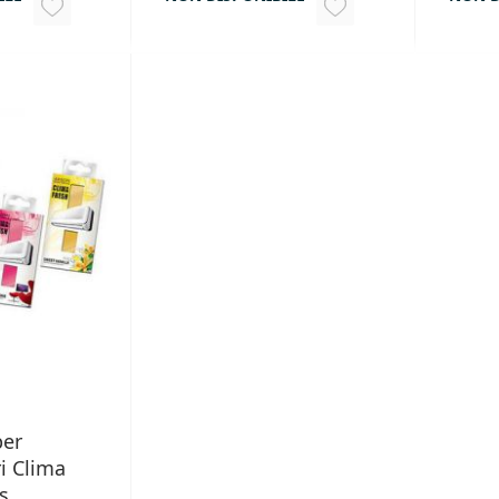
AGGIUNGI
AGGIUNGI
ALLA
ALLA
LISTA
LISTA
DESIDERI
DESIDERI
per
i Clima
s