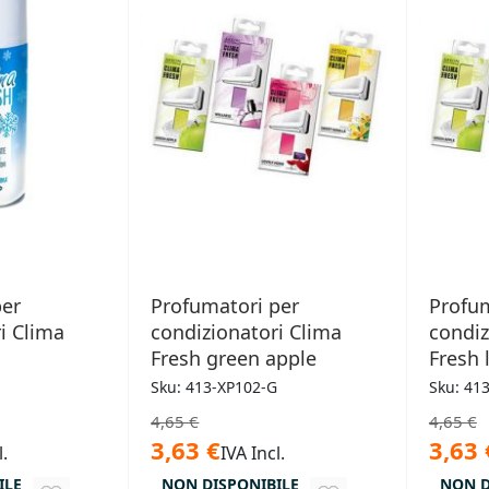
per
Profumatori per
Profum
i Clima
condizionatori Clima
condiz
Fresh green apple
Fresh 
Sku: 413-XP102-G
Sku: 41
4,65 €
4,65 €
3,63 €
3,63 
l.
IVA Incl.
ILE
NON DISPONIBILE
NON D