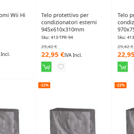
omi Wii Hi
Telo protettivo per
Telo p
condizionatori esterni
condiz
945x610x310mm
970x
Sku: 413-TPR-94
Sku: 41
29,42 €
29,42 €
22,95 €
22,95
 Incl.
IVA Incl.
NGI
AGGIUNGI
ALLA
-22%
-22%
LISTA
ERI
DESIDERI