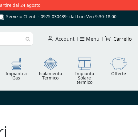
partire dal 24 agosto
Servizio Clienti -
0975 030439
-
dal Lun-Ven 9:30-18.00
Account
|
Menù
|
Carrello
Cerca
Impianti a
Isolamento
Impianto
Offerte
Gas
Termico
Solare
termico
ri