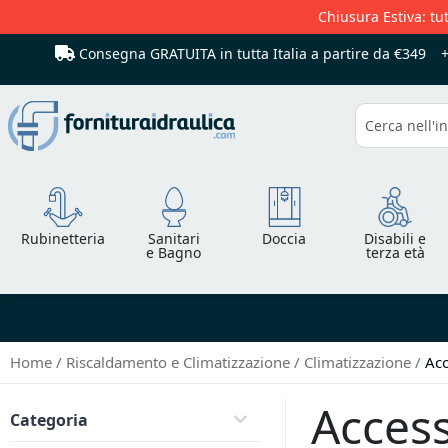
Chiusura Estiva: tut
Consegna GRATUITA in tutta Italia
a partire da €349
Cerca
Rubinetteria
Sanitari
Doccia
Disabili e
e Bagno
terza età
Home
Riscaldamento e Climatizzazione
Climatizzazione
Acc
Access
Categoria