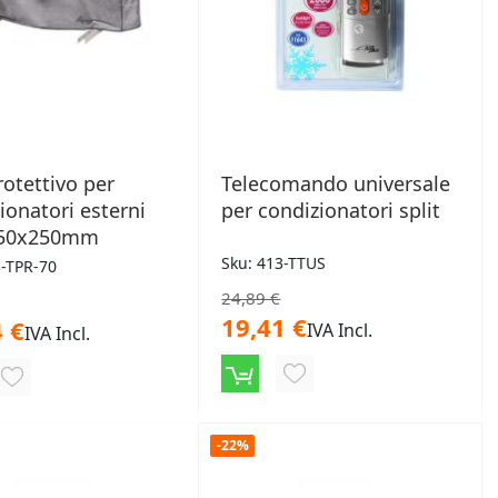
rotettivo per
Telecomando universale
ionatori esterni
per condizionatori split
550x250mm
Sku: 413-TTUS
3-TPR-70
24,89 €
19,41 €
 €
IVA Incl.
IVA Incl.
AGGIUNGI
AGGIUNGI
ALLA
ALLA
LISTA
-22%
LISTA
DESIDERI
DESIDERI