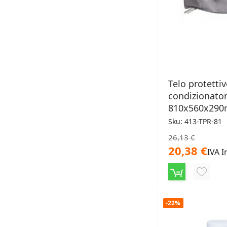
Telo protetti
condizionator
810x560x29
Sku: 413-TPR-81
26,13 €
20,38 €
IVA I
AGGIU
ALLA
-22%
LISTA
DESID