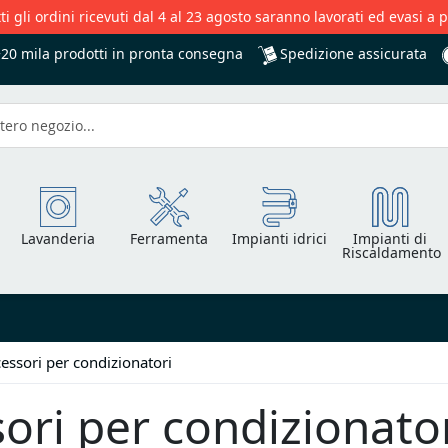
ti gli ordini ricevuti dal 4 al 23 agosto saranno lavorati ed evasi a 
Spedizione assicurata
+20 mila
prodotti in pronta consegna
Lavanderia
Ferramenta
Impianti idrici
Impianti di
Riscaldamento
essori per condizionatori
ori per condizionato