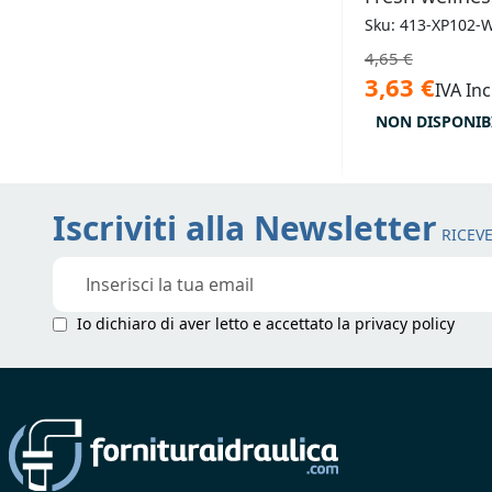
Sku: 413-XP102-
4,65 €
3,63 €
IVA Inc
NON DISPONIB
Iscriviti alla Newsletter
RICEVE
Iscriviti
alla
nostra
Io dichiaro di aver letto e accettato la
privacy policy
Newsletter: