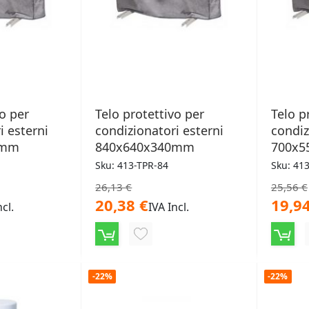
vo per
Telo protettivo per
Telo p
i esterni
condizionatori esterni
condiz
0mm
840x640x340mm
700x
Sku: 413-TPR-84
Sku: 41
26,13 €
25,56 €
20,38 €
19,94
ncl.
IVA Incl.
NGI
AGGIUNGI
ALLA
-22%
-22%
LISTA
ERI
DESIDERI