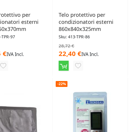
rotettivo per
Telo protettivo per
ionatori esterni
condizionatori esterni
750x370mm
860x840x325mm
3-TPR-97
Sku: 413-TPR-86
28,72 €
 €
22,40 €
IVA Incl.
IVA Incl.
AGGIUNGI
AGGIUNGI
ALLA
ALLA
-22%
LISTA
LISTA
DESIDERI
DESIDERI