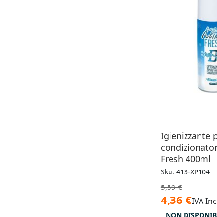
Igienizzante 
condizionator
Fresh 400ml
Sku: 413-XP104
5,59 €
4,36 €
IVA Inc
NON DISPONIB