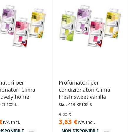
atori per
Profumatori per
ionatori Clima
condizionatori Clima
lovely home
Fresh sweet vanilla
3-XP102-L
Sku: 413-XP102-S
4,65 €
€
3,63 €
IVA Incl.
IVA Incl.
ISPONIBILE
NON DISPONIBILE