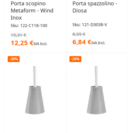
Porta scopino
Porta spazzolino -
Metaform - Wind
Diosa
Inox
Sku: 121-D3038-V
Sku: 122-C118-100
8,55 €
15,31 €
6,84 €
12,25 €
IVA Incl.
IVA Incl.
-20%
-20%