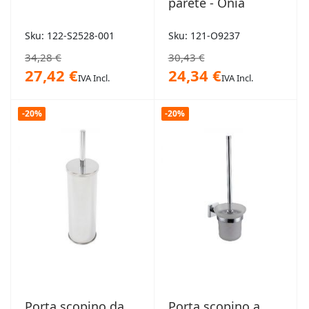
parete - Onia
Sku: 122-S2528-001
Sku: 121-O9237
34,28 €
30,43 €
27,42 €
24,34 €
IVA Incl.
IVA Incl.
-20%
-20%
Porta scopino da
Porta scopino a