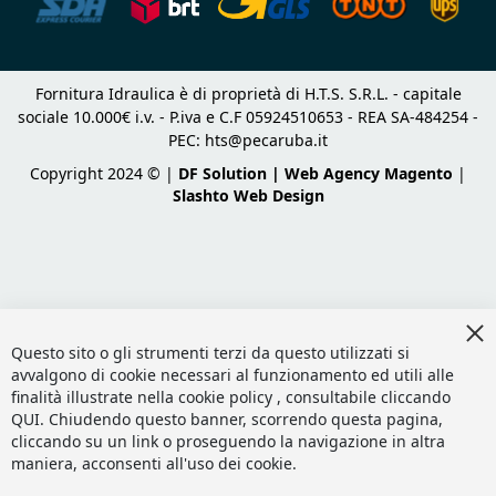
Fornitura Idraulica è di proprietà di H.T.S. S.R.L. - capitale
sociale 10.000€ i.v. - P.iva e C.F 05924510653 - REA SA-484254 -
PEC:
hts@pecaruba.it
Copyright 2024 © |
DF Solution | Web Agency Magento
|
Slashto Web Design
Cl
Co
Questo sito o gli strumenti terzi da questo utilizzati si
Ba
avvalgono di cookie necessari al funzionamento ed utili alle
finalità illustrate nella cookie policy , consultabile cliccando
QUI
. Chiudendo questo banner, scorrendo questa pagina,
cliccando su un link o proseguendo la navigazione in altra
maniera, acconsenti all'uso dei cookie.