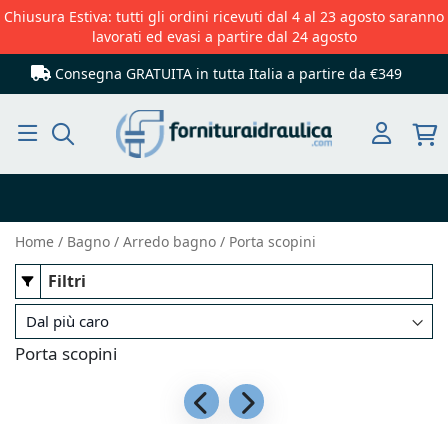
Chiusura Estiva: tutti gli ordini ricevuti dal 4 al 23 agosto saranno
lavorati ed evasi a partire dal 24 agosto
Consegna GRATUITA in tutta Italia
a partire da €349
Cerca
Home
Bagno
Arredo bagno
Porta scopini
Filtri
Porta scopini