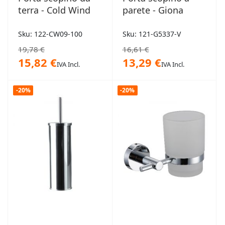
terra - Cold Wind
parete - Giona
Sku: 122-CW09-100
Sku: 121-G5337-V
19,78 €
16,61 €
15,82 €
13,29 €
IVA Incl.
IVA Incl.
-20%
-20%