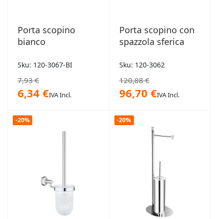
Porta scopino
Porta scopino con
bianco
spazzola sferica
Sku: 120-3067-BI
Sku: 120-3062
7,93 €
120,88 €
6,34 €
96,70 €
IVA Incl.
IVA Incl.
-20%
-20%