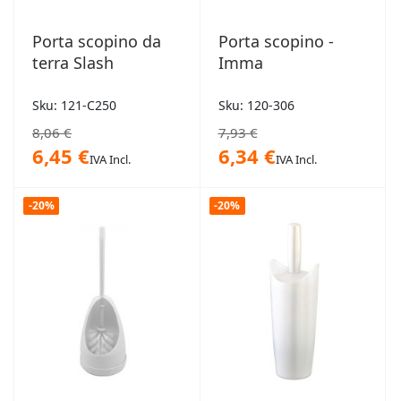
Porta scopino da
Porta scopino -
terra Slash
Imma
Sku: 121-C250
Sku: 120-306
8,06 €
7,93 €
6,45 €
6,34 €
IVA Incl.
IVA Incl.
-20%
-20%