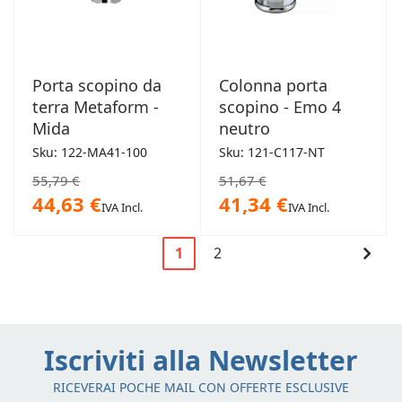
Porta scopino da
Colonna porta
terra Metaform -
scopino - Emo 4
Mida
neutro
Sku: 122-MA41-100
Sku: 121-C117-NT
55,79 €
51,67 €
44,63 €
41,34 €
IVA Incl.
IVA Incl.
Pagina
Cont
1
2
Attualmente
Pagina
Pagi
stai
leggendo
la
Iscriviti alla Newsletter
pagina
RICEVERAI POCHE MAIL CON OFFERTE ESCLUSIVE