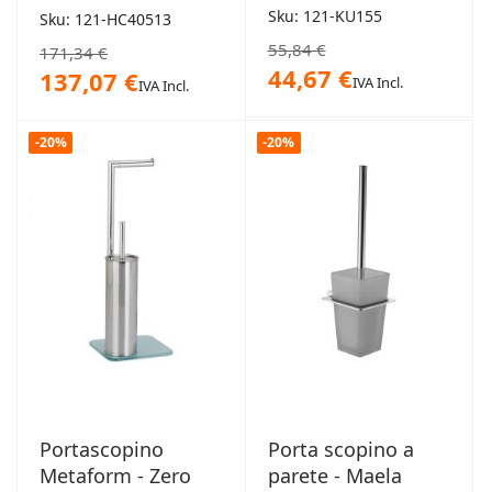
Sku: 121-KU155
Sku: 121-HC40513
55,84 €
171,34 €
44,67 €
137,07 €
IVA Incl.
IVA Incl.
-20%
-20%
Portascopino
Porta scopino a
Metaform - Zero
parete - Maela