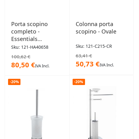
Porta scopino
Colonna porta
completo -
scopino - Ovale
Essentials
Authentic
Sku: 121-C215-CR
Sku: 121-HA40658
63,41 €
100,62 €
50,73 €
80,50 €
IVA Incl.
IVA Incl.
-20%
-20%