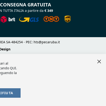
CONSEGNA GRATUITA
N TUTTA ITALIA a partire da
€ 349
 - REA SA-484254 - PEC:
hts@pecaruba.it
Design
Clo
ari al
Coo
Bar
iccando
QUI
.
seguendo la
RIFIUTA