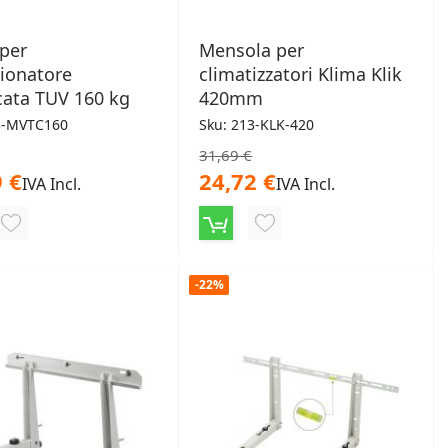
 per
Mensola per
ionatore
climatizzatori Klima Klik
icata TUV 160 kg
420mm
3-MVTC160
Sku: 213-KLK-420
31,69 €
 €
24,72 €
IVA Incl.
IVA Incl.
AGGIUNGI
AGGIUNGI
ALLA
ALLA
-22%
LISTA
LISTA
DESIDERI
DESIDERI