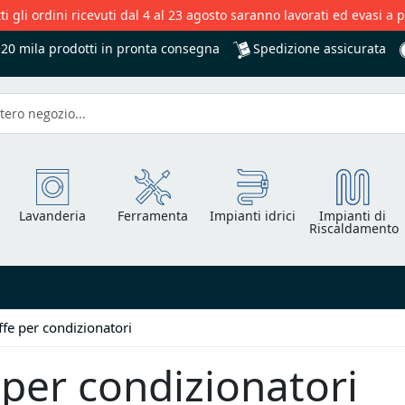
ti gli ordini ricevuti dal 4 al 23 agosto saranno lavorati ed evasi a 
Spedizione assicurata
+20 mila
prodotti in pronta consegna
Lavanderia
Ferramenta
Impianti idrici
Impianti di
Riscaldamento
ffe per condizionatori
 per condizionatori