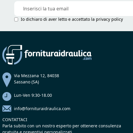
Iscriviti
alla
nostra
Io dichiaro di aver letto e accettato la
privacy policy
Newsletter:
Via Mezzana 12, 84038
Sassano (SA)
Lun-Ven 9:30-18.00
info@fornituraidraulica.com
CONTATTACI
Parla subito con un nostro esperto per ottenere consulenza
gratuita e preventivi personalizzati