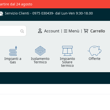
partire dal 24 agosto
Servizio Clienti -
0975 030439
-
dal Lun-Ven 9:30-18.00
Account
|
Menù
|
Carrello
Cerca
Impianti a
Isolamento
Impianto
Offerte
Gas
Termico
Solare
termico