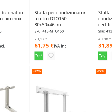
ndizionatori
Staffa per condizionatori
Staffa
accaio inox
a tetto DTO150
condiz
80x50x46cm
certif
0
Sku: 413-MTO150
Sku: 41
79,17 €
40,88 €
61,75 €
31,89
ncl.
IVA Incl.
NGI
AGGIUNGI
ALLA
-22%
-22%
LISTA
ERI
DESIDERI