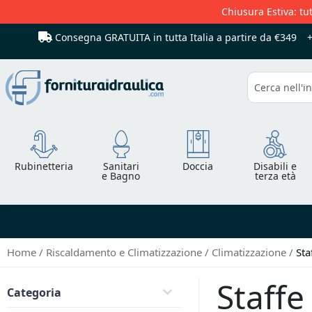
Chiusura Estiva: tut
Consegna GRATUITA in tutta Italia
a partire da €349
Cerca
Rubinetteria
Sanitari
Doccia
Disabili e
e Bagno
terza età
Home
Riscaldamento e Climatizzazione
Climatizzazione
Sta
Staffe
Categoria