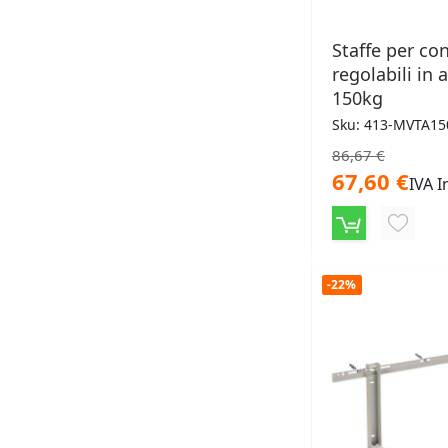
Staffe per co
regolabili in 
150kg
Sku: 413-MVTA15
86,67 €
67,60 €
IVA I
AGGIU
ALLA
-22%
LISTA
DESID