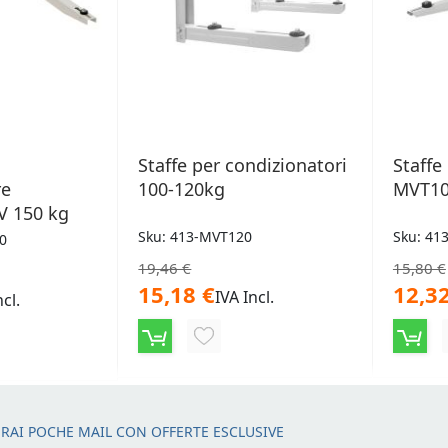
Staffe per condizionatori
Staffe
re
100-120kg
MVT1
UV 150 kg
Sku: 413-MVT120
Sku: 41
0
19,46 €
15,80 €
15,18 €
12,32
IVA Incl.
ncl.
AGGIUNGI
NGI
ALLA
LISTA
RAI POCHE MAIL CON OFFERTE ESCLUSIVE
DESIDERI
ERI