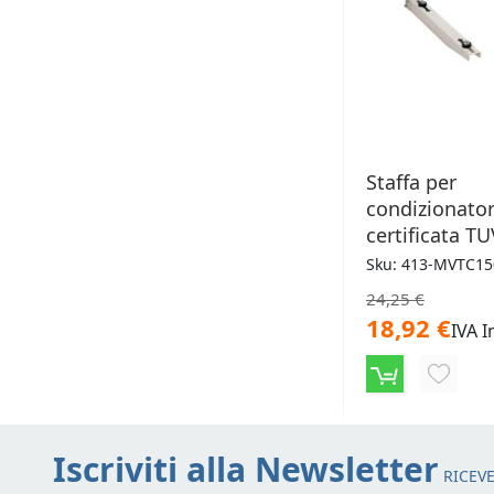
Staffa per
condizionato
certificata T
Sku: 413-MVTC15
24,25 €
18,92 €
IVA I
AGGIU
ALLA
LISTA
Iscriviti alla Newsletter
RICEVE
DESID