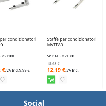
 per condizionatori
Staffe per condizionatori
00
MVTE80
3-MVT100
Sku: 413-MVTE80
15,63 €
 €
12,19 €
IVA Incl.
9,99 €
IVA Incl.
AGGIUNGI
AGGIUNGI
ALLA
ALLA
LISTA
LISTA
Social
DESIDERI
DESIDERI