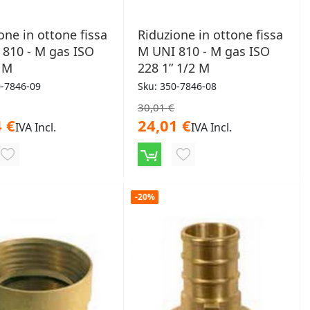
one in ottone fissa
Riduzione in ottone fissa
810 - M gas ISO
M UNI 810 - M gas ISO
 M
228 1” 1/2 M
0-7846-09
Sku: 350-7846-08
30,01 €
 €
24,01 €
IVA Incl.
IVA Incl.
AGGIUNGI
AGGIUNGI
ALLA
ALLA
-20%
LISTA
LISTA
DESIDERI
DESIDERI