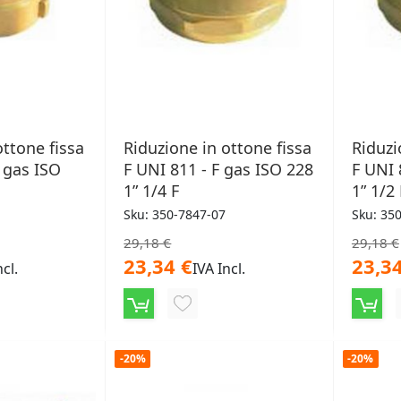
ottone fissa
Riduzione in ottone fissa
Riduzi
 gas ISO
F UNI 811 - F gas ISO 228
F UNI 
1” 1/4 F
1” 1/2 
Sku: 350-7847-07
Sku: 35
29,18 €
29,18 €
23,34 €
23,34
ncl.
IVA Incl.
NGI
AGGIUNGI
ALLA
-20%
-20%
LISTA
ERI
DESIDERI