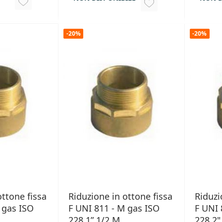
AGGIUNGI
AGGIUNGI
ALLA
ALLA
LISTA
-20%
-20%
LISTA
DESIDERI
DESIDERI
ottone fissa
Riduzione in ottone fissa
Riduzi
 gas ISO
F UNI 811 - M gas ISO
F UNI 
228 1” 1/2 M
228 2"