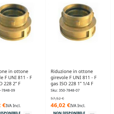
one in ottone
Riduzione in ottone
le F UNI 811 - F
girevole F UNI 811 - F
O 228 2” F
gas ISO 228 1” 1/4 F
0-7848-09
Sku: 350-7848-07
57,52 €
 €
46,02 €
IVA Incl.
IVA Incl.
ISPONIBILE
NON DISPONIBILE