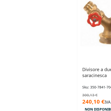
Divisore a du
saracinesca
Sku: 350-7841-70
300,13 €
240,10 €
IVA
NON DISPONIB