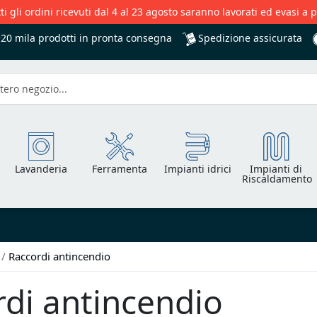
ti gli ordini ricevuti dal 4 al 23 agosto saranno lavorati ed evasi a 
Spedizione assicurata
+20 mila
prodotti in pronta consegna
Lavanderia
Ferramenta
Impianti idrici
Impianti di
Riscaldamento
o
Raccordi antincendio
di antincendio