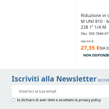
Riduzione in 
M UNI 810 - 
228 1” 1/4 M
Sku: 350-7846-07
34,19 €
27,35 €
IVA I
NON DISPONIB
Iscriviti alla Newsletter
RICEVE
Iscriviti
alla
nostra
Io dichiaro di aver letto e accettato la
privacy policy
Newsletter: