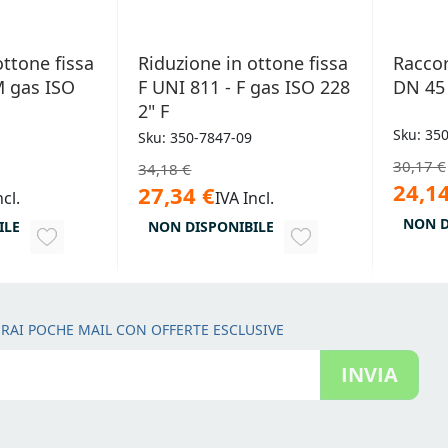
ottone fissa
Riduzione in ottone fissa
Raccor
M gas ISO
F UNI 811 - F gas ISO 228
DN 45
2" F
Sku: 35
Sku: 350-7847-09
30,17 €
34,18 €
24,14
27,34 €
ncl.
IVA Incl.
NON D
ILE
NON DISPONIBILE
AGGIUNGI
AGGIUNGI
ALLA
ALLA
LISTA
LISTA
RAI POCHE MAIL CON OFFERTE ESCLUSIVE
DESIDERI
DESIDERI
INVIA