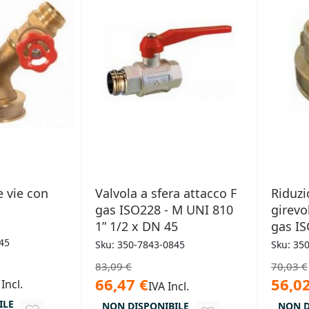
e vie con
Valvola a sfera attacco F
Riduzi
gas ISO228 - M UNI 810
girevo
1” 1/2 x DN 45
gas IS
45
Sku: 350-7843-0845
Sku: 35
83,09 €
70,03 €
66,47 €
56,02
 Incl.
IVA Incl.
ILE
NON DISPONIBILE
NON D