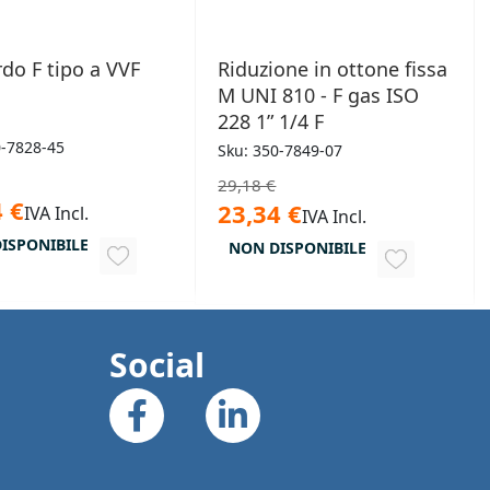
do F tipo a VVF
Riduzione in ottone fissa
M UNI 810 - F gas ISO
228 1” 1/4 F
0-7828-45
Sku: 350-7849-07
29,18 €
 €
23,34 €
IVA Incl.
IVA Incl.
ISPONIBILE
NON DISPONIBILE
AGGIUNGI
AGGIUNGI
ALLA
ALLA
LISTA
LISTA
Social
DESIDERI
DESIDERI