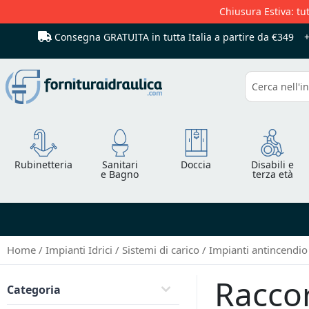
Chiusura Estiva: tut
Consegna GRATUITA in tutta Italia
a partire da €349
Cerca
Rubinetteria
Sanitari
Doccia
Disabili e
e Bagno
terza età
Home
Impianti Idrici
Sistemi di carico
Impianti antincendi
Raccor
Categoria