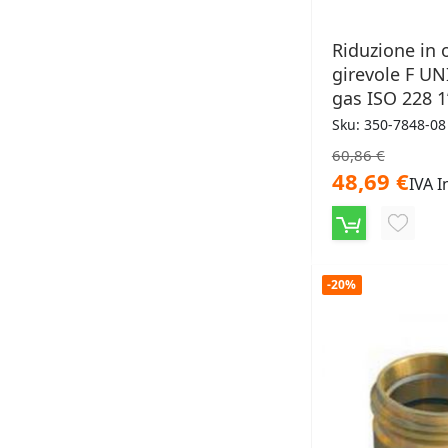
Riduzione in 
girevole F UNI
gas ISO 228 1
Sku: 350-7848-08
60,86 €
48,69 €
IVA I
AGGIU
ALLA
-20%
LISTA
DESID