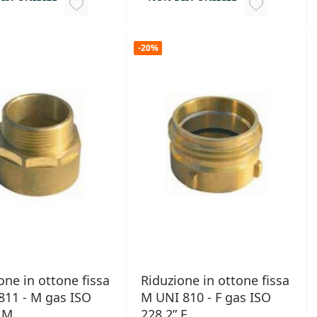
AGGIUNGI
AGGIUNGI
ALLA
ALLA
-20%
LISTA
LISTA
DESIDERI
DESIDERI
one in ottone fissa
Riduzione in ottone fissa
811 - M gas ISO
M UNI 810 - F gas ISO
 M
228 2” F