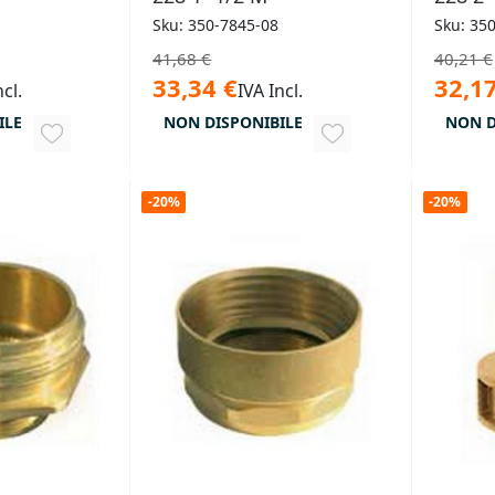
Sku: 350-7845-08
Sku: 35
41,68 €
40,21 €
33,34 €
32,17
ncl.
IVA Incl.
ILE
NON DISPONIBILE
NON D
AGGIUNGI
AGGIUNGI
ALLA
ALLA
-20%
-20%
LISTA
LISTA
DESIDERI
DESIDERI