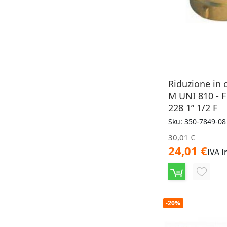
Riduzione in 
M UNI 810 - F
228 1” 1/2 F
Sku: 350-7849-08
30,01 €
24,01 €
IVA I
AGGIU
ALLA
-20%
LISTA
DESID