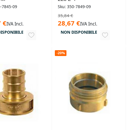
0-7845-09
Sku: 350-7849-09
35,84 €
 €
28,67 €
IVA Incl.
IVA Incl.
ISPONIBILE
NON DISPONIBILE
AGGIUNGI
AGGIUNGI
ALLA
ALLA
-20%
LISTA
LISTA
DESIDERI
DESIDERI