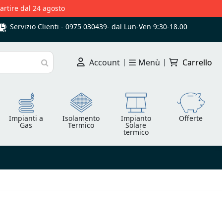
partire dal 24 agosto
Servizio Clienti -
0975 030439
-
dal Lun-Ven 9:30-18.00
Account
|
Menù
|
Carrello
Cerca
Impianti a
Isolamento
Impianto
Offerte
Gas
Termico
Solare
termico