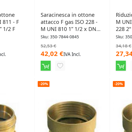
ottone
Saracinesca in ottone
Riduzi
 811 - F
attacco F gas ISO 228 -
M UNI 
” 1/2 F
M UNI 810 1” 1/2 x DN
228 2"
45
Sku: 350-7844-0845
Sku: 35
52,53 €
34,18 €
42,02 €
27,34
ncl.
IVA Incl.
NGI
AGGIUNGI
ALLA
-20%
-20%
LISTA
ERI
DESIDERI