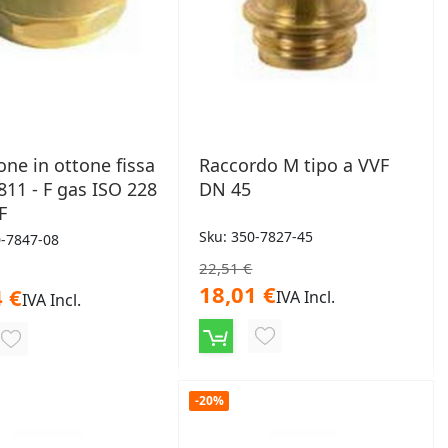
one in ottone fissa
Raccordo M tipo a VVF
811 - F gas ISO 228
DN 45
F
Sku: 350-7827-45
0-7847-08
22,51 €
18,01 €
 €
IVA Incl.
IVA Incl.
AGGIUNGI
AGGIUNGI
ALLA
ALLA
LISTA
-20%
LISTA
DESIDERI
DESIDERI