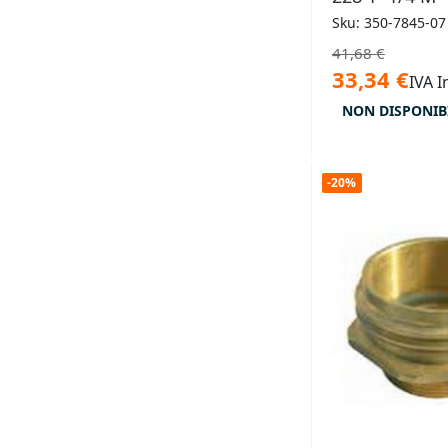
Sku: 350-7845-07
41,68 €
33,34 €
IVA I
NON DISPONIB
-20%