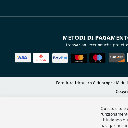
METODI DI PAGAMEN
transazioni economiche protett
Fornitura Idraulica è di proprietà di H
Copyr
Questo sito o 
funzionamento e
Chiudendo que
navigazione in