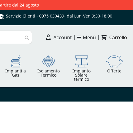
partire dal 24 agosto
Servizio Clienti -
0975 030439
-
dal Lun-Ven 9:30-18.00
Account
|
Menù
|
Carrello
Cerca
Impianti a
Isolamento
Impianto
Offerte
Gas
Termico
Solare
termico