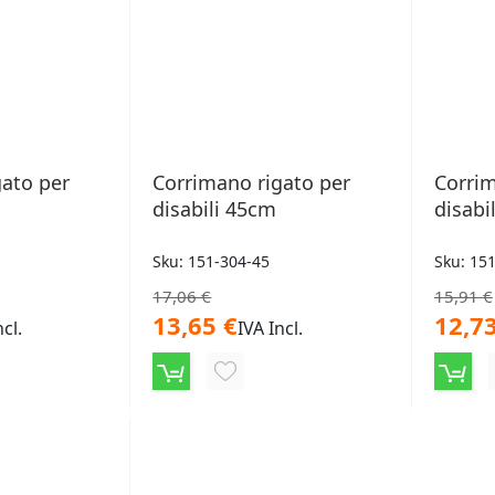
gato per
Corrimano rigato per
Corrim
disabili 45cm
disabi
Sku: 151-304-45
Sku: 15
17,06 €
15,91 €
13,65 €
12,73
ncl.
IVA Incl.
NGI
AGGIUNGI
ALLA
LISTA
ERI
DESIDERI