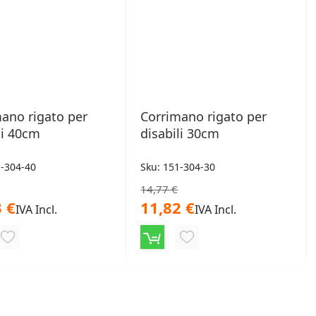
ano rigato per
Corrimano rigato per
li 40cm
disabili 30cm
1-304-40
Sku: 151-304-30
14,77 €
 €
11,82 €
IVA Incl.
IVA Incl.
AGGIUNGI
AGGIUNGI
ALLA
ALLA
LISTA
LISTA
DESIDERI
DESIDERI