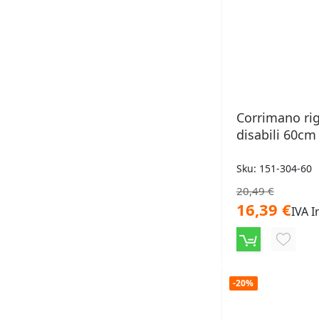
Corrimano ri
disabili 60cm
Sku: 151-304-60
20,49 €
16,39 €
IVA I
AGGIU
ALLA
-20%
LISTA
DESID