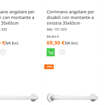
mano angolare per
Corrimano angolare per
li con montante a
disabili con montante a
a 35x65cm
sinistra 35x65cm
1-322
Sku: 151-323
86,62 €
 €
69,30 €
IVA Incl.
IVA Incl.
AGGIUNGI
AGGIUNGI
ALLA
ALLA
-20%
LISTA
LISTA
DESIDERI
DESIDERI