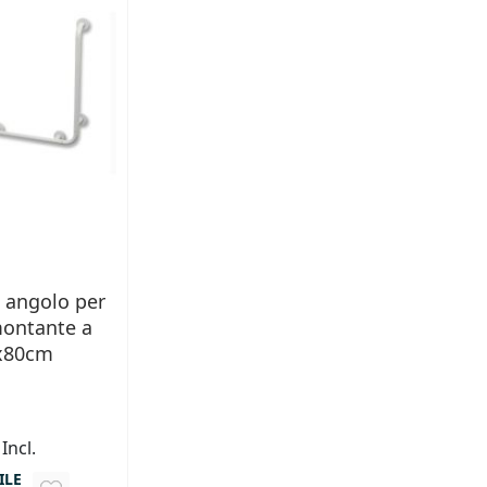
 angolo per
montante a
0x80cm
 Incl.
ILE