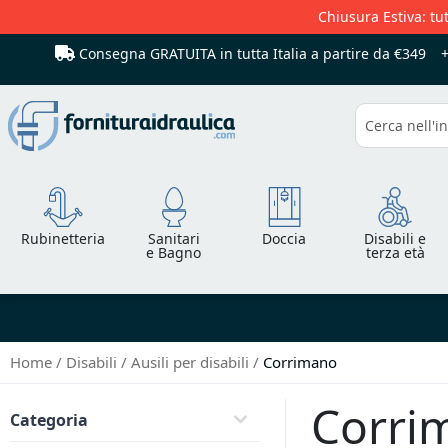
Chiusura Estiva: tut
Consegna GRATUITA in tutta Italia
a partire da €349
Cerca
Rubinetteria
Sanitari
Doccia
Disabili e
e Bagno
terza età
Home
Disabili
Ausili per disabili
Corrimano
Corri
Categoria