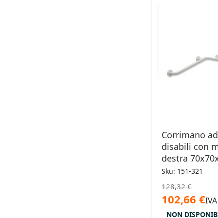
Corrimano ad
disabili con 
destra 70x7
Sku: 151-321
128,32 €
102,66 €
IVA
NON DISPONIB