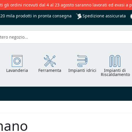
ti gli ordini ricevuti dal 4 al 23 agosto saranno lavorati ed evasi a 
Spedizione assicurata
+20 mila
prodotti in pronta consegna
Lavanderia
Ferramenta
Impianti idrici
Impianti di
Riscaldamento
mano