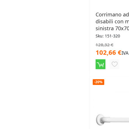
Corrimano ad
disabili con 
sinistra 70x
Sku: 151-320
128,32 €
102,66 €
IVA
AGGIU
ALLA
-20%
LISTA
DESID