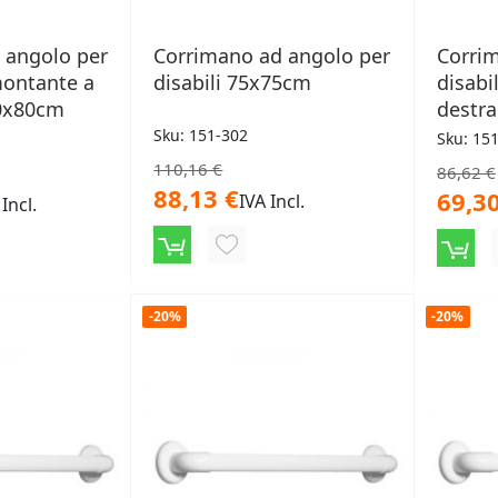
 angolo per
Corrimano ad angolo per
Corri
montante a
disabili 75x75cm
disabi
70x80cm
destr
Sku: 151-302
Sku: 15
110,16 €
86,62 €
88,13 €
69,30
IVA Incl.
 Incl.
AGGIUNGI
NGI
ALLA
LISTA
-20%
-20%
DESIDERI
ERI