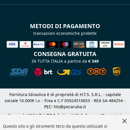
METODI DI PAGAMENTO
transazioni economiche protette
CONSEGNA GRATUITA
IN TUTTA ITALIA a partire da
€ 349
Fornitura Idraulica è di proprietà di H.T.S. S.R.L. - capitale
sociale 10.000€ i.v. - P.iva e C.F 05924510653 - REA SA-484254 -
PEC:
hts@pecaruba.it
Copyright 2024 © |
DF Solution | Web Agency Magento
|
Cl
Slashto Web Design
Co
Questo sito o gli strumenti terzi da questo utilizzati si
Ba