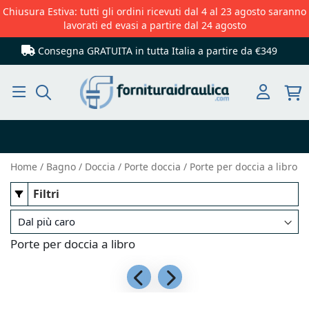
Chiusura Estiva: tutti gli ordini ricevuti dal 4 al 23 agosto saranno
lavorati ed evasi a partire dal 24 agosto
Consegna GRATUITA in tutta Italia
a partire da €349
Cerca
Home
Bagno
Doccia
Porte doccia
Porte per doccia a libro
Filtri
Porte per doccia a libro