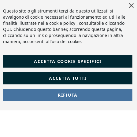
Cl
Fornitura Idraulica è di proprietà di H.T.S. S.R.L. - capitale
Co
Questo sito o gli strumenti terzi da questo utilizzati si
sociale 10.000€ i.v. - P.iva e C.F 05924510653 - REA SA-484254 -
Ba
avvalgono di cookie necessari al funzionamento ed utili alle
PEC:
hts@pecaruba.it
finalità illustrate nella cookie policy , consultabile cliccando
Copyright 2024 © |
DF Solution | Web Agency Magento
|
QUI
. Chiudendo questo banner, scorrendo questa pagina,
Slashto Web Design
cliccando su un link o proseguendo la navigazione in altra
maniera, acconsenti all'uso dei cookie.
ACCETTA COOKIE SPECIFICI
ACCETTA TUTTI
RIFIUTA