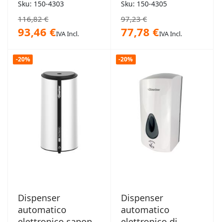
sapone
sapone
Sku: 150-4303
Sku: 150-4305
igienizzante
igienizzante Seattle
116,82 €
97,23 €
Toronto
93,46 €
77,78 €
IVA Incl.
IVA Incl.
-20%
-20%
Dispenser
Dispenser
automatico
automatico
elettronico sapone
elettronico di