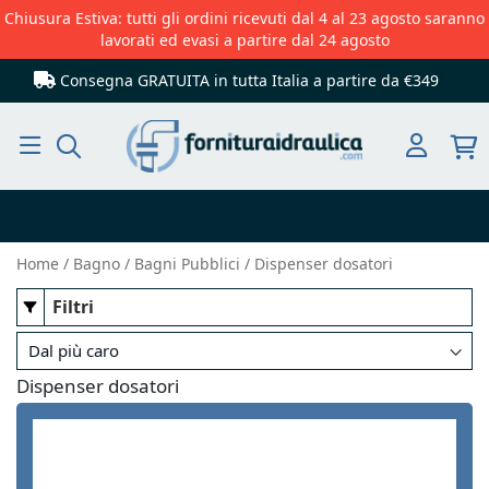
Chiusura Estiva: tutti gli ordini ricevuti dal 4 al 23 agosto saranno
lavorati ed evasi a partire dal 24 agosto
Consegna GRATUITA in tutta Italia
a partire da €349
Cerca
Home
Bagno
Bagni Pubblici
Dispenser dosatori
Filtri
Dispenser dosatori