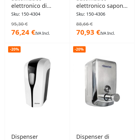
elettronico di
elettronico sapone
sapone
igienizzante
Sku: 150-4304
Sku: 150-4306
igienizzante Detroit
antifurto Memphis
95,30 €
88,66 €
76,24 €
70,93 €
IVA Incl.
IVA Incl.
-20%
-20%
Dispenser
Dispenser di