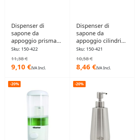
Dispenser di
Dispenser di
sapone da
sapone da
appoggio prisma
appoggio cilindrico
0,25Lt
0,25Lt
Sku: 150-422
Sku: 150-421
11,38 €
10,58 €
9,10 €
8,46 €
IVA Incl.
IVA Incl.
-20%
-20%