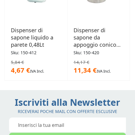
Dispenser di
Dispenser di
sapone liquido a
sapone da
parete 0,48Lt
appoggio conico
0,35Lt
Sku: 150-412
Sku: 150-420
5,84 €
14,17 €
4,67 €
11,34 €
IVA Incl.
IVA Incl.
Iscriviti alla Newsletter
RICEVERAI POCHE MAIL CON OFFERTE ESCLUSIVE
Iscriviti
alla
nostra