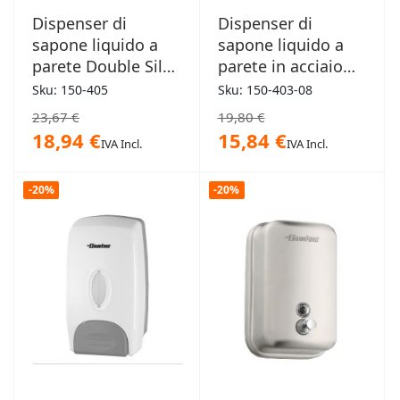
Dispenser di
Dispenser di
sapone liquido a
sapone liquido a
parete Double Silos
parete in acciaio
0,35Lt x2
0,8Lt
Sku: 150-405
Sku: 150-403-08
23,67 €
19,80 €
18,94 €
15,84 €
IVA Incl.
IVA Incl.
-20%
-20%