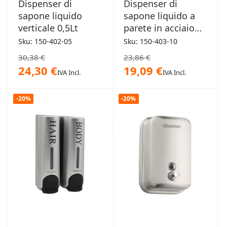
Dispenser di
Dispenser di
sapone liquido
sapone liquido a
verticale 0,5Lt
parete in acciaio
1,0Lt
Sku: 150-402-05
Sku: 150-403-10
30,38 €
23,86 €
24,30 €
19,09 €
IVA Incl.
IVA Incl.
-20%
-20%