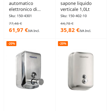
automatico
sapone liquido
elettronico di
verticale 1,0Lt
sapone
Sku: 150-4301
Sku: 150-402-10
igienizzante Dallas
77,46 €
44,78 €
61,97 €
35,82 €
IVA Incl.
IVA Incl.
-20%
-20%