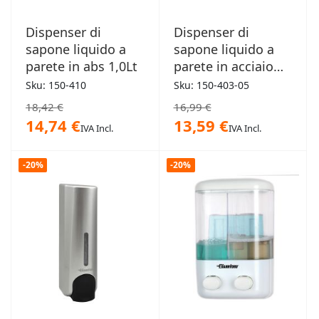
Dispenser di
Dispenser di
sapone liquido a
sapone liquido a
parete in abs 1,0Lt
parete in acciaio
0,5Lt
Sku: 150-410
Sku: 150-403-05
18,42 €
16,99 €
14,74 €
13,59 €
IVA Incl.
IVA Incl.
-20%
-20%