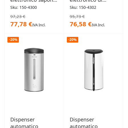
igienizzante anti-
sapone
Sku: 150-4300
Sku: 150-4302
furto Denver
igienizzante
97,23 €
95,73 €
Boston
77,78 €
76,58 €
IVA Incl.
IVA Incl.
-20%
-20%
Dispenser
Dispenser
automatico
automatico