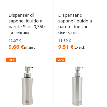
Dispenser di
Dispenser di
sapone liquido a
sapone liquido a
parete Silos 0,35Lt
parete due vani
0,48Lt x2
Sku: 150-404
Sku: 150-413
12,07 €
11,89 €
9,66 €
9,51 €
IVA Incl.
IVA Incl.
-20%
-20%