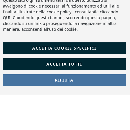
Questo sito o gli strumenti terzi da questo utilizzati si
Ba
avvalgono di cookie necessari al funzionamento ed utili alle
finalità illustrate nella cookie policy , consultabile cliccando
QUI
. Chiudendo questo banner, scorrendo questa pagina,
cliccando su un link o proseguendo la navigazione in altra
maniera, acconsenti all'uso dei cookie.
ACCETTA COOKIE SPECIFICI
ACCETTA TUTTI
RIFIUTA