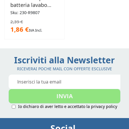
batteria lavabo
19/19mm
Sku: 230-R9807
2,39 €
1,86 €
IVA Incl.
Iscriviti alla Newsletter
RICEVERAI POCHE MAIL CON OFFERTE ESCLUSIVE
Iscriviti
alla
nostra
INVIA
Newsletter:
Io dichiaro di aver letto e accettato la
privacy policy
Social