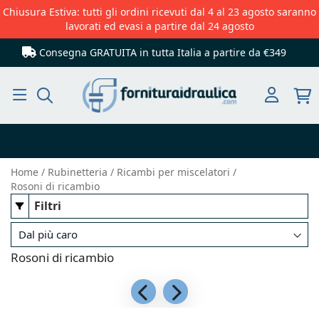
Chiusura Estiva: tutti gli ordini ricevuti dal 4 al 23 agosto saranno
lavorati ed evasi a partire dal 24 agosto
Consegna GRATUITA in tutta Italia
a partire da €349
Cerca
Home
Rubinetteria
Ricambi per miscelatori
Rosoni di ricambio
Filtri
Rosoni di ricambio