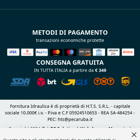
METODI DI PAGAMENTO
transazioni economiche protette
CONSEGNA GRATUITA
IN TUTTA ITALIA a partire da
€ 349
Fornitura Idraulica è di proprietà di H.T.S. S.R.L. - capitale
sociale 10.000€ i.v. - P.iva e C.F 05924510653 - REA SA-484254 -
PEC:
hts@pecaruba.it
Copyright 2024 © |
DF Solution | Web Agency Magento
|
Cl
Slashto Web Design
Co