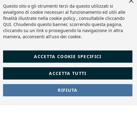
Cl
Slashto Web Design
Co
Questo sito o gli strumenti terzi da questo utilizzati si
Ba
avvalgono di cookie necessari al funzionamento ed utili alle
finalità illustrate nella cookie policy , consultabile cliccando
QUI
. Chiudendo questo banner, scorrendo questa pagina,
cliccando su un link o proseguendo la navigazione in altra
maniera, acconsenti all'uso dei cookie.
ACCETTA COOKIE SPECIFICI
ACCETTA TUTTI
RIFIUTA