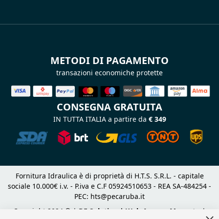
METODI DI PAGAMENTO
transazioni economiche protette
CONSEGNA GRATUITA
IN TUTTA ITALIA a partire da
€ 349
Fornitura Idraulica è di proprietà di H.T.S. S.R.L. - capitale
sociale 10.000€ i.v. - P.iva e C.F 05924510653 - REA SA-484254 -
PEC:
hts@pecaruba.it
Copyright 2024 © |
DF Solution | Web Agency Magento
|