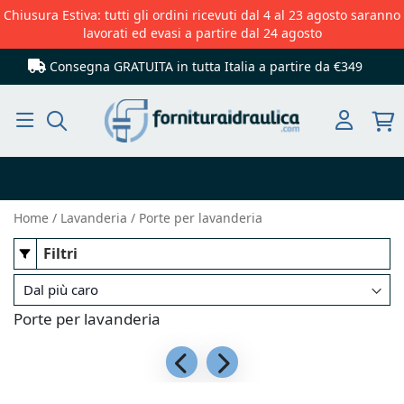
Chiusura Estiva: tutti gli ordini ricevuti dal 4 al 23 agosto saranno
lavorati ed evasi a partire dal 24 agosto
Consegna GRATUITA in tutta Italia
a partire da €349
Cerca
Home
Lavanderia
Porte per lavanderia
Filtri
Porte per lavanderia