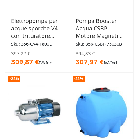
Elettropompa per
Pompa Booster
acque sporche V4
Acqua CSBP
con trituratore
Motore Magneti
1,8kW
Permanenti Display
Sku: 356-CV4-1800DF
Sku: 356-CSBP-75030B
LCD CACHENG
397,27 €
394,83 €
309,87 €
307,97 €
IVA Incl.
IVA Incl.
-22%
-22%