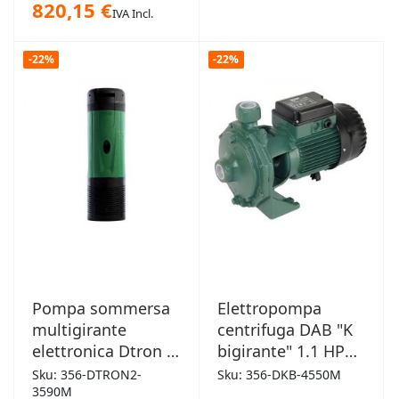
820,15 €
IVA Incl.
-22%
-22%
Pompa sommersa
Elettropompa
multigirante
centrifuga DAB "K
elettronica Dtron 2
bigirante" 1.1 HP
0.52 HP 0,7kW
1,5kW
Sku: 356-DTRON2-
Sku: 356-DKB-4550M
3590M