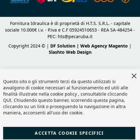
Fornitura Idraulica è di proprietà di H.T.S. S.R.L. - capitale
sociale 10.000€ i.v. - P.iva e C.F 05924510653 - REA SA-484254 -
PEC:
hts@pecaruba.it
Copyright 2024 © |
DF Solution | Web Agency Magento
|
Slashto Web Design
Cl
Co
Questo sito o gli strumenti terzi da questo utilizzati si
Ba
avvalgono di cookie necessari al funzionamento ed utili alle
finalità illustrate nella cookie policy , consultabile cliccando
QUI
. Chiudendo questo banner, scorrendo questa pagina,
cliccando su un link o proseguendo la navigazione in altra
maniera, acconsenti all'uso dei cookie.
ACCETTA COOKIE SPECIFICI