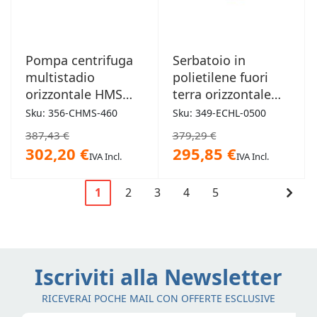
Pompa centrifuga
Serbatoio in
multistadio
polietilene fuori
orizzontale HMS
terra orizzontale
1,1kW 6 giranti
500L
Sku: 356-CHMS-460
Sku: 349-ECHL-0500
387,43 €
379,29 €
302,20 €
295,85 €
IVA Incl.
IVA Incl.
Pagina
Cont
1
2
3
4
5
Attualmente
Pagina
Pagina
Pagina
Pagina
Pagi
stai
leggendo
la
Iscriviti alla Newsletter
pagina
RICEVERAI POCHE MAIL CON OFFERTE ESCLUSIVE