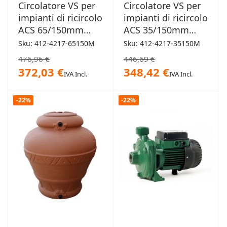
Circolatore VS per
Circolatore VS per
impianti di ricircolo
impianti di ricircolo
ACS 65/150mm
ACS 35/150mm
attacco 1"1/2
attacco 1"1/2
Sku: 412-4217-65150M
Sku: 412-4217-35150M
476,96 €
446,69 €
372,03 €
348,42 €
IVA Incl.
IVA Incl.
-22%
-22%