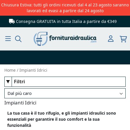
Chiusura Estiva: tutti gli ordini ricevuti dal 4 al 23 agosto saranno
lavorati ed evasi a partire dal 24 agosto
Consegna GRATUITA in tutta Italia
a partire da €349
Cerca
Home
Impianti Idrici
Filtri
Impianti Idrici
La tua casa è il tuo rifugio, e gli impianti idraulici sono
essenziali per garantire il suo comfort e la sua
funzionalità