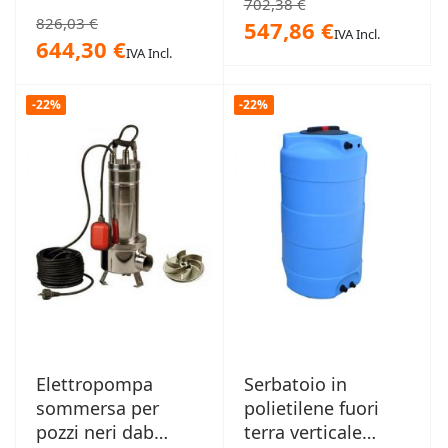
702,38 €
826,03 €
547,86 €
IVA Incl.
644,30 €
IVA Incl.
-22%
-22%
Elettropompa
Serbatoio in
sommersa per
polietilene fuori
pozzi neri dab
terra verticale