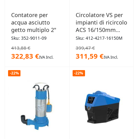
Contatore per
Circolatore VS per
acqua asciutto
impianti di ricircolo
getto multiplo 2"
ACS 16/150mm
attacco 1"1/2
Sku: 352-9011-09
Sku: 412-4217-16150M
413,88 €
399,47 €
322,83 €
311,59 €
IVA Incl.
IVA Incl.
-22%
-22%