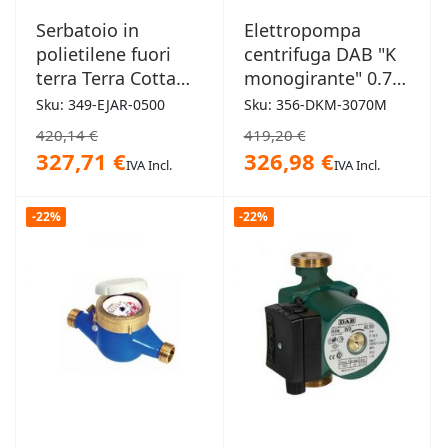
Serbatoio in
Elettropompa
polietilene fuori
centrifuga DAB "K
terra Terra Cotta
monogirante" 0.75
500L
HP 1,00kW
Sku: 349-EJAR-0500
Sku: 356-DKM-3070M
420,14 €
419,20 €
327,71 €
326,98 €
IVA Incl.
IVA Incl.
-22%
-22%