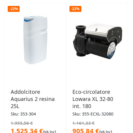
-22%
-22%
Addolcitore
Eco-circolatore
Aquarius 2 resina
Lowara XL 32-80
25L
int. 180
Sku: 353-304
Sku: 355-ECXL-32080
1.955,56 €
1.161,33 €
1.525,34 €
905,84 €
IVA Incl.
IVA Incl.