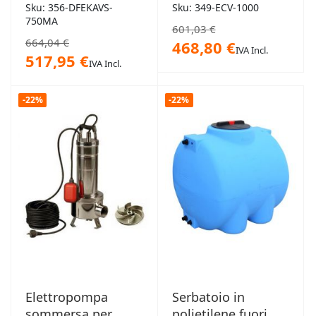
"Feka VS" 0.75 HP
1000L
Sku: 356-DFEKAVS-
Sku: 349-ECV-1000
1,00kW
750MA
601,03 €
664,04 €
468,80 €
IVA Incl.
517,95 €
IVA Incl.
-22%
-22%
Elettropompa
Serbatoio in
sommersa per
polietilene fuori