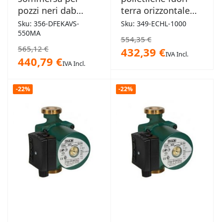
pozzi neri dab
terra orizzontale
"Feka VS" 0.55 HP
1000L
Sku: 356-DFEKAVS-
Sku: 349-ECHL-1000
0,75kW
550MA
554,35 €
565,12 €
432,39 €
IVA Incl.
440,79 €
IVA Incl.
-22%
-22%