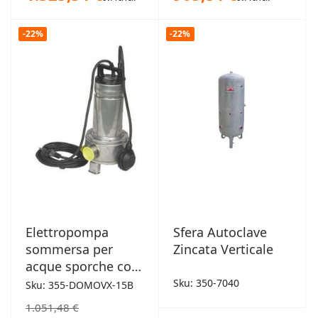
-22%
-22%
Elettropompa
Sfera Autoclave
sommersa per
Zincata Verticale
acque sporche con
vortex Lowara
Sku: 350-7040
Sku: 355-DOMOVX-15B
1,1kW HP 1.5
1.051,48 €
monofase