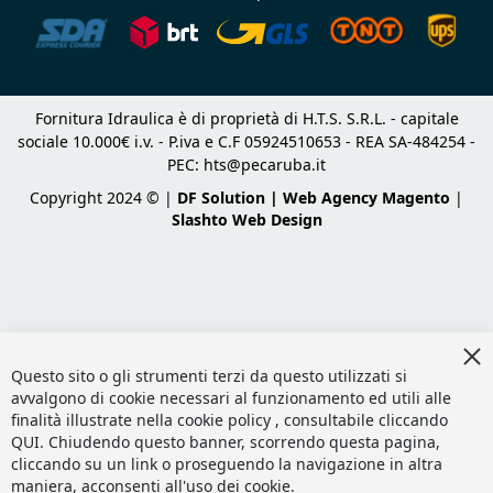
Fornitura Idraulica è di proprietà di H.T.S. S.R.L. - capitale
sociale 10.000€ i.v. - P.iva e C.F 05924510653 - REA SA-484254 -
PEC:
hts@pecaruba.it
Copyright 2024 © |
DF Solution | Web Agency Magento
|
Slashto Web Design
Cl
Co
Questo sito o gli strumenti terzi da questo utilizzati si
Ba
avvalgono di cookie necessari al funzionamento ed utili alle
finalità illustrate nella cookie policy , consultabile cliccando
QUI
. Chiudendo questo banner, scorrendo questa pagina,
cliccando su un link o proseguendo la navigazione in altra
maniera, acconsenti all'uso dei cookie.