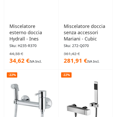
Miscelatore
Miscelatore doccia
esterno doccia
senza accessori
Hydrall - Ines
Mariani - Cubic
Sku: H235-R370
Sku: 272-Q070
44,38 €
361,42 €
34,62 €
281,91 €
IVA Incl.
IVA Incl.
-22%
-22%