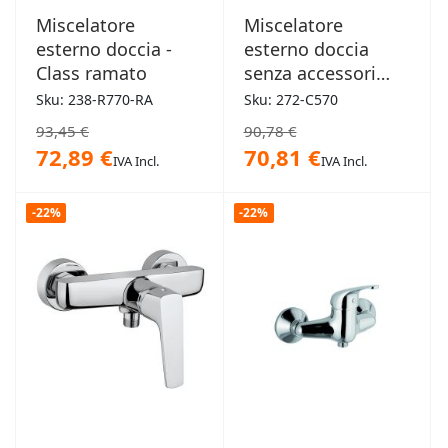
Miscelatore
Miscelatore
esterno doccia -
esterno doccia
Class ramato
senza accessori
Mariani - Artic
Sku: 238-R770-RA
Sku: 272-C570
cromo
93,45 €
90,78 €
72,89 €
70,81 €
IVA Incl.
IVA Incl.
-22%
-22%