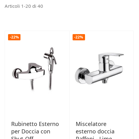
Articoli
1
-
20
di
40
-22%
-22%
Rubinetto Esterno
Miscelatore
per Doccia con
esterno doccia
Shut-Off
Paffoni - Lime