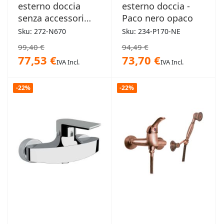
esterno doccia
esterno doccia -
senza accessori
Paco nero opaco
Mariani - Essenza
Sku: 272-N670
Sku: 234-P170-NE
99,40 €
94,49 €
77,53 €
73,70 €
IVA Incl.
IVA Incl.
-22%
-22%