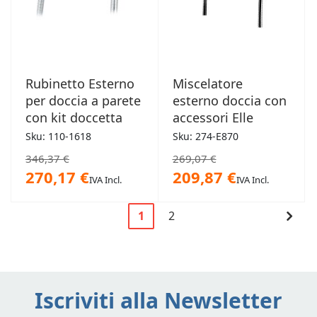
Rubinetto Esterno
Miscelatore
per doccia a parete
esterno doccia con
con kit doccetta
accessori Elle
Sku: 110-1618
Sku: 274-E870
346,37 €
269,07 €
270,17 €
209,87 €
IVA Incl.
IVA Incl.
Pagina
Cont
1
2
Attualmente
Pagina
Pagi
stai
leggendo
la
Iscriviti alla Newsletter
pagina