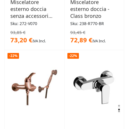
Miscelatore
Miscelatore
esterno doccia
esterno doccia -
senza accessori
Class bronzo
Mariani - Avenue
Sku: 272-V070
Sku: 238-R770-BR
93,85 €
93,45 €
73,20 €
72,89 €
IVA Incl.
IVA Incl.
-22%
-22%