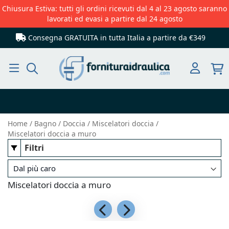
Chiusura Estiva: tutti gli ordini ricevuti dal 4 al 23 agosto saranno
lavorati ed evasi a partire dal 24 agosto
Consegna GRATUITA in tutta Italia
a partire da €349
Cerca
Home
Bagno
Doccia
Miscelatori doccia
Miscelatori doccia a muro
Filtri
Miscelatori doccia a muro