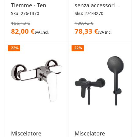
Tiemme - Ten
senza accessori
Paffoni - Blu
Sku: 276-T370
Sku: 274-B270
105,13 €
100,42 €
82,00 €
78,33 €
IVA Incl.
IVA Incl.
-22%
-22%
Miscelatore
Miscelatore