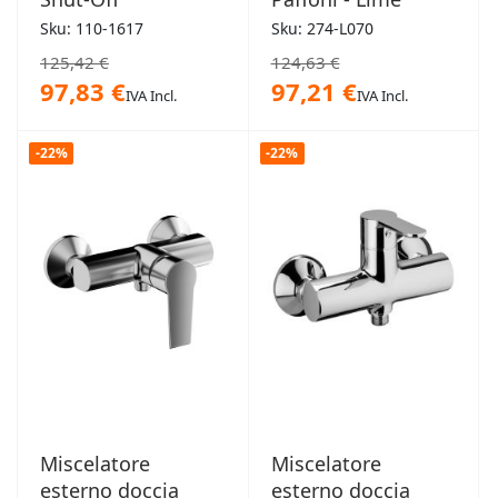
Sku: 110-1617
Sku: 274-L070
125,42 €
124,63 €
97,83 €
97,21 €
IVA Incl.
IVA Incl.
-22%
-22%
Miscelatore
Miscelatore
esterno doccia
esterno doccia