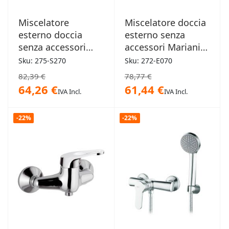
Miscelatore
Miscelatore doccia
esterno doccia
esterno senza
senza accessori
accessori Mariani -
Mamoli - Spartaco
Epic
Sku: 275-S270
Sku: 272-E070
82,39 €
78,77 €
64,26 €
61,44 €
IVA Incl.
IVA Incl.
-22%
-22%