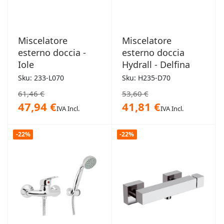
Miscelatore
Miscelatore
esterno doccia -
esterno doccia
Iole
Hydrall - Delfina
Sku: 233-L070
Sku: H235-D70
61,46 €
53,60 €
47,94 €
41,81 €
IVA Incl.
IVA Incl.
-22%
-22%