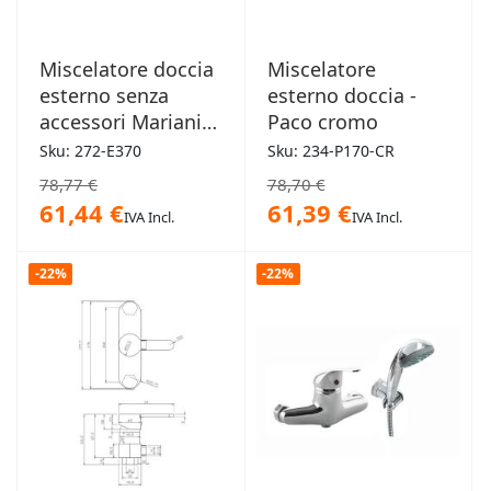
Miscelatore doccia
Miscelatore
esterno senza
esterno doccia -
accessori Mariani -
Paco cromo
Epic 3
Sku: 272-E370
Sku: 234-P170-CR
78,77 €
78,70 €
61,44 €
61,39 €
IVA Incl.
IVA Incl.
-22%
-22%