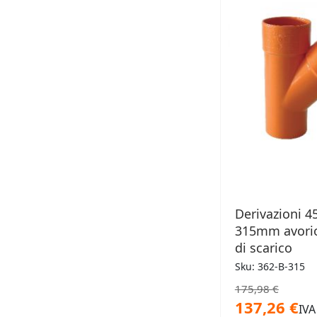
DESID
Derivazioni 4
315mm avorio
di scarico
Sku: 362-B-315
175,98 €
137,26 €
IVA