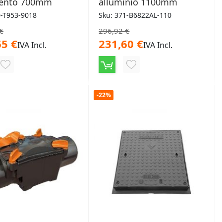
ento 700mm
alluminio 1100mm
0-T953-9018
Sku: 371-B6822AL-110
€
296,92 €
65 €
231,60 €
IVA Incl.
IVA Incl.
AGGIUNGI
AGGIUNGI
ALLA
ALLA
-22%
LISTA
LISTA
DESIDERI
DESIDERI