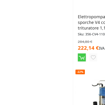
Elettropompa
sporche V4 c
trituratore 1
Sku: 356-CV4-11
284,80 €
222,14 €
IVA
AGGIU
ALLA
-22%
LISTA
DESID