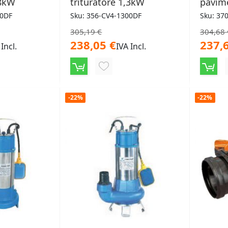
,8kW
trituratore 1,3kW
pavim
00DF
Sku: 356-CV4-1300DF
Sku: 37
305,19 €
304,68 
238,05 €
237,
 Incl.
IVA Incl.
NGI
AGGIUNGI
ALLA
-22%
-22%
LISTA
ERI
DESIDERI