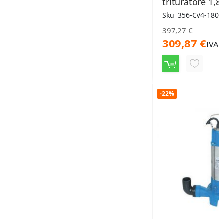
trituratore 1
Sku: 356-CV4-18
397,27 €
309,87 €
IVA
AGGIU
ALLA
-22%
LISTA
DESID