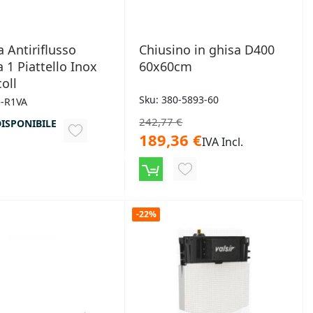
a Antiriflusso
Chiusino in ghisa D400
 1 Piattello Inox
60x60cm
oll
Sku: 380-5893-60
5-R1VA
242,77 €
ISPONIBILE
AGGIUNGI
189,36 €
IVA Incl.
ALLA
AGGIUNGI
LISTA
ALLA
DESIDERI
LISTA
-22%
DESIDERI