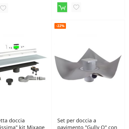
AGGIUNGI
AGGIUNGI
ALLA
ALLA
LISTA
-22%
LISTA
DESIDERI
DESIDERI
tta doccia
Set per doccia a
issima" kit Mixage
pavimento "Gully Q" con