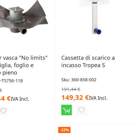
r vasca "No limits"
Cassetta di scarico a
glia, foglio e
incasso Tropea S
o pieno
Sku: 360-858-002
0-T5756-118
191,44 €
€
149,32 €
44 €
IVA Incl.
IVA Incl.
AGGIUNGI
AGGIUNGI
ALLA
ALLA
LISTA
-22%
LISTA