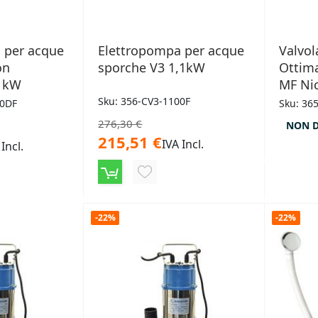
 per acque
Elettropompa per acque
Valvol
on
sporche V3 1,1kW
Ottima
,1kW
MF Nic
Sku: 356-CV3-1100F
00DF
Sku: 36
276,30 €
NON D
215,51 €
IVA Incl.
 Incl.
AGGIUNGI
NGI
ALLA
LISTA
-22%
-22%
DESIDERI
ERI