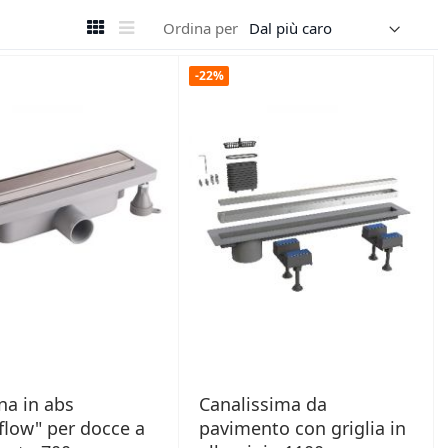
Mostra
Griglia
Lista
Ordina per
come
-22%
na in abs
Canalissima da
low" per docce a
pavimento con griglia in