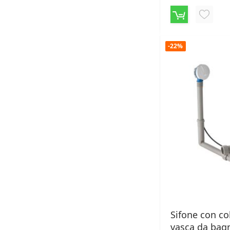
AGGIU
ALLA
-22%
LISTA
DESID
Sifone con co
vasca da bag