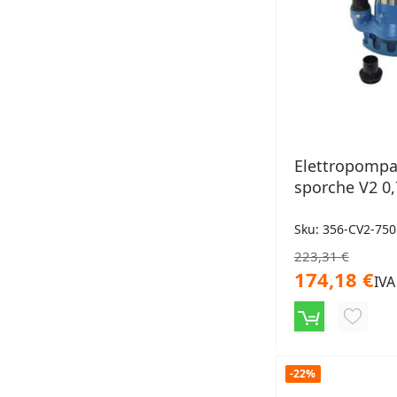
Elettropompa
sporche V2 0
Sku: 356-CV2-750
223,31 €
174,18 €
IVA
AGGIU
ALLA
LISTA
-22%