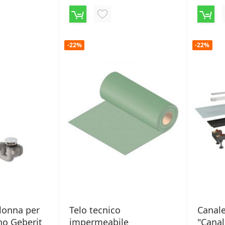
NGI
AGGIUNGI
ALLA
-22%
-22%
LISTA
ERI
DESIDERI
lonna per
Telo tecnico
Canale
no Geberit
impermeabile
"Canal