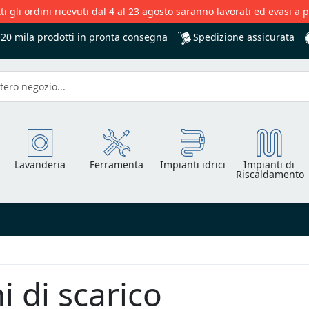
ti gli ordini ricevuti dal 4 al 23 agosto saranno lavorati ed evasi a 
Spedizione assicurata
+20 mila
prodotti in pronta consegna
Lavanderia
Ferramenta
Impianti idrici
Impianti di
Riscaldamento
i di scarico