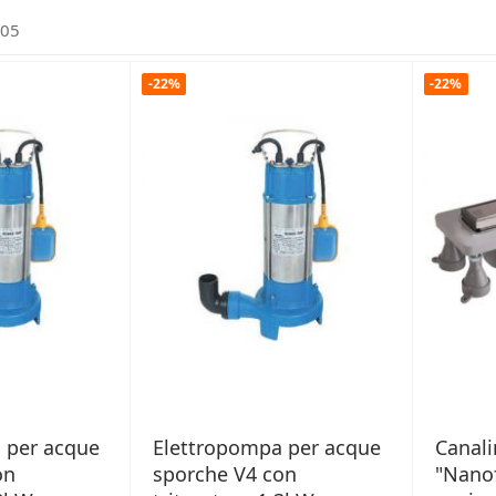
05
-22%
-22%
 per acque
Elettropompa per acque
Canali
on
sporche V4 con
"Nanof