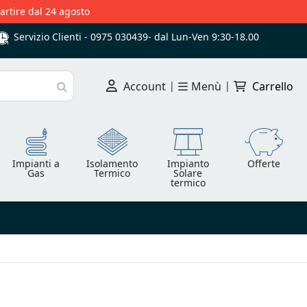
partire dal 24 agosto
Servizio Clienti -
0975 030439
-
dal Lun-Ven 9:30-18.00
Account
|
Menù
|
Carrello
Cerca
Impianti a
Isolamento
Impianto
Offerte
Gas
Termico
Solare
termico