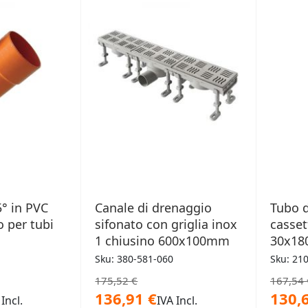
ERI
DESIDERI
5° in PVC
Canale di drenaggio
Tubo d
 per tubi
sifonato con griglia inox
casset
1 chiusino 600x100mm
30x1
Sku: 380-581-060
Sku: 21
175,52 €
167,54 
136,91 €
130,
 Incl.
IVA Incl.