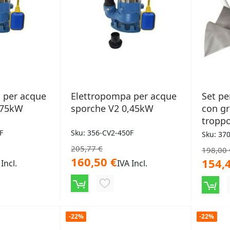
 per acque
Elettropompa per acque
Set pe
,75kW
sporche V2 0,45kW
con gri
tropp
F
Sku: 356-CV2-450F
Sku: 37
205,77 €
198,00 
160,50 €
154,
 Incl.
IVA Incl.
NGI
AGGIUNGI
ALLA
LISTA
-22%
-22%