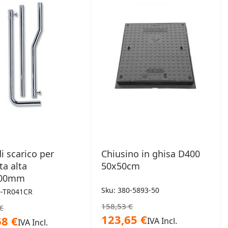
DESIDERI
DESIDERI
i scarico per
Chiusino in ghisa D400
ta alta
50x50cm
800mm
Sku: 380-5893-50
0-TR041CR
158,53 €
€
123,65 €
68 €
IVA Incl.
IVA Incl.