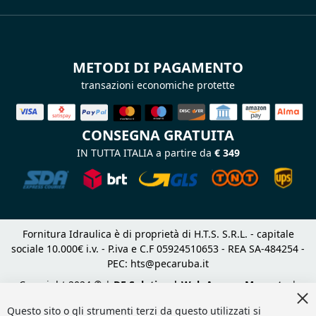
METODI DI PAGAMENTO
transazioni economiche protette
CONSEGNA GRATUITA
IN TUTTA ITALIA a partire da
€ 349
Fornitura Idraulica è di proprietà di H.T.S. S.R.L. - capitale
sociale 10.000€ i.v. - P.iva e C.F 05924510653 - REA SA-484254 -
PEC:
hts@pecaruba.it
Copyright 2024 © |
DF Solution | Web Agency Magento
|
Cl
Slashto Web Design
Co
Questo sito o gli strumenti terzi da questo utilizzati si