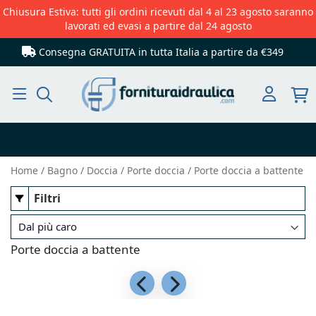
Chiusura Estiva: tutti gli ordini ricevuti dal 4 al 23 agosto saranno
lavorati ed evasi a partire dal 24 agosto
Consegna GRATUITA in tutta Italia
a partire da €349
Cerca
Home
Bagno
Doccia
Porte doccia
Porte doccia a battente
Filtri
Porte doccia a battente