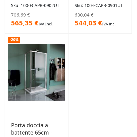
Sku: 100-FCAPB-0902UT
Sku: 100-FCAPB-0901UT
706,69 €
680,04 €
565,35 €
544,03 €
IVA Incl.
IVA Incl.
-20%
Porta doccia a
battente 65cm -