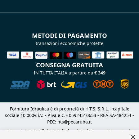
METODI DI PAGAMENTO
transazioni economiche protette
CONSEGNA GRATUITA
IN TUTTA ITALIA a partire da
€ 349
Fornitura Idraulica è di proprietà di H.T.S. S.R.L. - capitale
sociale 10.000€ i.v. - P.iva e C.F 05924510653 - REA SA-484254 -
PEC:
hts@pecaruba.it
Copyright 2024 © |
DF Solution | Web Agency Magento
|
Cl
Slashto Web Design