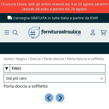
Chiusura Estiva: tutti gli ordini ricevuti dal 4 al 23 agosto saranno
lavorati ed evasi a partire dal 24 agosto
Consegna GRATUITA in tutta Italia
a partire da €349
Cerca
Home
Bagno
Doccia
Porte doccia
Porta doccia a soffietto
Filtri
Porta doccia a soffietto