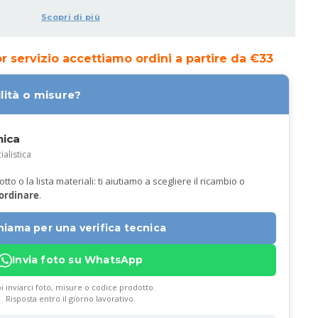
Scopri di più
ior servizio accettiamo ordini a partire da €33
lità o misure?
nica
ialistica
to o la lista materiali: ti aiutiamo a scegliere il ricambio o
 ordinare
.
hiama per una verifica tecnica
Invia foto su WhatsApp
i inviarci foto, misure o codice prodotto.
Risposta entro il giorno lavorativo.