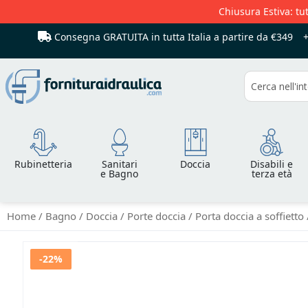
Chiusura Estiva: tut
Consegna GRATUITA in tutta Italia
a partire da €349
Cerca
Rubinetteria
Sanitari
Doccia
Disabili e
e Bagno
terza età
Home
Bagno
Doccia
Porte doccia
Porta doccia a soffietto
Vai
-22%
alla
fine
della
galleria