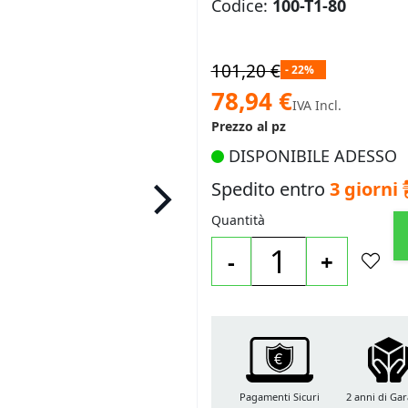
Codice:
100-T1-80
101,20 €
- 22%
Prezzo
78,94 €
IVA Incl.
speciale
Prezzo al pz
DISPONIBILE ADESSO
Spedito entro
3 giorni
Quantità
-
+
Pagamenti Sicuri
2 anni di Gar