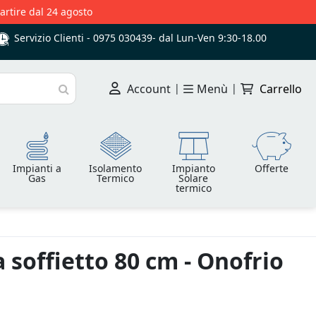
partire dal 24 agosto
Servizio Clienti -
0975 030439
-
dal Lun-Ven 9:30-18.00
Account
|
Menù
|
Carrello
Cerca
Impianti a
Isolamento
Impianto
Offerte
Gas
Termico
Solare
termico
 soffietto 80 cm - Onofrio