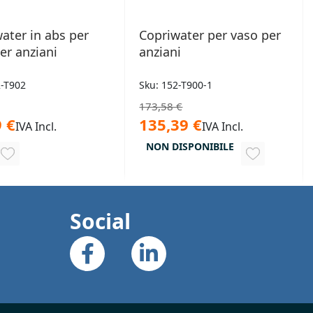
ater in abs per
Copriwater per vaso per
er anziani
anziani
2-T902
Sku: 152-T900-1
173,58 €
 €
135,39 €
IVA Incl.
IVA Incl.
NON DISPONIBILE
AGGIUNGI
AGGIUNGI
ALLA
ALLA
LISTA
LISTA
Social
DESIDERI
DESIDERI