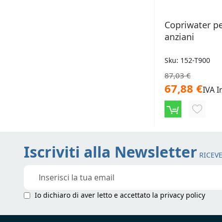
Copriwater pe
anziani
Sku: 152-T900
87,03 €
67,88 €
IVA I
AGGIU
ALLA
LISTA
Iscriviti alla Newsletter
RICEVE
DESID
Iscriviti
alla
nostra
Io dichiaro di aver letto e accettato la
privacy policy
Newsletter: