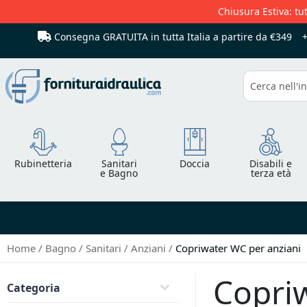
Chiusura Estiva: tut
Consegna GRATUITA in tutta Italia
a partire da €349
Cerca
Rubinetteria
Sanitari
Doccia
Disabili e
e Bagno
terza età
Home
Bagno
Sanitari
Anziani
Copriwater WC per anziani
Copri
Categoria