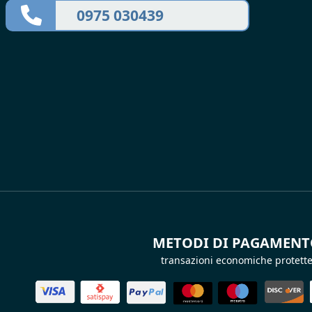
0975 030439
METODI DI PAGAMEN
transazioni economiche protett