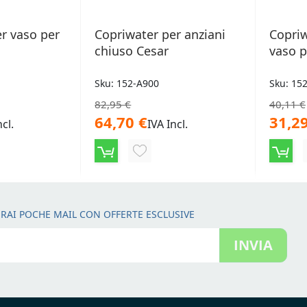
r vaso per
Copriwater per anziani
Copriw
chiuso Cesar
vaso p
Sku: 152-A900
Sku: 15
82,95 €
40,11 €
64,70 €
31,29
ncl.
IVA Incl.
NGI
AGGIUNGI
ALLA
LISTA
RAI POCHE MAIL CON OFFERTE ESCLUSIVE
ERI
DESIDERI
INVIA