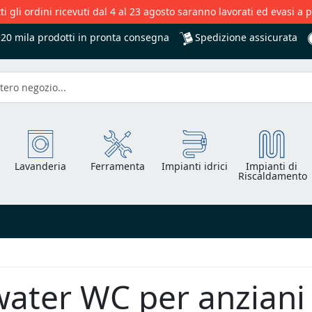
ti gli ordini ricevuti dal 4 al 23 agosto saranno lavorati ed evasi a 
Spedizione assicurata
+20 mila
prodotti in pronta consegna
Lavanderia
Ferramenta
Impianti idrici
Impianti di
Riscaldamento
water WC per anziani