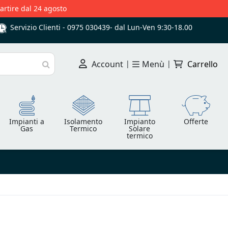
partire dal 24 agosto
Servizio Clienti -
0975 030439
-
dal Lun-Ven 9:30-18.00
Account
|
Menù
|
Carrello
Cerca
Impianti a
Isolamento
Impianto
Offerte
Gas
Termico
Solare
termico