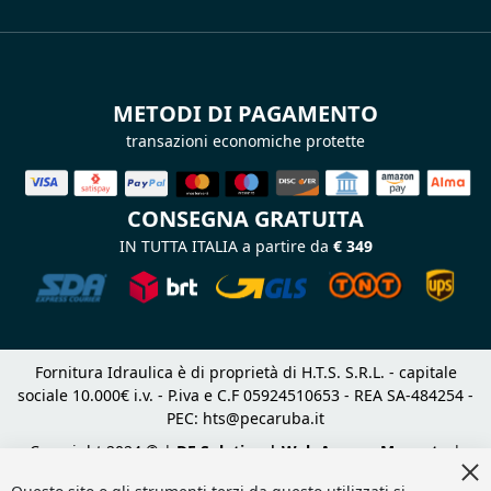
METODI DI PAGAMENTO
transazioni economiche protette
CONSEGNA GRATUITA
IN TUTTA ITALIA a partire da
€ 349
Fornitura Idraulica è di proprietà di H.T.S. S.R.L. - capitale
sociale 10.000€ i.v. - P.iva e C.F 05924510653 - REA SA-484254 -
PEC:
hts@pecaruba.it
Copyright 2024 © |
DF Solution | Web Agency Magento
|
Cl
Slashto Web Design
Co