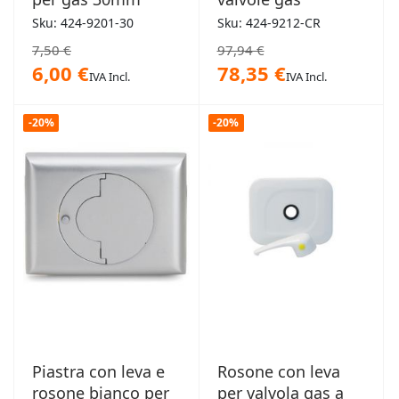
Sku: 424-9201-30
Sku: 424-9212-CR
7,50 €
97,94 €
6,00 €
78,35 €
IVA Incl.
IVA Incl.
-20%
-20%
Piastra con leva e
Rosone con leva
rosone bianco per
per valvola gas a