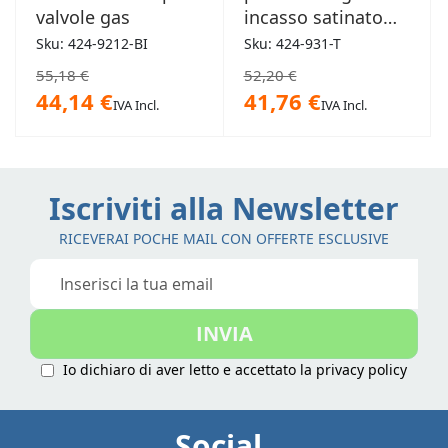
valvole gas
incasso satinato
brunito 1/2
Sku: 424-9212-BI
Sku: 424-931-T
55,18 €
52,20 €
44,14 €
41,76 €
IVA Incl.
IVA Incl.
Iscriviti alla Newsletter
RICEVERAI POCHE MAIL CON OFFERTE ESCLUSIVE
Iscriviti
alla
nostra
INVIA
Newsletter:
Io dichiaro di aver letto e accettato la
privacy policy
Social