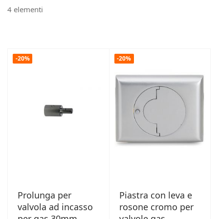
4
elementi
-20%
-20%
Prolunga per
Piastra con leva e
valvola ad incasso
rosone cromo per
per gas 30mm
valvole gas