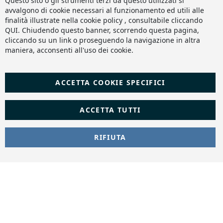
Questo sito o gli strumenti terzi da questo utilizzati si
Ba
avvalgono di cookie necessari al funzionamento ed utili alle
finalità illustrate nella cookie policy , consultabile cliccando
QUI
. Chiudendo questo banner, scorrendo questa pagina,
cliccando su un link o proseguendo la navigazione in altra
maniera, acconsenti all'uso dei cookie.
ACCETTA COOKIE SPECIFICI
ACCETTA TUTTI
RIFIUTA