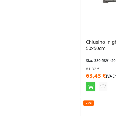
Chiusino in g
50x50cm
Sku: 380-5891-50
81,32 €
63,43 €
IVA I
AGGIU
ALLA
LISTA
-22%
DESID