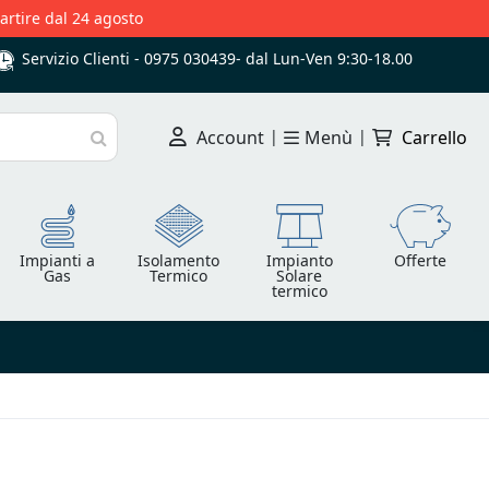
partire dal 24 agosto
Servizio Clienti -
0975 030439
-
dal Lun-Ven 9:30-18.00
Account
|
Menù
|
Carrello
Cerca
Impianti a
Isolamento
Impianto
Offerte
Gas
Termico
Solare
termico