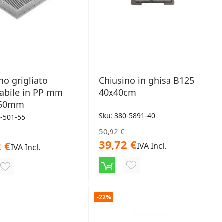
no grigliato
Chiusino in ghisa B125
abile in PP mm
40x40cm
550mm
Sku: 380-5891-40
0-501-55
50,92 €
39,72 €
 €
IVA Incl.
IVA Incl.
AGGIUNGI
AGGIUNGI
ALLA
ALLA
LISTA
-22%
LISTA
DESIDERI
DESIDERI