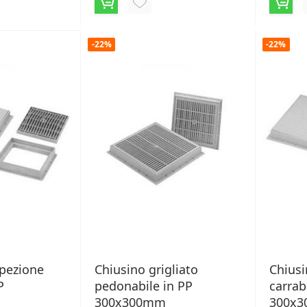
AGGIUNGI
ALLA
-22%
-22%
LISTA
ERI
DESIDERI
spezione
Chiusino grigliato
Chiusi
P
pedonabile in PP
carrab
300x300mm
300x