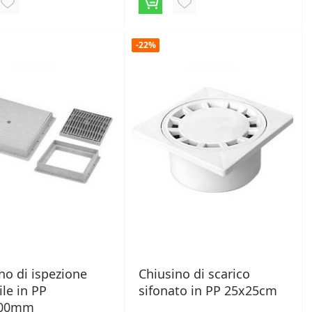
AGGIUNGI
AGGIUNGI
ALLA
ALLA
-22%
LISTA
LISTA
DESIDERI
DESIDERI
no di ispezione
Chiusino di scarico
ile in PP
sifonato in PP 25x25cm
300mm