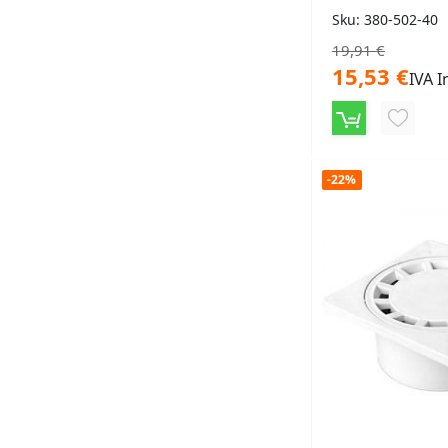
Sku: 380-502-40
19,91 €
15,53 €
IVA I
AGGIU
ALLA
-22%
LISTA
DESID