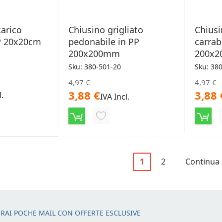
carico
Chiusino grigliato
Chiusi
PP 20x20cm
pedonabile in PP
carrab
200x200mm
200x
Sku: 380-501-20
Sku: 38
4,97 €
4,97 €
3,88 €
3,88 
l.
IVA Incl.
NGI
AGGIUNGI
ALLA
LISTA
Pagina
Attualmente stai le
Pagina
Pagina
1
2
Continua
ERI
DESIDERI
RAI POCHE MAIL CON OFFERTE ESCLUSIVE