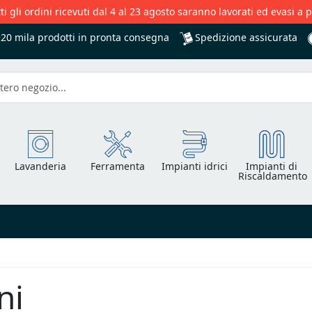
ti gli ordini ricevuti dal 4 al 23 agosto saranno lavorati ed evasi a 
Spedizione assicurata
+20 mila
prodotti in pronta consegna
Lavanderia
Ferramenta
Impianti idrici
Impianti di
Riscaldamento
ni