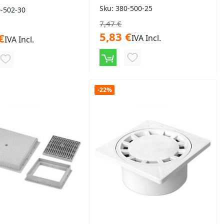
Sku: 380-500-25
0-502-30
7,47 €
5,83 €
€
IVA Incl.
IVA Incl.
AGGIUNGI
AGGIUNGI
ALLA
ALLA
LISTA
-22%
LISTA
DESIDERI
DESIDERI