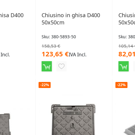
hisa D400
Chiusino in ghisa D400
Chiusi
50x50cm
50x50
Sku: 380-5893-50
Sku: 38
158,53 €
105,14 
123,65 €
82,01
 Incl.
IVA Incl.
NGI
AGGIUNGI
ALLA
-22%
-22%
LISTA
ERI
DESIDERI