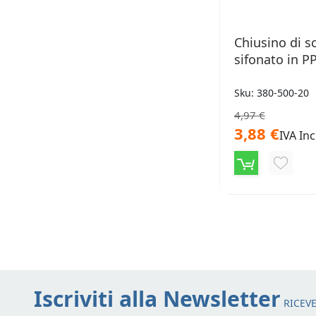
Chiusino di s
sifonato in 
Sku: 380-500-20
4,97 €
3,88 €
IVA Inc
AGGIU
ALLA
LISTA
DESID
Iscriviti alla Newsletter
RICEVE