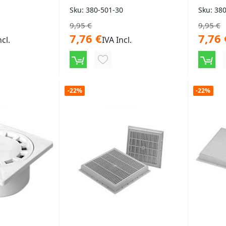
Sku: 380-501-30
Sku: 38
9,95 €
9,95 €
7,76 €
7,76 
ncl.
IVA Incl.
NGI
AGGIUNGI
ALLA
-22%
-22%
LISTA
ERI
DESIDERI