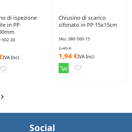
no di ispezione
Chiusino di scarico
ile in PP
sifonato in PP 15x15cm
200mm
Sku: 380-500-15
0-502-20
2,49 €
1,94 €
€
IVA Incl.
IVA Incl.
AGGIUNGI
AGGIUNGI
ALLA
ALLA
LISTA
LISTA
ggendo la pagina
DESIDERI
DESIDERI
Social