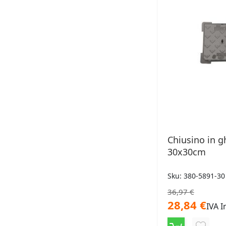
Chiusino in g
30x30cm
Sku: 380-5891-30
36,97 €
28,84 €
IVA I
AGGIU