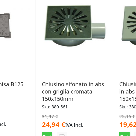
hisa B125
Chiusino sifonato in abs
Chiusi
con griglia cromata
in abs
150x150mm
150x
Sku: 380-561
Sku: 38
31,97 €
25,15 €
24,94 €
19,62
ncl.
IVA Incl.
NGI