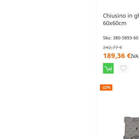
Chiusino in g
60x60cm
Sku: 380-5893-60
242,77 €
189,36 €
IVA
AGGIU
ALLA
-22%
LISTA
DESID