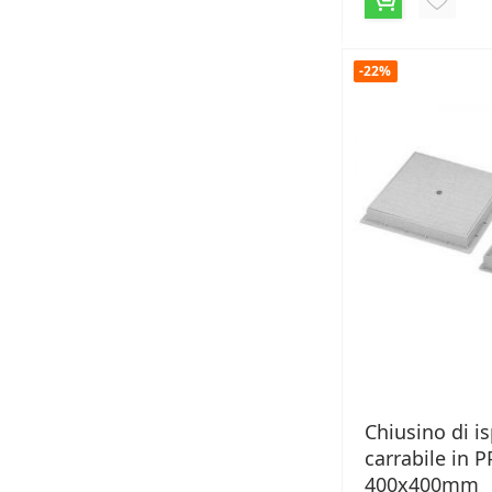
ALLA
LISTA
-22%
DESID
Chiusino di i
carrabile in P
400x400mm