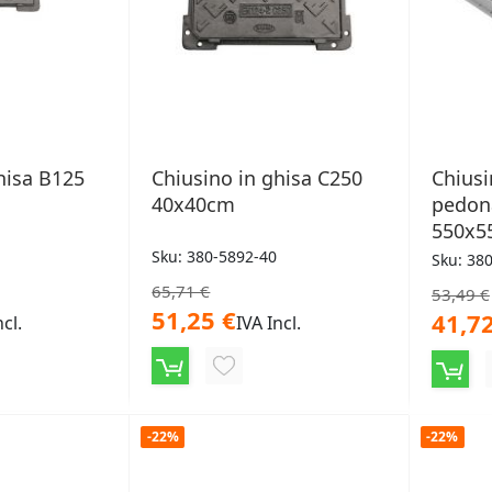
hisa B125
Chiusino in ghisa C250
Chiusi
40x40cm
pedon
550x
Sku: 380-5892-40
Sku: 38
65,71 €
53,49 €
51,25 €
41,72
ncl.
IVA Incl.
NGI
AGGIUNGI
ALLA
LISTA
-22%
-22%
ERI
DESIDERI