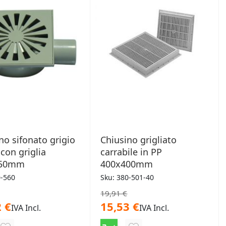
no sifonato grigio
Chiusino grigliato
 con griglia
carrabile in PP
150mm
400x400mm
0-560
Sku: 380-501-40
19,91 €
 €
15,53 €
IVA Incl.
IVA Incl.