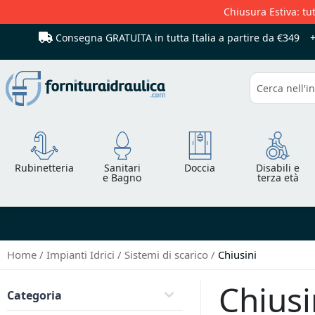
Chiusura Estiva: tut
Consegna GRATUITA in tutta Italia
a partire da €349
Cerca
Rubinetteria
Sanitari
Doccia
Disabili e
e Bagno
terza età
Home
Impianti Idrici
Sistemi di scarico
Chiusini
Chiusi
Categoria