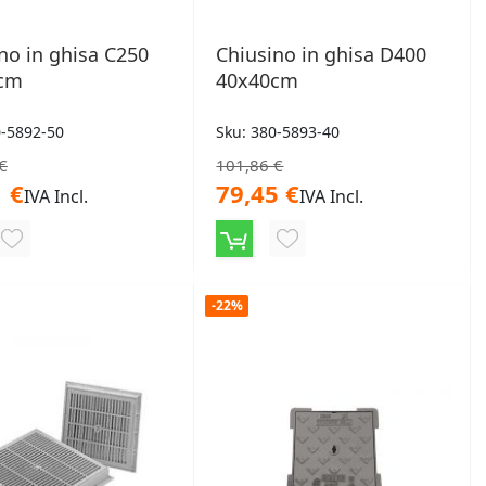
no in ghisa C250
Chiusino in ghisa D400
cm
40x40cm
0-5892-50
Sku: 380-5893-40
€
101,86 €
 €
79,45 €
IVA Incl.
IVA Incl.
AGGIUNGI
AGGIUNGI
ALLA
ALLA
-22%
LISTA
LISTA
DESIDERI
DESIDERI