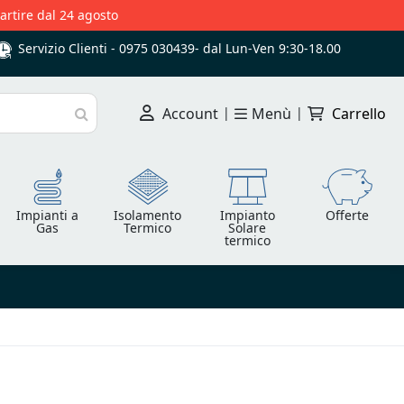
partire dal 24 agosto
Servizio Clienti -
0975 030439
-
dal Lun-Ven 9:30-18.00
Account
|
Menù
|
Carrello
Cerca
Impianti a
Isolamento
Impianto
Offerte
Gas
Termico
Solare
termico