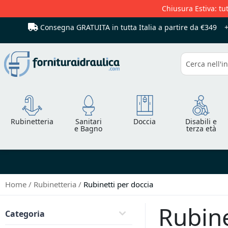
Chiusura Estiva: tut
Consegna GRATUITA in tutta Italia
a partire da €349
Cerca
Rubinetteria
Sanitari
Doccia
Disabili e
e Bagno
terza età
Home
Rubinetteria
Rubinetti per doccia
Rubine
Categoria