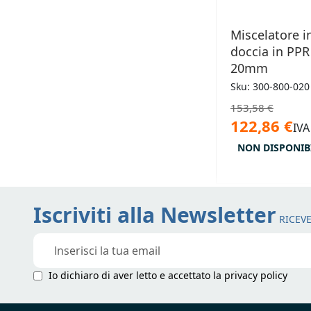
Miscelatore i
doccia in PPR
20mm
Sku: 300-800-020
153,58 €
122,86 €
IVA
NON DISPONIB
Iscriviti alla Newsletter
RICEVE
Iscriviti
alla
nostra
Io dichiaro di aver letto e accettato la
privacy policy
Newsletter: