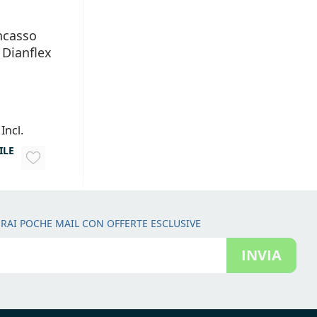
ncasso
 Dianflex
 Incl.
ILE
AGGIUNGI
ALLA
LISTA
RAI POCHE MAIL CON OFFERTE ESCLUSIVE
DESIDERI
INVIA