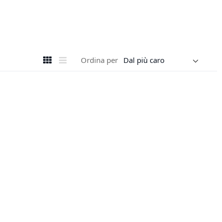
Mostra
Griglia
Lista
Ordina per
come