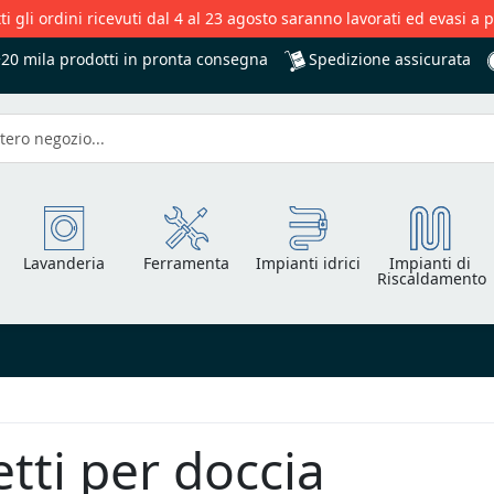
ti gli ordini ricevuti dal 4 al 23 agosto saranno lavorati ed evasi a 
Spedizione assicurata
+20 mila
prodotti in pronta consegna
Lavanderia
Ferramenta
Impianti idrici
Impianti di
Riscaldamento
tti per doccia