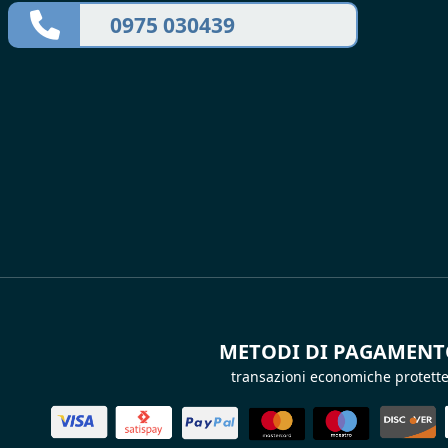
0975 030439
METODI DI PAGAMEN
transazioni economiche protett