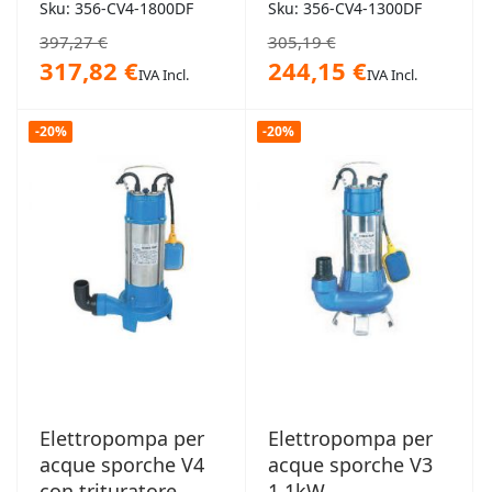
1,8kW
1,3kW
Sku: 356-CV4-1800DF
Sku: 356-CV4-1300DF
397,27 €
305,19 €
317,82 €
244,15 €
IVA Incl.
IVA Incl.
-20%
-20%
Elettropompa per
Elettropompa per
acque sporche V4
acque sporche V3
con trituratore
1,1kW