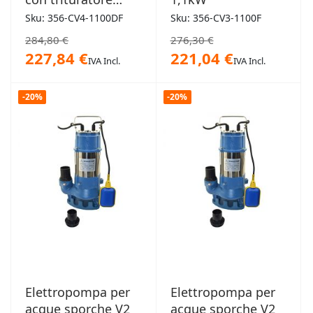
1,1kW
Sku: 356-CV4-1100DF
Sku: 356-CV3-1100F
284,80 €
276,30 €
227,84 €
221,04 €
IVA Incl.
IVA Incl.
-20%
-20%
Elettropompa per
Elettropompa per
acque sporche V2
acque sporche V2