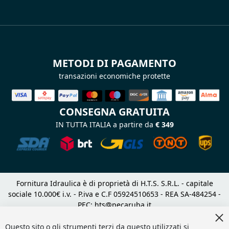
METODI DI PAGAMENTO
transazioni economiche protette
CONSEGNA GRATUITA
IN TUTTA ITALIA a partire da
€ 349
Fornitura Idraulica è di proprietà di H.T.S. S.R.L. - capitale
sociale 10.000€ i.v. - P.iva e C.F 05924510653 - REA SA-484254 -
PEC:
hts@pecaruba.it
Cl
Copyright 2024 © |
DF Solution | Web Agency Magento
|
Co
Questo sito o gli strumenti terzi da questo utilizzati si