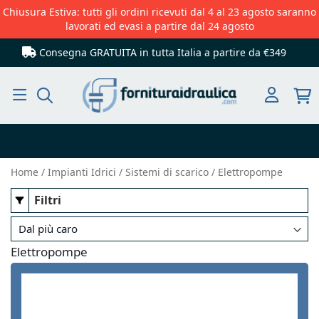
Chiusura Estiva: tutti gli ordini ricevuti dal 4 al 23 agosto saranno
lavorati ed evasi a partire dal 24 agosto
Consegna GRATUITA in tutta Italia
a partire da €349
Cerca
Home
Impianti Idrici
Sistemi di scarico
Elettropompe
Filtri
Elettropompe