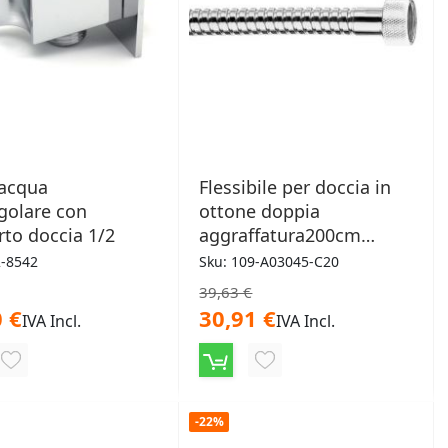
 acqua
Flessibile per doccia in
golare con
ottone doppia
to doccia 1/2
aggraffatura200cm
Cromo
2-8542
Sku: 109-A03045-C20
39,63 €
 €
30,91 €
IVA Incl.
IVA Incl.
AGGIUNGI
AGGIUNGI
ALLA
ALLA
-22%
LISTA
LISTA