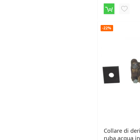
AGGIU
ALLA
-22%
LISTA
DESID
Collare di der
ruba acqua in