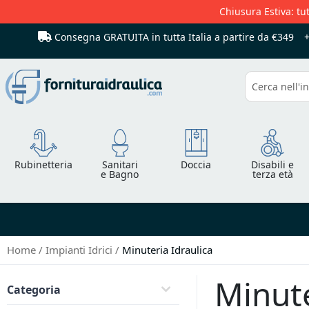
Chiusura Estiva: tut
Consegna GRATUITA in tutta Italia
a partire da €349
Cerca
Rubinetteria
Sanitari
Doccia
Disabili e
e Bagno
terza età
Home
Impianti Idrici
Minuteria Idraulica
Minute
Categoria