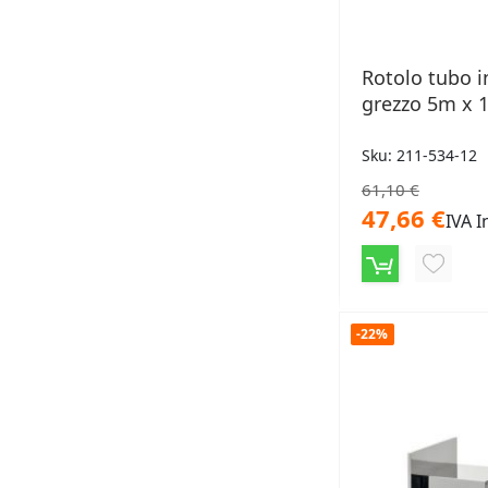
Rotolo tubo 
grezzo 5m x
Sku: 211-534-12
61,10 €
47,66 €
IVA I
AGGIU
ALLA
LISTA
-22%
DESID