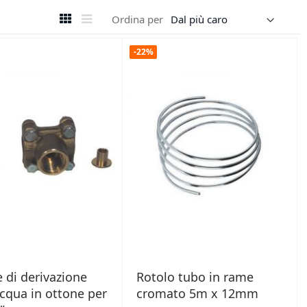
Mostra
Griglia
Lista
Ordina per
come
-22%
e di derivazione
Rotolo tubo in rame
cqua in ottone per
cromato 5m x 12mm