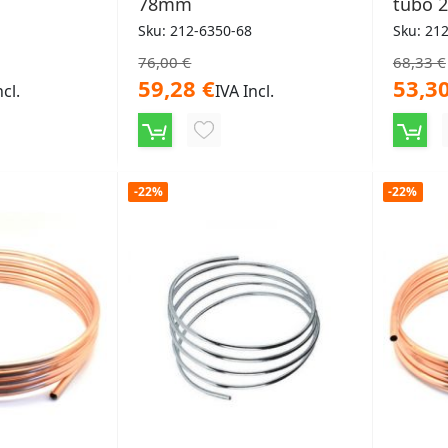
78mm
tubo 2
Sku: 212-6350-68
Sku: 21
76,00 €
68,33 €
59,28 €
53,30
ncl.
IVA Incl.
NGI
AGGIUNGI
ALLA
-22%
-22%
LISTA
ERI
DESIDERI