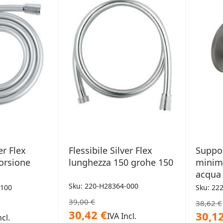
DESIDERI
ERI
er Flex
Flessibile Silver Flex
Suppor
torsione
lunghezza 150 grohe 150
minim
acqua
Sku: 220-H28364-000
-100
Sku: 22
39,00 €
38,62 €
30,42 €
30,12
IVA Incl.
ncl.