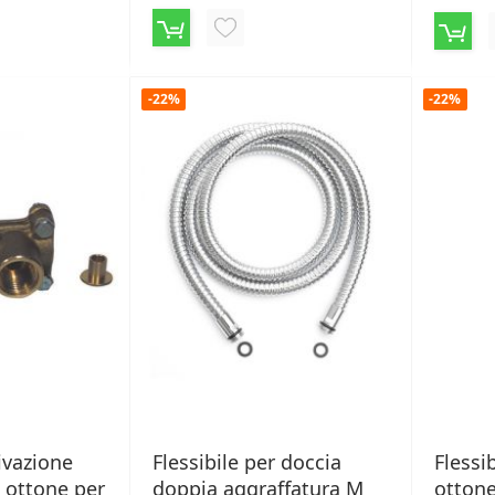
AGGIUNGI
NGI
ALLA
LISTA
-22%
-22%
DESIDERI
ERI
ivazione
Flessibile per doccia
Flessi
 ottone per
doppia aggraffatura M
otton