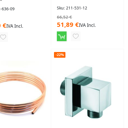
"
Sku: 211-531-12
2-636-09
66,52 €
51,89 €
 €
IVA Incl.
IVA Incl.
AGGIUNGI
AGGIUNGI
ALLA
ALLA
LISTA
-22%
LISTA
DESIDERI
DESIDERI