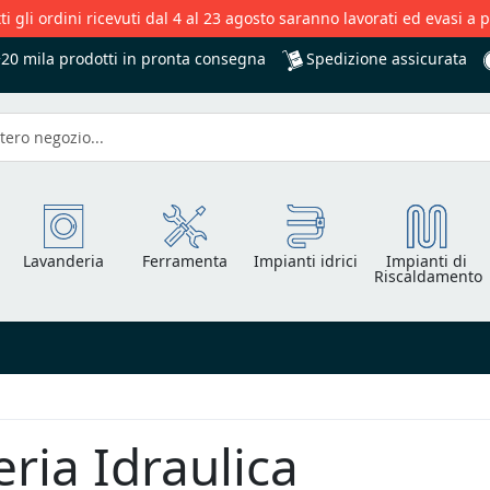
ti gli ordini ricevuti dal 4 al 23 agosto saranno lavorati ed evasi a 
Spedizione assicurata
+20 mila
prodotti in pronta consegna
Lavanderia
Ferramenta
Impianti idrici
Impianti di
Riscaldamento
ria Idraulica