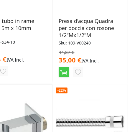
 tubo in rame
Presa d'acqua Quadra
o 5m x 10mm
per doccia con rosone
1/2"Mx1/2"M
1-534-10
Sku: 109-V00240
44,87 €
 €
35,00 €
IVA Incl.
IVA Incl.
AGGIUNGI
AGGIUNGI
ALLA
ALLA
LISTA
-22%
LISTA
DESIDERI
DESIDERI