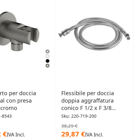
DESIDERI
DESIDERI
to per doccia
Flessibile per doccia
al con presa
doppia aggraffatura
 cromo
conico F 1/2 x F 3/8
200cm
2-8543
Sku: 220-719-200
38,29 €
 €
29,87 €
IVA Incl.
IVA Incl.