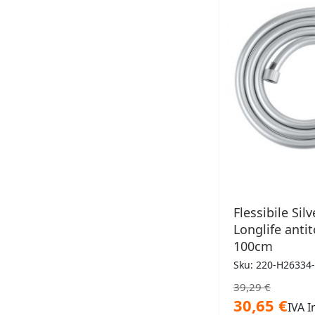
DESID
Flessibile Silv
Longlife anti
100cm
Sku: 220-H26334
39,29 €
30,65 €
IVA I