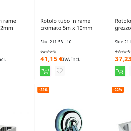
in rame
Rotolo tubo in rame
Rotolo
 12mm
cromato 5m x 10mm
grezz
Sku: 211-531-10
Sku: 21
52,76 €
47,73 €
41,15 €
37,23
ncl.
IVA Incl.
NGI
AGGIUNGI
ALLA
LISTA
-22%
-22%
ERI
DESIDERI