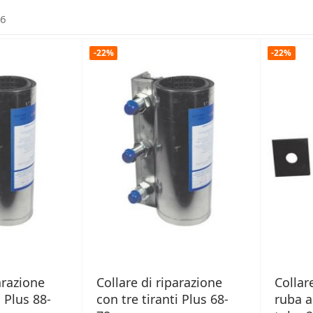
6
-22%
-22%
arazione
Collare di riparazione
Collar
i Plus 88-
con tre tiranti Plus 68-
ruba a