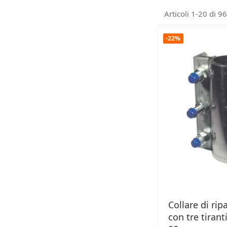
Articoli
1
-
20
di
96
-22%
Collare di rip
con tre tirant