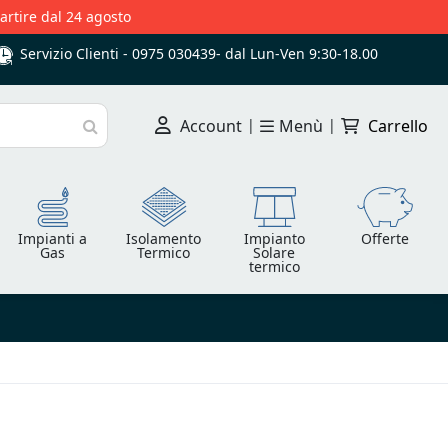
partire dal 24 agosto
Servizio Clienti -
0975 030439
-
dal Lun-Ven 9:30-18.00
Account
|
Menù
|
Carrello
Cerca
Impianti a
Isolamento
Impianto
Offerte
Gas
Termico
Solare
termico