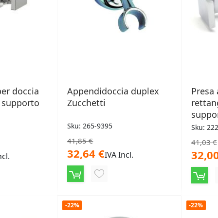
er doccia
Appendidoccia duplex
Presa
n supporto
Zucchetti
rettan
suppor
Sku: 265-9395
Sku: 22
41,85 €
41,03 €
32,64 €
32,00
IVA Incl.
ncl.
AGGIUNGI
NGI
ALLA
LISTA
-22%
-22%