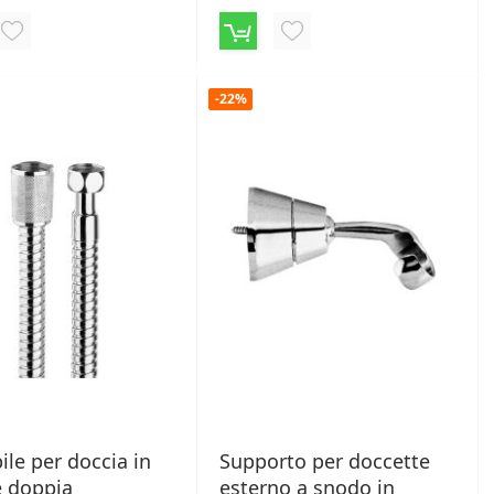
AGGIUNGI
AGGIUNGI
ALLA
ALLA
-22%
LISTA
LISTA
DESIDERI
DESIDERI
bile per doccia in
Supporto per doccette
e doppia
esterno a snodo in