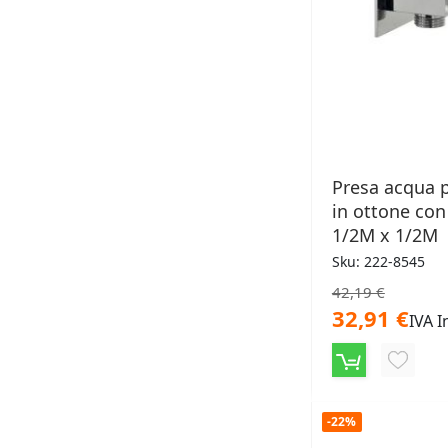
Presa acqua p
in ottone co
1/2M x 1/2M
Sku: 222-8545
42,19 €
32,91 €
IVA I
AGGIU
ALLA
-22%
LISTA