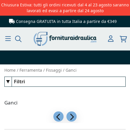
Chiusura Estiva: tutti gli ordini ricevuti dal 4 al 23 agosto saranno
lavorati ed evasi a partire dal 24 agosto
Consegna GRATUITA in tutta Italia
a partire da €349
Cerca
Home
Ferramenta
Fissaggi
Ganci
Filtri
Ganci