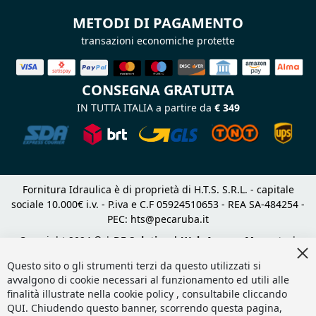
METODI DI PAGAMENTO
transazioni economiche protette
CONSEGNA GRATUITA
IN TUTTA ITALIA a partire da
€ 349
Fornitura Idraulica è di proprietà di H.T.S. S.R.L. - capitale
sociale 10.000€ i.v. - P.iva e C.F 05924510653 - REA SA-484254 -
PEC:
hts@pecaruba.it
Copyright 2024 © |
DF Solution | Web Agency Magento
|
Cl
Slashto Web Design
Co
Questo sito o gli strumenti terzi da questo utilizzati si
Ba
avvalgono di cookie necessari al funzionamento ed utili alle
finalità illustrate nella cookie policy , consultabile cliccando
QUI
. Chiudendo questo banner, scorrendo questa pagina,