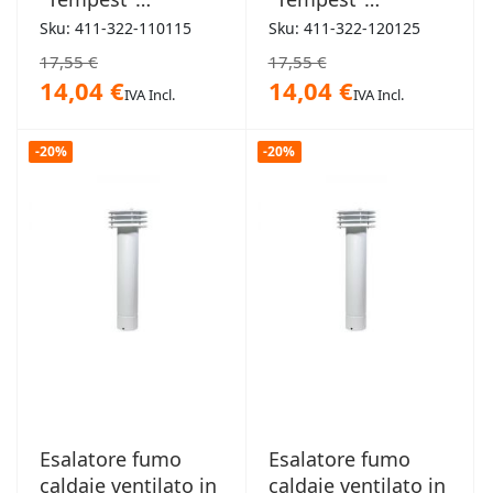
regolabile 110-
regolabile 120-
Sku: 411-322-110115
Sku: 411-322-120125
115mm
125mm
17,55 €
17,55 €
14,04 €
14,04 €
IVA Incl.
IVA Incl.
-20%
-20%
Esalatore fumo
Esalatore fumo
caldaie ventilato in
caldaie ventilato in