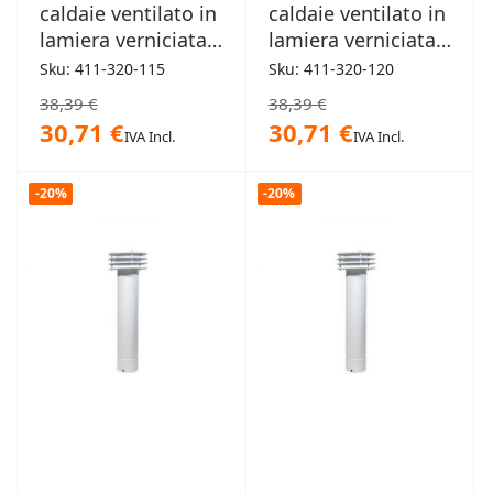
caldaie ventilato in
caldaie ventilato in
lamiera verniciata
lamiera verniciata
bianca 115mm
bianca 120mm
Sku: 411-320-115
Sku: 411-320-120
38,39 €
38,39 €
30,71 €
30,71 €
IVA Incl.
IVA Incl.
-20%
-20%