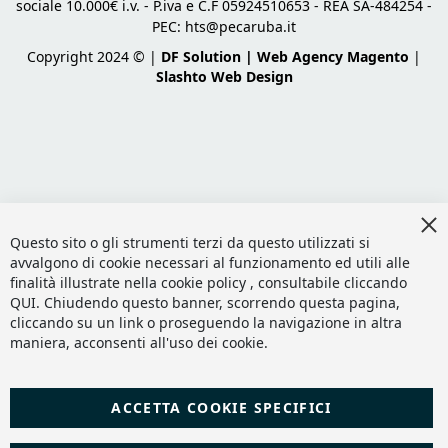
sociale 10.000€ i.v. - P.iva e C.F 05924510653 - REA SA-484254 -
PEC:
hts@pecaruba.it
Copyright 2024 © |
DF Solution | Web Agency Magento
|
Slashto Web Design
Cl
Co
Questo sito o gli strumenti terzi da questo utilizzati si
Ba
avvalgono di cookie necessari al funzionamento ed utili alle
finalità illustrate nella cookie policy , consultabile cliccando
QUI
. Chiudendo questo banner, scorrendo questa pagina,
cliccando su un link o proseguendo la navigazione in altra
maniera, acconsenti all'uso dei cookie.
ACCETTA COOKIE SPECIFICI