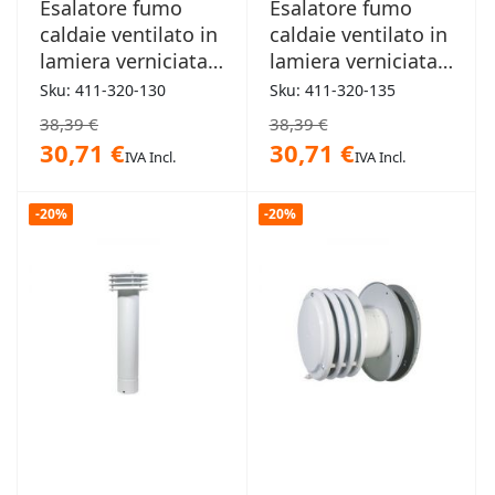
Esalatore fumo
Esalatore fumo
caldaie ventilato in
caldaie ventilato in
lamiera verniciata
lamiera verniciata
bianca 130mm
bianca 135mm
Sku: 411-320-130
Sku: 411-320-135
38,39 €
38,39 €
30,71 €
30,71 €
IVA Incl.
IVA Incl.
-20%
-20%