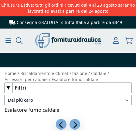
Chiusura Estiva: tutti gli ordini ricevuti dal 4 al 23 agosto saranno
lavorati ed evasi a partire dal 24 agosto
Consegna GRATUITA in tutta Italia
a partire da €349
Cerca
Home
Riscaldamento e Climatizzazione
Caldaie
Accessori per caldaie
Esalatore fumo caldaie
Filtri
Esalatore fumo caldaie