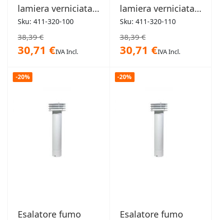
lamiera verniciata
lamiera verniciata
bianca 100mm
bianca 110mm
Sku: 411-320-100
Sku: 411-320-110
38,39 €
38,39 €
30,71 €
30,71 €
IVA Incl.
IVA Incl.
-20%
-20%
Esalatore fumo
Esalatore fumo