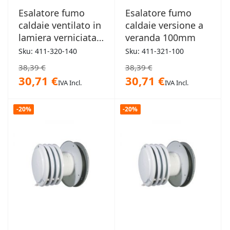
Esalatore fumo
Esalatore fumo
caldaie ventilato in
caldaie versione a
lamiera verniciata
veranda 100mm
bianca 140mm
Sku: 411-320-140
Sku: 411-321-100
38,39 €
38,39 €
30,71 €
30,71 €
IVA Incl.
IVA Incl.
-20%
-20%