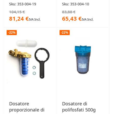
Sku: 353-004-19
Sku: 353-004-10
104,15 €
83,88 €
81,24 €
65,43 €
IVA Incl.
IVA Incl.
-22%
-22%
Dosatore
Dosatore di
proporzionale di
polifosfati 500g