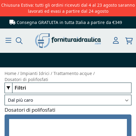
Chiusura Estiva: tutti gli ordini ricevuti dal 4 al 23 agosto saranno
lavorati ed evasi a partire dal 24 agosto
Consegna GRATUITA in tutta Italia
a partire da €349
Cerca
Home
Impianti Idrici
Trattamento acque
Dosatori di polifosfati
Filtri
Dosatori di polifosfati