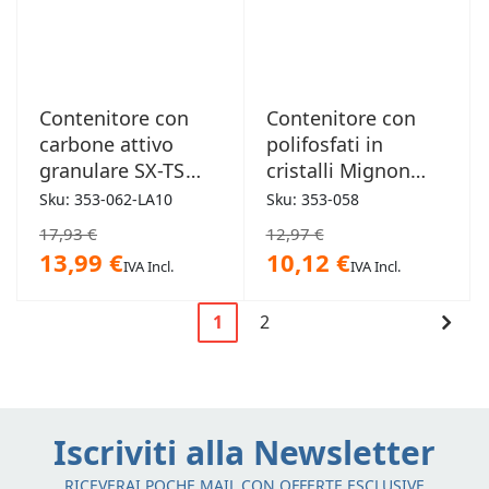
Contenitore con
Contenitore con
carbone attivo
polifosfati in
granulare SX-TS
cristalli Mignon
Senior
5"M
Sku: 353-062-LA10
Sku: 353-058
17,93 €
12,97 €
13,99 €
10,12 €
IVA Incl.
IVA Incl.
Pagina
Cont
1
2
Attualmente
Pagina
Pagi
stai
leggendo
la
Iscriviti alla Newsletter
pagina
RICEVERAI POCHE MAIL CON OFFERTE ESCLUSIVE