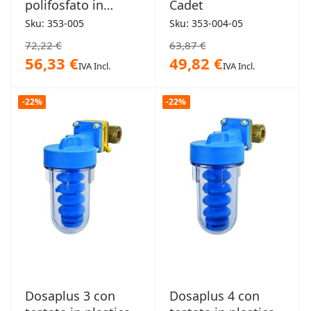
polifosfato in
Cadet
polvere (salva
Sku: 353-005
Sku: 353-004-05
caldaie) 1/2 80g
72,22 €
63,87 €
56,33 €
49,82 €
IVA Incl.
IVA Incl.
-22%
-22%
Dosaplus 3 con
Dosaplus 4 con