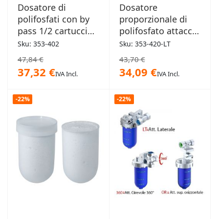
Dosatore di
Dosatore
polifosfati con by
proporzionale di
pass 1/2 cartuccia
polifosfato attacco
attacchi 1/2"
laterale FF 1/2"
Sku: 353-402
Sku: 353-420-LT
47,84 €
43,70 €
37,32 €
34,09 €
IVA Incl.
IVA Incl.
-22%
-22%