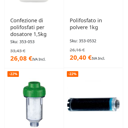
Confezione di
Polifosfato in
polifosfati per
polvere 1kg
dosatore 1,5kg
Sku: 353-0532
Sku: 353-053
26,16 €
33,43 €
20,40 €
26,08 €
IVA Incl.
IVA Incl.
-22%
-22%