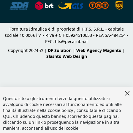
Fornitura Idraulica è di proprietà di H.T.S. S.R.L. - capitale
sociale 10.000€ i.v. - P.iva e C.F 05924510653 - REA SA-484254 -
PEC:
hts@pecaruba.it
Copyright 2024 © |
DF Solution | Web Agency Magento
|
Slashto Web Design
Cl
Co
Questo sito o gli strumenti terzi da questo utilizzati si
Ba
avvalgono di cookie necessari al funzionamento ed utili alle
finalità illustrate nella cookie policy , consultabile cliccando
QUI
. Chiudendo questo banner, scorrendo questa pagina,
cliccando su un link o proseguendo la navigazione in altra
maniera, acconsenti all'uso dei cookie.