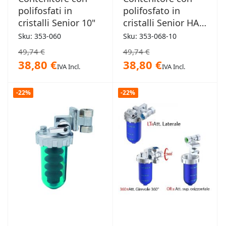
polifosfati in
polifosfato in
cristalli Senior 10"
cristalli Senior HA
10 BX TS
Sku: 353-060
Sku: 353-068-10
49,74 €
49,74 €
38,80 €
38,80 €
IVA Incl.
IVA Incl.
-22%
-22%