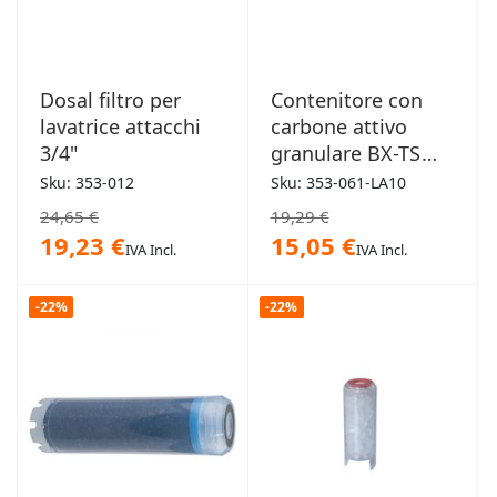
Dosal filtro per
Contenitore con
lavatrice attacchi
carbone attivo
3/4"
granulare BX-TS
Senior
Sku: 353-012
Sku: 353-061-LA10
24,65 €
19,29 €
19,23 €
15,05 €
IVA Incl.
IVA Incl.
-22%
-22%