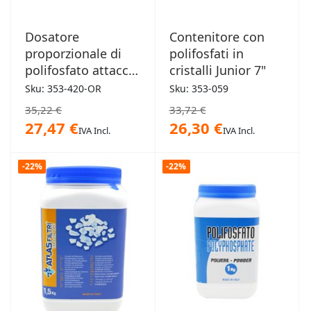
Dosatore
Contenitore con
proporzionale di
polifosfati in
polifosfato attacco
cristalli Junior 7"
superiore
Sku: 353-420-OR
Sku: 353-059
orizzontale FF 1/2"
35,22 €
33,72 €
27,47 €
26,30 €
IVA Incl.
IVA Incl.
-22%
-22%