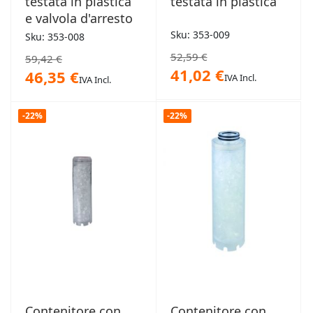
testata in plastica
testata in plastica
e valvola d'arresto
Sku: 353-009
Sku: 353-008
52,59 €
59,42 €
41,02 €
46,35 €
IVA Incl.
IVA Incl.
-22%
-22%
Contenitore con
Contenitore con