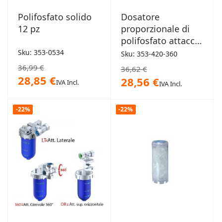
Polifosfato solido
Dosatore
12 pz
proporzionale di
polifosfato attacco
girevole 360° FF
Sku: 353-0534
Sku: 353-420-360
1/2"
36,99 €
36,62 €
28,85 €
28,56 €
IVA Incl.
IVA Incl.
-22%
-22%