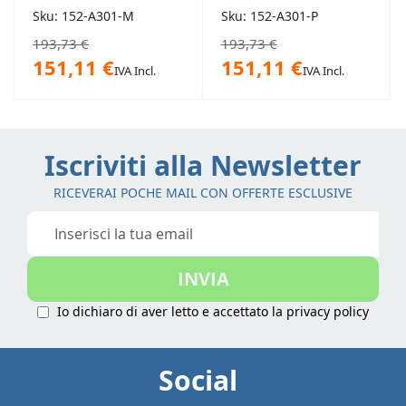
completo di
pavimento
Sku: 152-A301-M
Sku: 152-A301-P
erogatore
completo di
193,73 €
193,73 €
erogatore
151,11 €
151,11 €
IVA Incl.
IVA Incl.
Iscriviti alla Newsletter
RICEVERAI POCHE MAIL CON OFFERTE ESCLUSIVE
Iscriviti
alla
nostra
INVIA
Newsletter:
Io dichiaro di aver letto e accettato la
privacy policy
Social