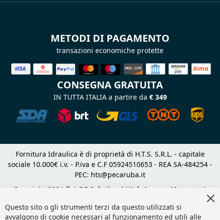
METODI DI PAGAMENTO
transazioni economiche protette
CONSEGNA GRATUITA
IN TUTTA ITALIA a partire da
€ 349
Fornitura Idraulica è di proprietà di H.T.S. S.R.L. - capitale
sociale 10.000€ i.v. - P.iva e C.F 05924510653 - REA SA-484254 -
PEC:
hts@pecaruba.it
Copyright 2024 © |
DF Solution | Web Agency Magento
|
Cl
Slashto Web Design
Co
Questo sito o gli strumenti terzi da questo utilizzati si
Ba
avvalgono di cookie necessari al funzionamento ed utili alle