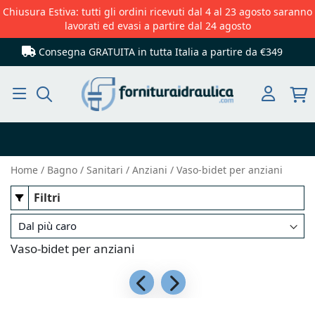
Chiusura Estiva: tutti gli ordini ricevuti dal 4 al 23 agosto saranno
lavorati ed evasi a partire dal 24 agosto
Consegna GRATUITA in tutta Italia
a partire da €349
Cerca
Home
Bagno
Sanitari
Anziani
Vaso-bidet per anziani
Filtri
Vaso-bidet per anziani