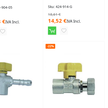
Sku: 424-914-G
4-904-05
18,61 €
14,52 €
 €
IVA Incl.
IVA Incl.
AGGIUNGI
AGGIUNGI
ALLA
ALLA
LISTA
-22%
LISTA
DESIDERI
DESIDERI