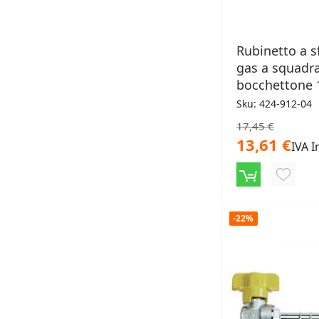
Rubinetto a s
gas a squadra
bocchettone 1
Sku: 424-912-04
17,45 €
13,61 €
IVA I
AGGIU
ALLA
-22%
LISTA
DESID