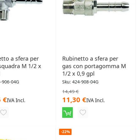
tto a sfera per
Rubinetto a sfera per
squadra M 1/2 x
gas con portagomma M
l
1/2 x 0,9 gpl
4-906-04G
Sku: 424-908-04G
14,49 €
 €
11,30 €
IVA Incl.
IVA Incl.
AGGIUNGI
AGGIUNGI
ALLA
ALLA
-22%
LISTA
LISTA