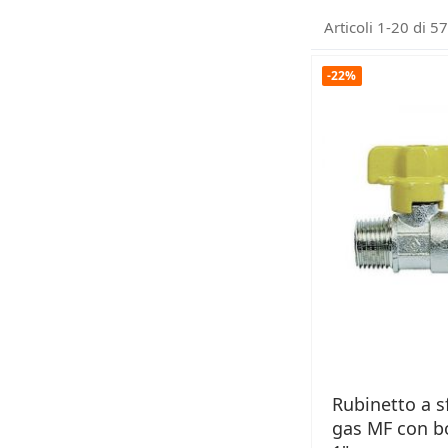
Articoli
1
-
20
di
57
-22%
Rubinetto a s
gas MF con b