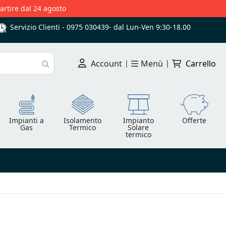
partire dal 24 agosto
Servizio Clienti -
0975 030439
-
dal Lun-Ven 9:30-18.00
Account
|
Menù
|
Carrello
Cerca
Impianti a
Isolamento
Impianto
Offerte
Gas
Termico
Solare
termico