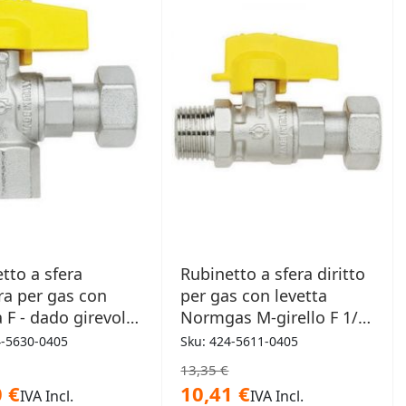
DESIDERI
DESIDERI
tto a sfera
Rubinetto a sfera diritto
a per gas con
per gas con levetta
a F - dado girevole
Normgas M-girello F 1/2"
x 3/4"
x 3/4"
4-5630-0405
Sku: 424-5611-0405
13,35 €
 €
10,41 €
IVA Incl.
IVA Incl.