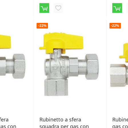
NGI
AGGIUNGI
ALLA
-22%
-22%
LISTA
ERI
DESIDERI
fera
Rubinetto a sfera
Rubine
gas con
squadra per gas con
gas c