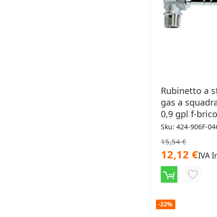
Rubinetto a s
gas a squadra
0,9 gpl f-bric
Sku: 424-906F-04
15,54 €
12,12 €
IVA I
AGGIU
ALLA
-22%
LISTA