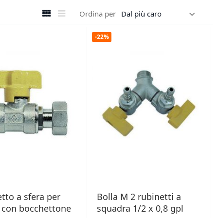
Mostra
Griglia
Lista
Ordina per
come
-22%
tto a sfera per
Bolla M 2 rubinetti a
 con bocchettone
squadra 1/2 x 0,8 gpl