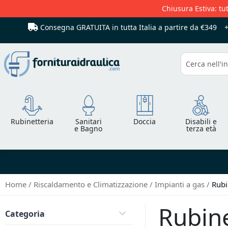
Chiusura Estiva: tut
Consegna GRATUITA in tutta Italia
a partire da €349
Cerca
Rubinetteria
Sanitari
Doccia
Disabili e
e Bagno
terza età
Home
Riscaldamento e Climatizzazione
Impianti a gas
Rubi
Rubine
Categoria