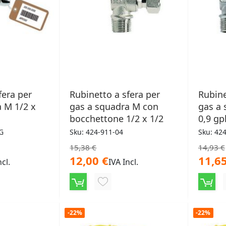
fera per
Rubinetto a sfera per
Rubine
 M 1/2 x
gas a squadra M con
gas a 
o
bocchettone 1/2 x 1/2
0,9 gp
G
Sku: 424-911-04
Sku: 42
15,38 €
14,93 €
12,00 €
11,65
ncl.
IVA Incl.
NGI
AGGIUNGI
ALLA
-22%
-22%
LISTA