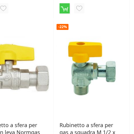
AGGIUNGI
AGGIUNGI
ALLA
ALLA
-22%
LISTA
LISTA
DESIDERI
DESIDERI
tto a sfera per
Rubinetto a sfera per
on leva Normgas
gas a squadra M 1/2 x