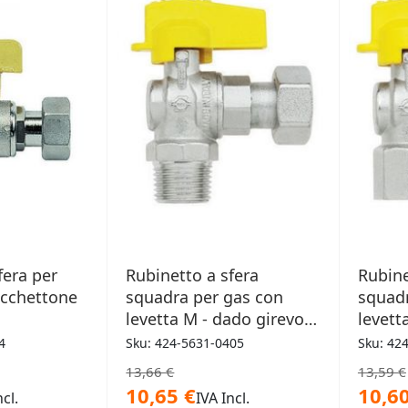
ERI
DESIDERI
fera per
Rubinetto a sfera
Rubine
occhettone
squadra per gas con
squadr
levetta M - dado girevole
levett
F 1/2" x 3/4"
F 1/2" 
4
Sku: 424-5631-0405
Sku: 42
13,66 €
13,59 €
10,65 €
10,60
ncl.
IVA Incl.