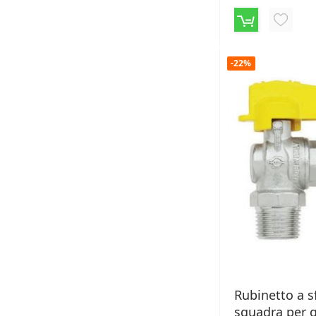
AGGIU
ALLA
-22%
LISTA
DESID
Rubinetto a s
squadra per 