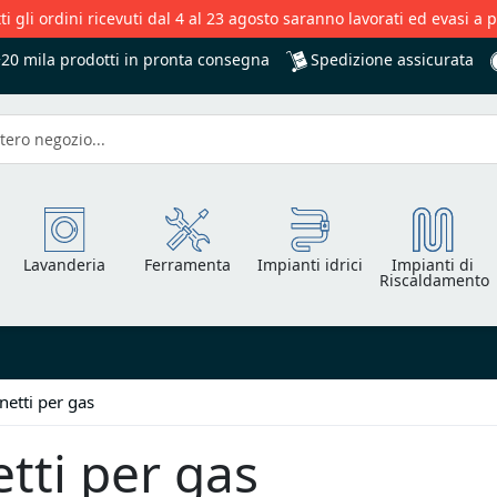
ti gli ordini ricevuti dal 4 al 23 agosto saranno lavorati ed evasi a 
Spedizione assicurata
+20 mila
prodotti in pronta consegna
Lavanderia
Ferramenta
Impianti idrici
Impianti di
Riscaldamento
netti per gas
tti per gas