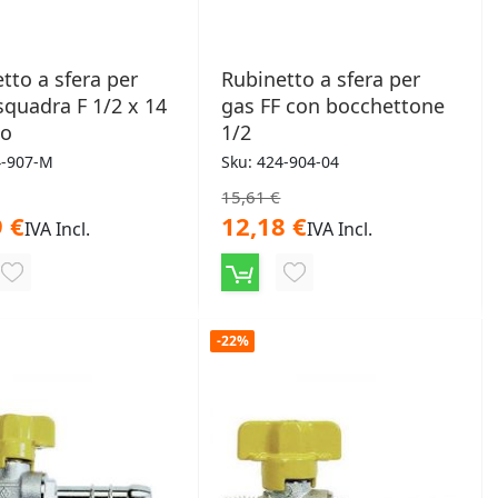
tto a sfera per
Rubinetto a sfera per
squadra F 1/2 x 14
gas FF con bocchettone
o
1/2
4-907-M
Sku: 424-904-04
15,61 €
 €
12,18 €
IVA Incl.
IVA Incl.
AGGIUNGI
AGGIUNGI
ALLA
ALLA
-22%
LISTA
LISTA
DESIDERI
DESIDERI