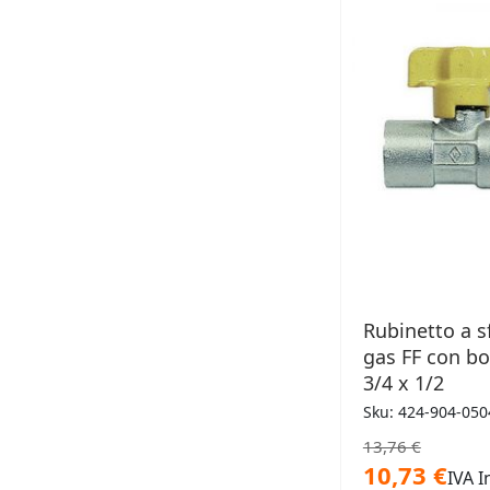
DESID
Rubinetto a s
gas FF con b
3/4 x 1/2
Sku: 424-904-050
13,76 €
10,73 €
IVA I