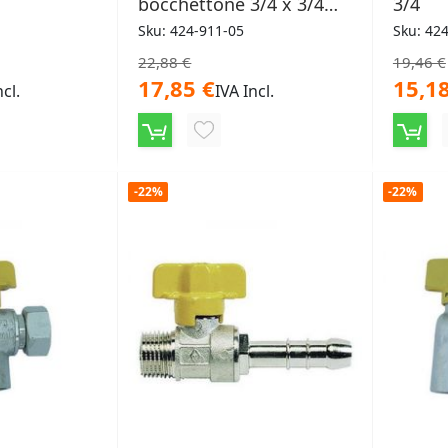
bocchettone 3/4 x 3/4
3/4
linea pesante
Sku: 424-911-05
Sku: 42
22,88 €
19,46 €
17,85 €
15,18
ncl.
IVA Incl.
NGI
AGGIUNGI
ALLA
-22%
-22%
LISTA
ERI
DESIDERI