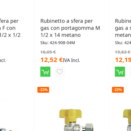
fera per
Rubinetto a sfera per
Rubine
 F con
gas con portagomma M
gas a 
/2 x 1/2
1/2 x 14 metano
metan
Sku: 424-908-04M
Sku: 42
16,05 €
15,63 €
12,52 €
12,19
ncl.
IVA Incl.
NGI
AGGIUNGI
ALLA
-22%
-22%
LISTA
ERI
DESIDERI