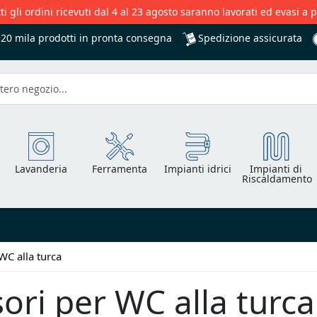
ti gli ordini ricevuti dal 4 al 23 agosto saranno lavorati ed evasi a 
Spedizione assicurata
+20 mila
prodotti in pronta consegna
Lavanderia
Ferramenta
Impianti idrici
Impianti di
Riscaldamento
WC alla turca
ori per WC alla turca