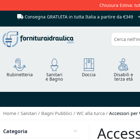
Chiusura Estiva: tut
Consegna GRATUITA in tutta Italia
a partire da €349
Cerca
Rubinetteria
Sanitari
Doccia
Disabili e
e Bagno
terza età
Home
Sanitari
Bagni Pubblici
WC alla turca
Accessori per 
Access
Categoria