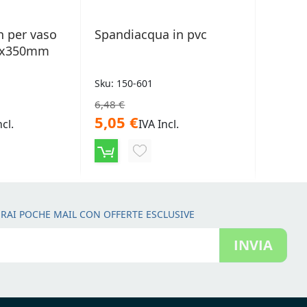
n per vaso
Spandiacqua in pvc
00x350mm
Sku: 150-601
6,48 €
5,05 €
ncl.
IVA Incl.
NGI
AGGIUNGI
ALLA
LISTA
RAI POCHE MAIL CON OFFERTE ESCLUSIVE
ERI
DESIDERI
INVIA