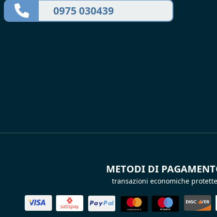
0975 030439
METODI DI PAGAMEN
transazioni economiche protett