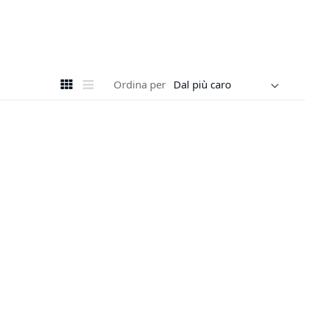
Mostra
Griglia
Lista
Ordina per
come