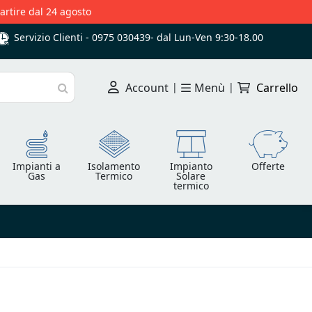
partire dal 24 agosto
Servizio Clienti -
0975 030439
-
dal Lun-Ven 9:30-18.00
Account
|
Menù
|
Carrello
Cerca
Impianti a
Isolamento
Impianto
Offerte
Gas
Termico
Solare
termico