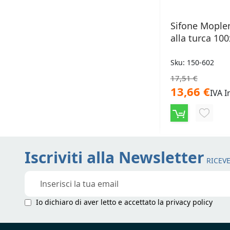
Sifone Mople
alla turca 1
Sku: 150-602
17,51 €
13,66 €
IVA I
AGGIU
ALLA
LISTA
Iscriviti alla Newsletter
RICEVE
DESID
Iscriviti
alla
nostra
Io dichiaro di aver letto e accettato la
privacy policy
Newsletter: