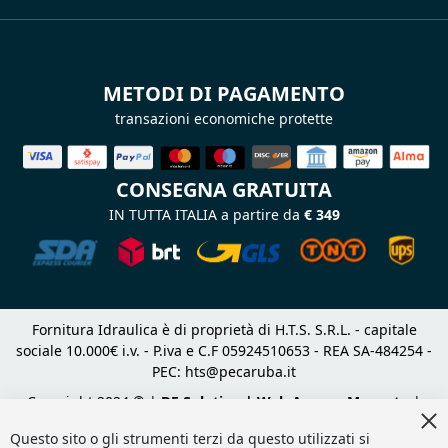
METODI DI PAGAMENTO
transazioni economiche protette
CONSEGNA GRATUITA
IN TUTTA ITALIA a partire da
€ 349
Fornitura Idraulica è di proprietà di H.T.S. S.R.L. - capitale
sociale 10.000€ i.v. - P.iva e C.F 05924510653 - REA SA-484254 -
PEC:
hts@pecaruba.it
Copyright 2024 © |
DF Solution | Web Agency Magento
|
Cl
Slashto Web Design
Co
Questo sito o gli strumenti terzi da questo utilizzati si
Ba