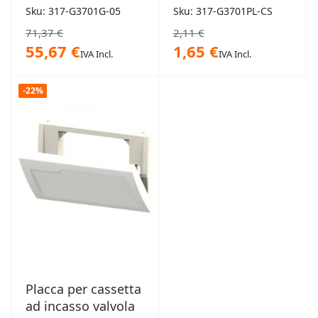
cromo/satinata
Sku: 317-G3701G-05
Sku: 317-G3701PL-CS
71,37 €
2,11 €
55,67 €
1,65 €
IVA Incl.
IVA Incl.
-22%
Placca per cassetta
ad incasso valvola