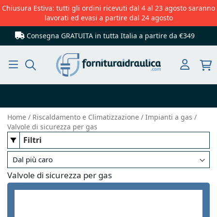
Chiusura Estiva: tutti gli ordini ricevuti dal 4 al 23 agosto saranno
lavorati ed evasi a partire dal 24 agosto
Consegna GRATUITA in tutta Italia
a partire da €349
Cerca
Home
Riscaldamento e Climatizzazione
Impianti a gas
Valvole di sicurezza per gas
Filtri
Valvole di sicurezza per gas