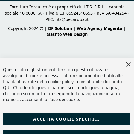
Fornitura Idraulica è di proprietà di H.T.S. S.R.L. - capitale
sociale 10.000€ i.v. - P.iva e C.F 05924510653 - REA SA-484254 -
PEC:
hts@pecaruba.it
Copyright 2024 © |
DF Solution | Web Agency Magento
|
Slashto Web Design
Cl
Co
Questo sito o gli strumenti terzi da questo utilizzati si
Ba
avvalgono di cookie necessari al funzionamento ed utili alle
finalità illustrate nella cookie policy , consultabile cliccando
QUI
. Chiudendo questo banner, scorrendo questa pagina,
cliccando su un link o proseguendo la navigazione in altra
maniera, acconsenti all'uso dei cookie.
ACCETTA COOKIE SPECIFICI