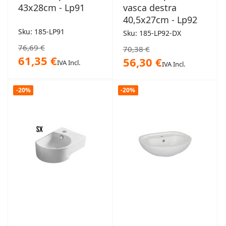
43x28cm - Lp91
vasca destra
40,5x27cm - Lp92
Sku: 185-LP91
Sku: 185-LP92-DX
76,69 €
70,38 €
61,35 €
56,30 €
IVA Incl.
IVA Incl.
-20%
-20%