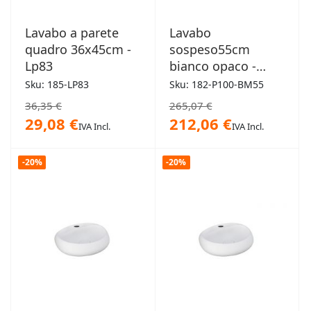
Lavabo a parete
Lavabo
quadro 36x45cm -
sospeso55cm
Lp83
bianco opaco -
Cloud
Sku: 185-LP83
Sku: 182-P100-BM55
36,35 €
265,07 €
29,08 €
212,06 €
IVA Incl.
IVA Incl.
-20%
-20%