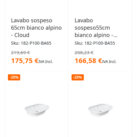
Lavabo sospeso
Lavabo
65cm bianco alpino
sospeso55cm
- Cloud
bianco alpino -
Cloud
Sku: 182-P100-BA65
Sku: 182-P100-BA55
219,69 €
208,23 €
175,75 €
166,58 €
IVA Incl.
IVA Incl.
-20%
-20%