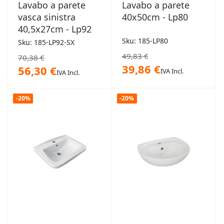
Lavabo a parete
Lavabo a parete
vasca sinistra
40x50cm - Lp80
40,5x27cm - Lp92
Sku: 185-LP80
Sku: 185-LP92-SX
49,83 €
70,38 €
39,86 €
56,30 €
IVA Incl.
IVA Incl.
-20%
-20%