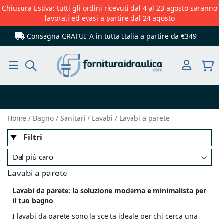
Chiusura Estiva: tutti gli ordini ricevuti dal 4 al 23 agosto saranno
lavorati ed evasi a partire dal 24 agosto
Consegna GRATUITA in tutta Italia
a partire da €349
Cerca
Home
Bagno
Sanitari
Lavabi
Lavabi a parete
Filtri
Lavabi a parete
Lavabi da parete: la soluzione moderna e minimalista per
il tuo bagno
I lavabi da parete sono la scelta ideale per chi cerca una