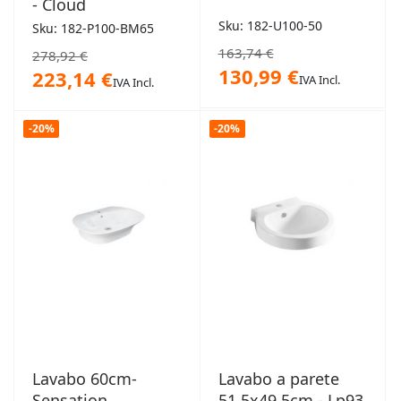
- Cloud
Sku: 182-U100-50
Sku: 182-P100-BM65
163,74 €
278,92 €
130,99 €
223,14 €
IVA Incl.
IVA Incl.
-20%
-20%
Lavabo 60cm-
Lavabo a parete
Sensation
51,5x49,5cm - Lp93