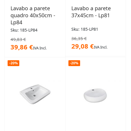
Lavabo a parete
Lavabo a parete
quadro 40x50cm -
37x45cm - Lp81
Lp84
Sku: 185-LP81
Sku: 185-LP84
36,35 €
49,83 €
29,08 €
39,86 €
IVA Incl.
IVA Incl.
-20%
-20%