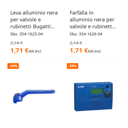
Leva alluminio nera
Farfalla in
per valvole e
alluminio nera per
rubinetti Bugatti
valvole e rubinetti
1/2"
Bugatti 1/2"
Sku: 354-1625-04
Sku: 354-1626-04
2,14 €
2,14 €
1,71 €
1,71 €
IVA Incl.
IVA Incl.
-20%
-20%