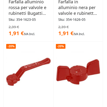
Farfalla alluminio
Farfalla in
rossa per valvole e
alluminio nera per
rubinetti Bugatti
valvole e rubinetti
3/4"
Bugatti 3/4"
Sku: 354-1623-05
Sku: 354-1626-05
2,39 €
2,39 €
1,91 €
1,91 €
IVA Incl.
IVA Incl.
-20%
-20%