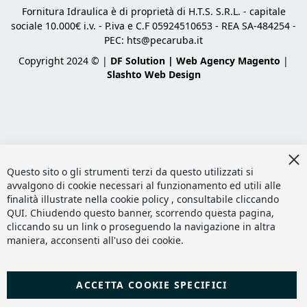
Fornitura Idraulica è di proprietà di H.T.S. S.R.L. - capitale
sociale 10.000€ i.v. - P.iva e C.F 05924510653 - REA SA-484254 -
PEC:
hts@pecaruba.it
Copyright 2024 © |
DF Solution | Web Agency Magento
|
Slashto Web Design
Cl
Co
Questo sito o gli strumenti terzi da questo utilizzati si
Ba
avvalgono di cookie necessari al funzionamento ed utili alle
finalità illustrate nella cookie policy , consultabile cliccando
QUI
. Chiudendo questo banner, scorrendo questa pagina,
cliccando su un link o proseguendo la navigazione in altra
maniera, acconsenti all'uso dei cookie.
ACCETTA COOKIE SPECIFICI