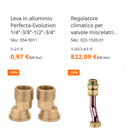
Leva in alluminio
Regolatore
Perfecta-Evolution
climatico per
1/4"-3/8"-1/2"-3/4"
valvole miscelatrici
1 canale
Sku: 354-5011
Sku: 323-1520-01
1,21 €
1.027,61 €
0,97 €
822,09 €
IVA Incl.
IVA Incl.
-20%
-20%