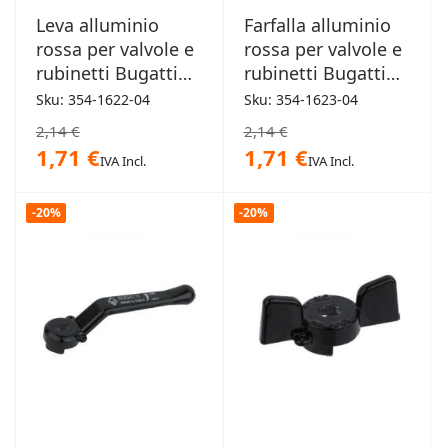
Leva alluminio
Farfalla alluminio
rossa per valvole e
rossa per valvole e
rubinetti Bugatti
rubinetti Bugatti
1/2"
1/2"
Sku: 354-1622-04
Sku: 354-1623-04
2,14 €
2,14 €
1,71 €
1,71 €
IVA Incl.
IVA Incl.
-20%
-20%