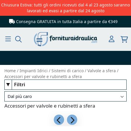
Chiusura Estiva: tutti gli ordini ricevuti dal 4 al 23 agosto saranno
lavorati ed evasi a partire dal 24 agosto
Consegna GRATUITA in tutta Italia
a partire da €349
Cerca
Home
Impianti Idrici
Sistemi di carico
Valvole a sfera
Accessori per valvole e rubinetti a sfera
Filtri
Accessori per valvole e rubinetti a sfera