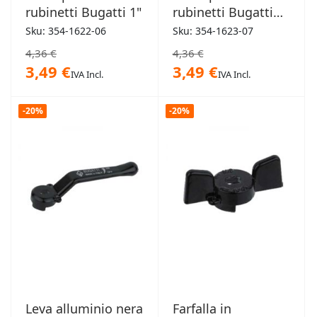
rubinetti Bugatti 1"
rubinetti Bugatti
1"1/4
Sku: 354-1622-06
Sku: 354-1623-07
4,36 €
4,36 €
3,49 €
3,49 €
IVA Incl.
IVA Incl.
-20%
-20%
Leva alluminio nera
Farfalla in