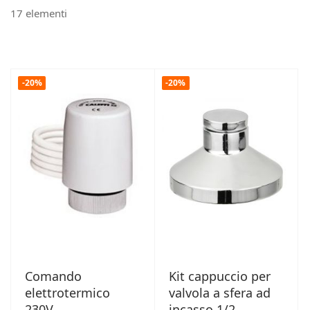
17
elementi
-20%
-20%
Comando
Kit cappuccio per
elettrotermico
valvola a sfera ad
230V
incasso 1/2