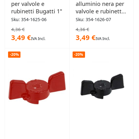
per valvole e
alluminio nera per
rubinetti Bugatti 1"
valvole e rubinetti
Bugatti 1"1/4
Sku: 354-1625-06
Sku: 354-1626-07
4,36 €
4,36 €
3,49 €
3,49 €
IVA Incl.
IVA Incl.
-20%
-20%