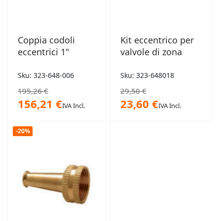
Coppia codoli
Kit eccentrico per
eccentrici 1"
valvole di zona
Sku: 323-648-006
Sku: 323-648018
195,26 €
29,50 €
156,21 €
23,60 €
IVA Incl.
IVA Incl.
-20%