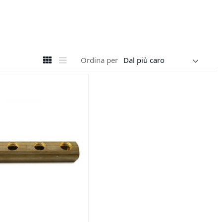
Mostra
Griglia
Lista
Ordina per
come