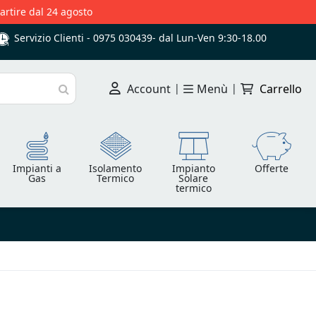
partire dal 24 agosto
Servizio Clienti -
0975 030439
-
dal Lun-Ven 9:30-18.00
Account
|
Menù
|
Carrello
Cerca
Impianti a
Isolamento
Impianto
Offerte
Gas
Termico
Solare
termico