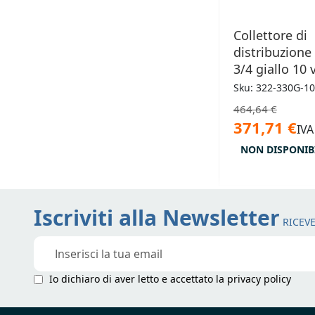
Collettore di
distribuzione
3/4 giallo 10 
Sku: 322-330G-10
464,64 €
371,71 €
IVA
NON DISPONIB
Iscriviti alla Newsletter
RICEVE
Iscriviti
alla
nostra
Io dichiaro di aver letto e accettato la
privacy policy
Newsletter: