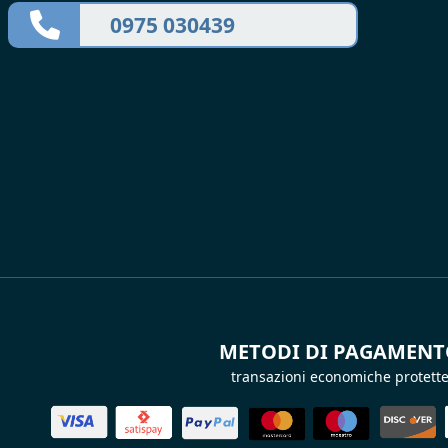
0975 030439
METODI DI PAGAMEN
transazioni economiche protett