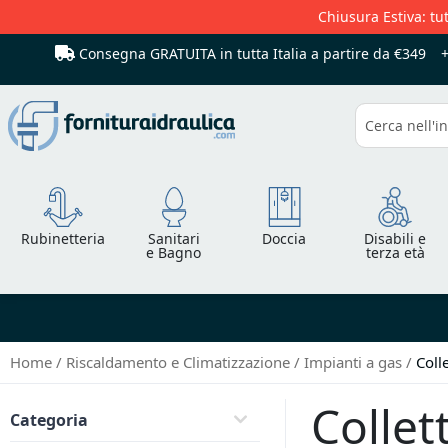
Chiusura Estiva: tut
Consegna GRATUITA in tutta Italia
a partire da €349
Cerca
Rubinetteria
Sanitari
Doccia
Disabili e
e Bagno
terza età
Home
Riscaldamento e Climatizzazione
Impianti a gas
Coll
Collet
Categoria