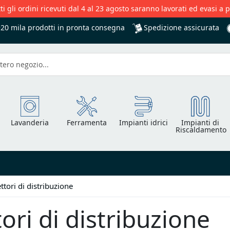
ti gli ordini ricevuti dal 4 al 23 agosto saranno lavorati ed evasi a 
Spedizione assicurata
+20 mila
prodotti in pronta consegna
Lavanderia
Ferramenta
Impianti idrici
Impianti di
Riscaldamento
ettori di distribuzione
tori di distribuzione