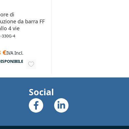
tore di
buzione da barra FF
llo 4 vie
2-330G-4
 €
IVA Incl.
ISPONIBILE
AGGIUNGI
ALLA
LISTA
Social
DESIDERI