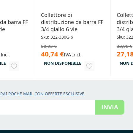
Collettore di
Collet
 da barra FF
distribuzione da barra FF
distri
vie
3/4 giallo 6 vie
3/4 gia
Sku: 322-330G-6
Sku: 32
50,93 €
33,98 €
40,74 €
27,18
 Incl.
IVA Incl.
ILE
NON DISPONIBILE
NON D
AGGIUNGI
AGGIUNGI
ALLA
ALLA
LISTA
LISTA
RAI POCHE MAIL CON OFFERTE ESCLUSIVE
DESIDERI
DESIDERI
INVIA