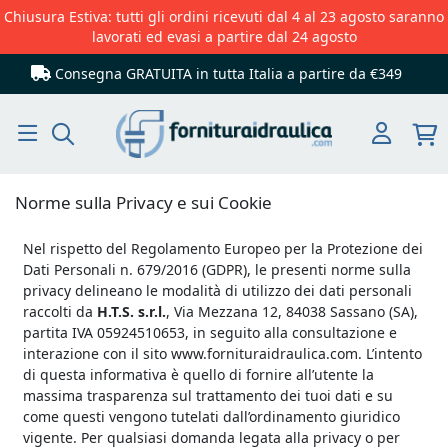
Chiusura Estiva: tutti gli ordini ricevuti dal 4 al 23 agosto saranno
lavorati ed evasi a partire dal 24 agosto
Consegna GRATUITA in tutta Italia
a partire da €349
Cerca
Norme sulla Privacy e sui Cookie
Nel rispetto del Regolamento Europeo per la Protezione dei
Dati Personali n. 679/2016 (GDPR), le presenti norme sulla
privacy delineano le modalità di utilizzo dei dati personali
raccolti da
H.T.S.
s.r.l.
, Via Mezzana 12, 84038 Sassano (SA),
partita IVA 05924510653, in seguito alla consultazione e
interazione con il sito www.fornituraidraulica.com. L’intento
di questa informativa è quello di fornire all’utente la
massima trasparenza sul trattamento dei tuoi dati e su
come questi vengono tutelati dall’ordinamento giuridico
vigente. Per qualsiasi domanda legata alla privacy o per