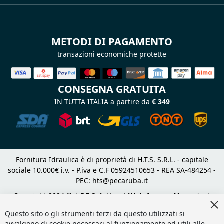
METODI DI PAGAMENTO
transazioni economiche protette
CONSEGNA GRATUITA
IN TUTTA ITALIA a partire da
€ 349
Fornitura Idraulica è di proprietà di H.T.S. S.R.L. - capitale
sociale 10.000€ i.v. - P.iva e C.F 05924510653 - REA SA-484254 -
PEC:
hts@pecaruba.it
Copyright 2024 © |
DF Solution | Web Agency Magento
|
Cl
Slashto Web Design
Co
Questo sito o gli strumenti terzi da questo utilizzati si
Ba
avvalgono di cookie necessari al funzionamento ed utili alle