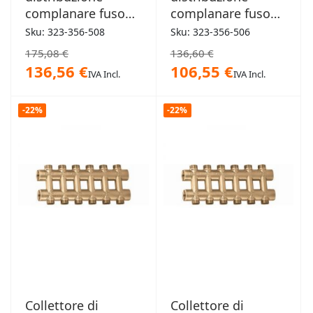
complanare fuso
complanare fuso
monoblocco 3/4"
monoblocco 3/4"
Sku: 323-356-508
Sku: 323-356-506
8+8 derivazioni
6+6 derivazioni
175,08 €
136,60 €
136,56 €
106,55 €
IVA Incl.
IVA Incl.
-22%
-22%
Collettore di
Collettore di