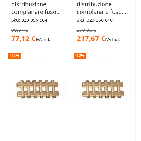
distribuzione
distribuzione
complanare fuso
complanare fuso
monoblocco 3/4"
monoblocco 1"
Sku: 323-356-504
Sku: 323-356-610
4+4 derivazioni
10+10 derivazioni
98,87 €
279,06 €
77,12 €
217,67 €
IVA Incl.
IVA Incl.
-22%
-22%