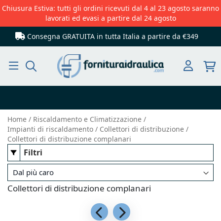
Chiusura Estiva: tutti gli ordini ricevuti dal 4 al 23 agosto saranno
lavorati ed evasi a partire dal 24 agosto
Consegna GRATUITA in tutta Italia
a partire da €349
Cerca
Home
Riscaldamento e Climatizzazione
Impianti di riscaldamento
Collettori di distribuzione
Collettori di distribuzione complanari
Filtri
Collettori di distribuzione complanari