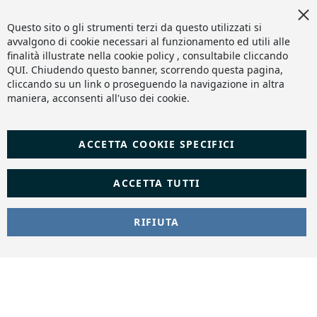
Copyright 2024 © |
DF Solution | Web Agency Magento
|
Cl
Slashto Web Design
Co
Questo sito o gli strumenti terzi da questo utilizzati si
Ba
avvalgono di cookie necessari al funzionamento ed utili alle
finalità illustrate nella cookie policy , consultabile cliccando
QUI
. Chiudendo questo banner, scorrendo questa pagina,
cliccando su un link o proseguendo la navigazione in altra
maniera, acconsenti all'uso dei cookie.
ACCETTA COOKIE SPECIFICI
ACCETTA TUTTI
RIFIUTA