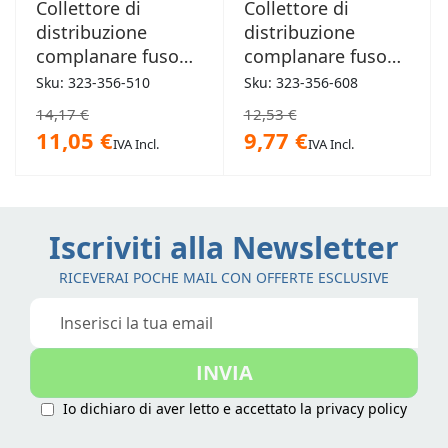
Collettore di
Collettore di
distribuzione
distribuzione
complanare fuso
complanare fuso
monoblocco 3/4"
monoblocco 1" 8+8
Sku: 323-356-510
Sku: 323-356-608
10+10 derivazioni
derivazioni
14,17 €
12,53 €
11,05 €
9,77 €
IVA Incl.
IVA Incl.
Iscriviti alla Newsletter
RICEVERAI POCHE MAIL CON OFFERTE ESCLUSIVE
Iscriviti
alla
nostra
INVIA
Newsletter:
Io dichiaro di aver letto e accettato la
privacy policy