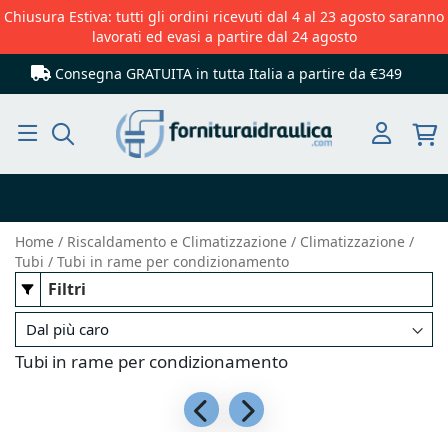
Chiusura Estiva: tutti gli ordini ricevuti dal 4 al 23 agosto saranno
lavorati ed evasi a partire dal 24 agosto
Consegna GRATUITA in tutta Italia
a partire da €349
Cerca
Home
Riscaldamento e Climatizzazione
Climatizzazione
Tubi
Tubi in rame per condizionamento
Filtri
Tubi in rame per condizionamento