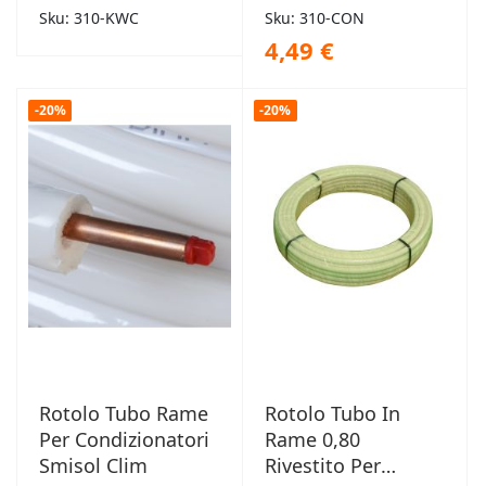
Platinum
Sku: 310-KWC
Sku: 310-CON
4,49 €
-20%
-20%
Rotolo Tubo Rame
Rotolo Tubo In
Per Condizionatori
Rame 0,80
Smisol Clim
Rivestito Per