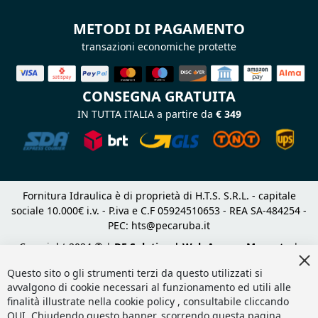
METODI DI PAGAMENTO
transazioni economiche protette
CONSEGNA GRATUITA
IN TUTTA ITALIA a partire da
€ 349
Fornitura Idraulica è di proprietà di H.T.S. S.R.L. - capitale
sociale 10.000€ i.v. - P.iva e C.F 05924510653 - REA SA-484254 -
PEC:
hts@pecaruba.it
Copyright 2024 © |
DF Solution | Web Agency Magento
|
Cl
Slashto Web Design
Co
Questo sito o gli strumenti terzi da questo utilizzati si
Ba
avvalgono di cookie necessari al funzionamento ed utili alle
finalità illustrate nella cookie policy , consultabile cliccando
QUI
. Chiudendo questo banner, scorrendo questa pagina,