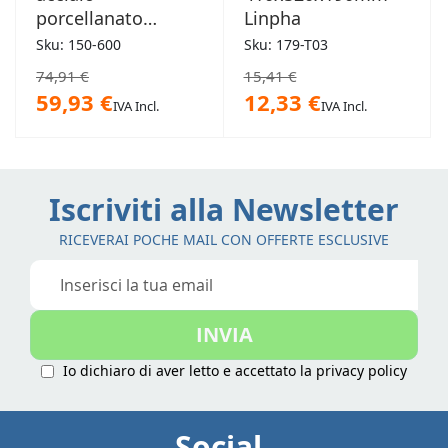
porcellanato
Linpha
55x65x15cm
Sku: 150-600
Sku: 179-T03
Smavit
74,91 €
15,41 €
59,93 €
12,33 €
IVA Incl.
IVA Incl.
Iscriviti alla Newsletter
RICEVERAI POCHE MAIL CON OFFERTE ESCLUSIVE
Iscriviti
alla
nostra
INVIA
Newsletter:
Io dichiaro di aver letto e accettato la
privacy policy
Social