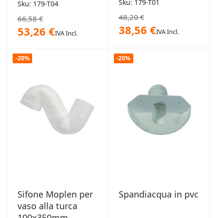
Sku: 179-T01
Sku: 179-T04
48,20 €
66,58 €
38,56 €
53,26 €
IVA Incl.
IVA Incl.
-20%
-20%
Sifone Moplen per
Spandiacqua in pvc
vaso alla turca
100x350mm