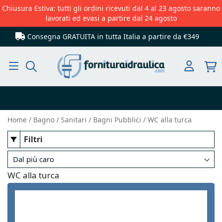
Chiusura Estiva: tutti gli ordini ricevuti dal 4 al 23 agosto saranno
lavorati ed evasi a partire dal 24 agosto
Consegna GRATUITA in tutta Italia
a partire da €349
Cerca
Home
Bagno
Sanitari
Bagni Pubblici
WC alla turca
Filtri
WC alla turca