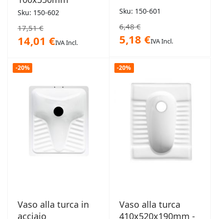
Sku: 150-601
Sku: 150-602
6,48 €
17,51 €
5,18 €
14,01 €
IVA Incl.
IVA Incl.
-20%
-20%
Vaso alla turca in
Vaso alla turca
acciaio
410x520x190mm -