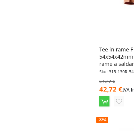
Tee in rame F
54x54x42mm 
rame a salda
Sku: 315-130R-5
54,77 €
42,72 €
IVA I
AGGIU
ALLA
-22%
LISTA
DESID