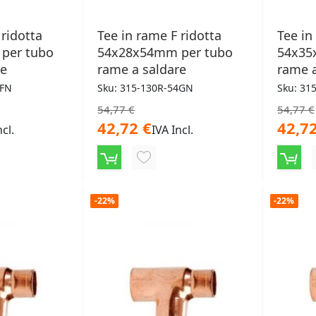
 ridotta
Tee in rame F ridotta
Tee in
per tubo
54x28x54mm per tubo
54x35
re
rame a saldare
rame a
4FN
Sku: 315-130R-54GN
Sku: 31
54,77 €
54,77 €
42,72 €
42,72
ncl.
IVA Incl.
NGI
AGGIUNGI
ALLA
-22%
-22%
LISTA
ERI
DESIDERI