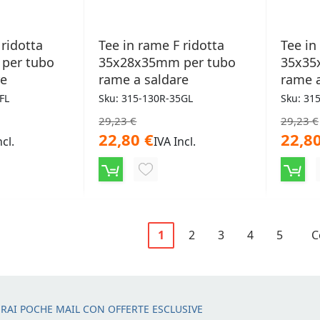
 ridotta
Tee in rame F ridotta
Tee in
per tubo
35x28x35mm per tubo
35x35
re
rame a saldare
rame a
FL
Sku: 315-130R-35GL
Sku: 31
29,23 €
29,23 €
22,80 €
22,80
ncl.
IVA Incl.
NGI
AGGIUNGI
ALLA
LISTA
Pagina
Attualmente stai leggendo l
Pagina
Pagina
Pagina
Pagina
P
1
2
3
4
5
C
ERI
DESIDERI
RAI POCHE MAIL CON OFFERTE ESCLUSIVE