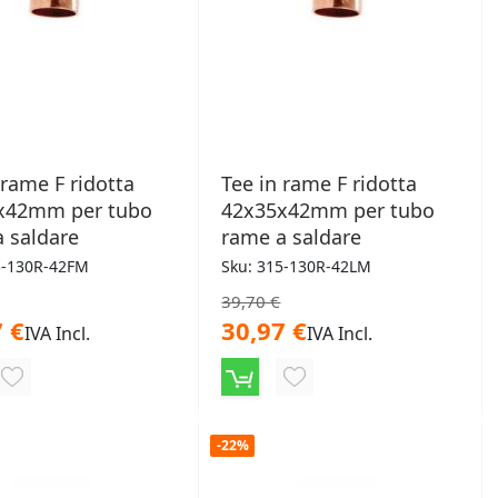
 rame F ridotta
Tee in rame F ridotta
x42mm per tubo
42x35x42mm per tubo
 saldare
rame a saldare
5-130R-42FM
Sku: 315-130R-42LM
39,70 €
 €
30,97 €
IVA Incl.
IVA Incl.
AGGIUNGI
AGGIUNGI
ALLA
ALLA
-22%
LISTA
LISTA
DESIDERI
DESIDERI