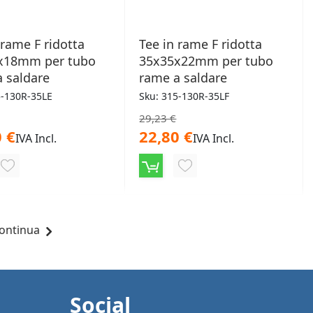
 rame F ridotta
Tee in rame F ridotta
x18mm per tubo
35x35x22mm per tubo
 saldare
rame a saldare
5-130R-35LE
Sku: 315-130R-35LF
29,23 €
 €
22,80 €
IVA Incl.
IVA Incl.
AGGIUNGI
AGGIUNGI
ALLA
ALLA
LISTA
LISTA
a pagina
agina
ontinua
DESIDERI
DESIDERI
Social