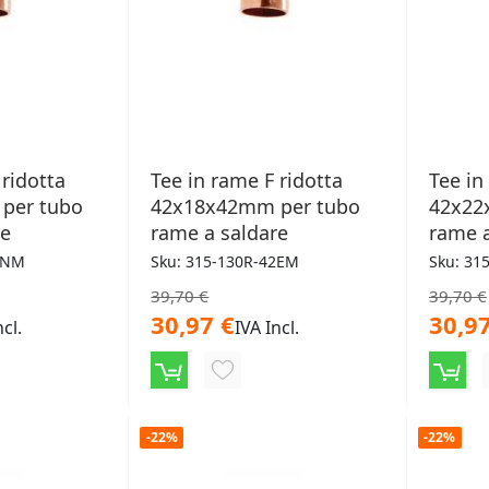
 ridotta
Tee in rame F ridotta
Tee in
per tubo
42x18x42mm per tubo
42x22
re
rame a saldare
rame a
4NM
Sku: 315-130R-42EM
Sku: 31
39,70 €
39,70 €
30,97 €
30,97
ncl.
IVA Incl.
NGI
AGGIUNGI
ALLA
-22%
-22%
LISTA
ERI
DESIDERI