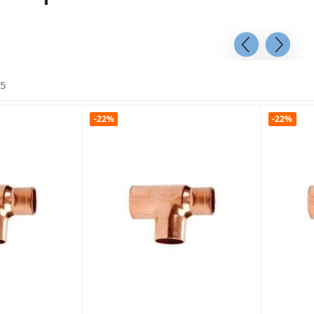
5
-22%
-22%