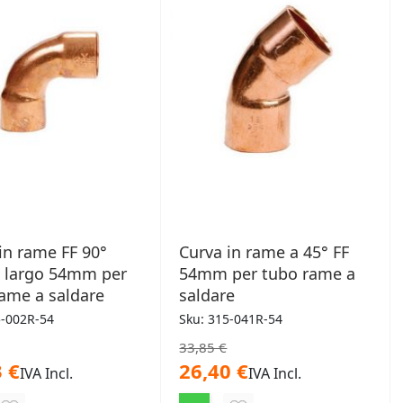
in rame FF 90°
Curva in rame a 45° FF
o largo 54mm per
54mm per tubo rame a
ame a saldare
saldare
5-002R-54
Sku: 315-041R-54
33,85 €
 €
26,40 €
IVA Incl.
IVA Incl.