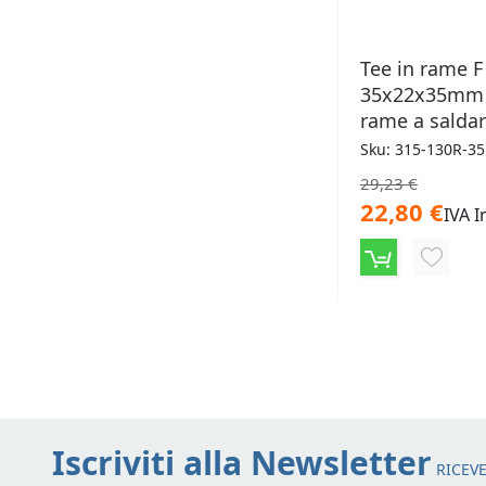
Tee in rame F
35x22x35mm 
rame a salda
Sku: 315-130R-35
29,23 €
22,80 €
IVA I
AGGIU
ALLA
LISTA
DESID
Iscriviti alla Newsletter
RICEVE