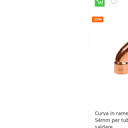
AGGIU
ALLA
-22%
LISTA
DESID
Curva in rame
54mm per tu
saldare