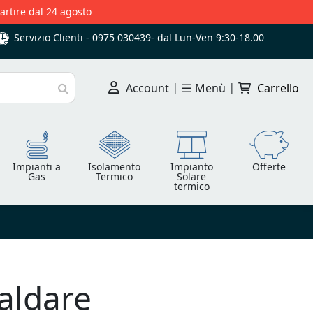
partire dal 24 agosto
Servizio Clienti -
0975 030439
-
dal Lun-Ven 9:30-18.00
Account
|
Menù
|
Carrello
Cerca
Impianti a
Isolamento
Impianto
Offerte
Gas
Termico
Solare
termico
aldare