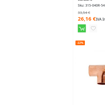
Sku: 315-040R-54
33,54 €
26,16 €
IVA I
AGGIU
ALLA
-22%
LISTA
DESID