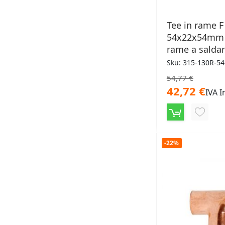
Tee in rame F
54x22x54mm 
rame a salda
Sku: 315-130R-5
54,77 €
42,72 €
IVA I
AGGIU
ALLA
-22%
LISTA
DESID