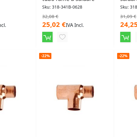
Sku: 318-341B-0628
Sku: 31
32,08 €
31,09 €
25,02 €
24,25
ncl.
IVA Incl.
NGI
AGGIUNGI
ALLA
-22%
-22%
LISTA
ERI
DESIDERI