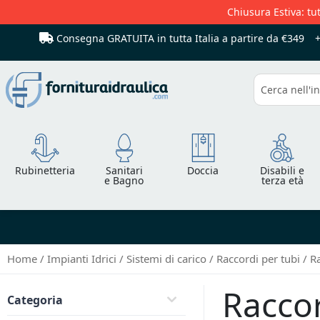
Chiusura Estiva: tut
Consegna GRATUITA in tutta Italia
a partire da €349
Cerca
Rubinetteria
Sanitari
Doccia
Disabili e
e Bagno
terza età
Home
Impianti Idrici
Sistemi di carico
Raccordi per tubi
R
Raccor
Categoria