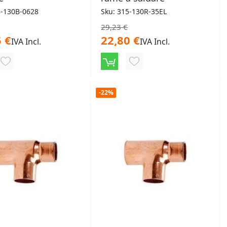
8-130B-0628
Sku: 315-130R-35EL
29,23 €
 €
22,80 €
IVA Incl.
IVA Incl.
AGGIUNGI
AGGIUNGI
ALLA
ALLA
-22%
LISTA
LISTA
DESIDERI
DESIDERI