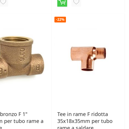
AGGIUNGI
AGGIUNGI
ALLA
ALLA
-22%
LISTA
LISTA
DESIDERI
DESIDERI
 bronzo F 1"
Tee in rame F ridotta
 per tubo rame a
35x18x35mm per tubo
e
rame a saldare