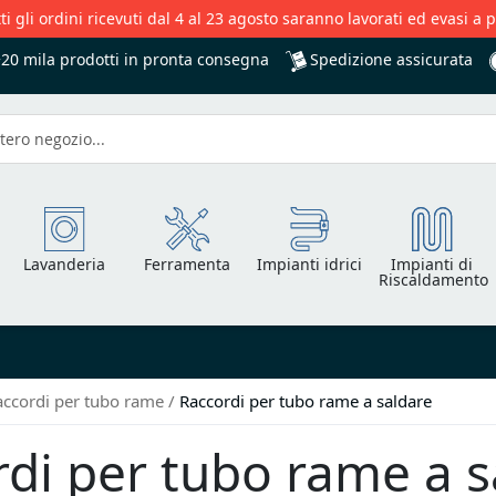
ti gli ordini ricevuti dal 4 al 23 agosto saranno lavorati ed evasi a 
Spedizione assicurata
+20 mila
prodotti in pronta consegna
Lavanderia
Ferramenta
Impianti idrici
Impianti di
Riscaldamento
accordi per tubo rame
Raccordi per tubo rame a saldare
di per tubo rame a s