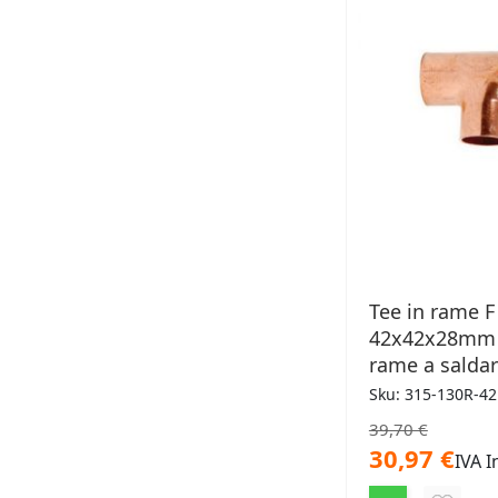
Tee in rame F
42x42x28mm 
rame a salda
Sku: 315-130R-4
39,70 €
30,97 €
IVA I