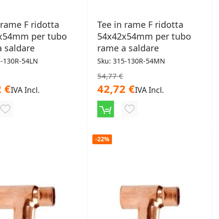
 rame F ridotta
Tee in rame F ridotta
x54mm per tubo
54x42x54mm per tubo
 saldare
rame a saldare
5-130R-54LN
Sku: 315-130R-54MN
54,77 €
 €
42,72 €
IVA Incl.
IVA Incl.
AGGIUNGI
AGGIUNGI
ALLA
ALLA
-22%
LISTA
LISTA
DESIDERI
DESIDERI