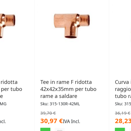
 ridotta
Tee in rame F ridotta
Curva 
per tubo
42x42x35mm per tubo
raggi
re
rame a saldare
tubo r
2MG
Sku: 315-130R-42ML
Sku: 31
39,70 €
36,19 €
30,97 €
28,23
ncl.
IVA Incl.