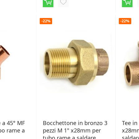
NGI
AGGIUNGI
ALLA
-22%
-22%
LISTA
ERI
DESIDERI
 a 45° MF
Bocchettone in bronzo 3
Tee in
bo rame a
pezzi M 1" x28mm per
x28mm
tubo rame a saldare
saldar