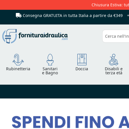
Chiusura Estiva: tut
Consegna GRATUITA in tutta Italia
a partire da €349
Cerca
Rubinetteria
Sanitari
Doccia
Disabili e
e Bagno
terza età