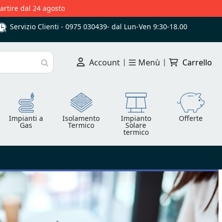
partire dal 24 agosto
Servizio Clienti -
0975 030439
-
dal Lun-Ven 9:30-18.00
Account
|
Menù
|
Carrello
Cerca
Impianti a
Isolamento
Impianto
Offerte
Gas
Termico
Solare
termico