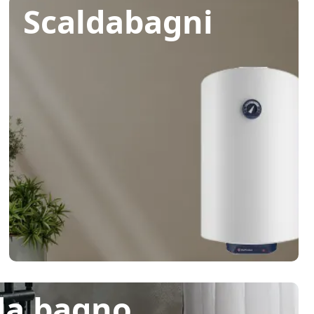
Scaldabagni
da bagno