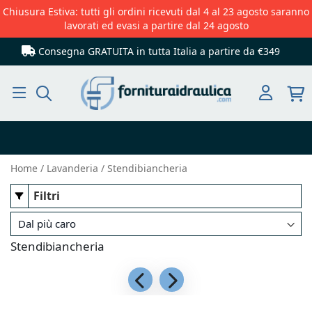
Chiusura Estiva: tutti gli ordini ricevuti dal 4 al 23 agosto saranno
lavorati ed evasi a partire dal 24 agosto
Consegna GRATUITA in tutta Italia
a partire da €349
Cerca
Home
Lavanderia
Stendibiancheria
Filtri
Stendibiancheria