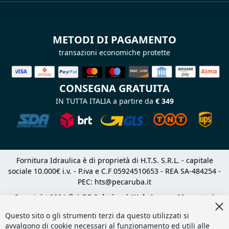
METODI DI PAGAMENTO
transazioni economiche protette
CONSEGNA GRATUITA
IN TUTTA ITALIA a partire da
€ 349
Fornitura Idraulica è di proprietà di H.T.S. S.R.L. - capitale
sociale 10.000€ i.v. - P.iva e C.F 05924510653 - REA SA-484254 -
PEC:
hts@pecaruba.it
Copyright 2024 © |
DF Solution | Web Agency Magento
|
Cl
Slashto Web Design
Co
Questo sito o gli strumenti terzi da questo utilizzati si
Ba
avvalgono di cookie necessari al funzionamento ed utili alle