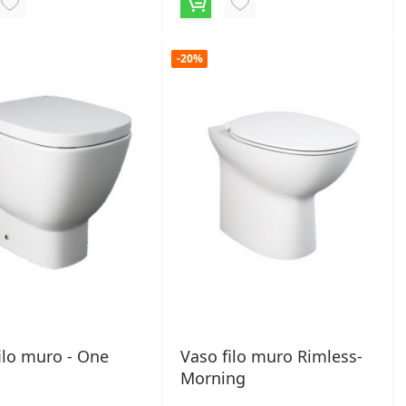
AGGIUNGI
AGGIUNGI
ALLA
ALLA
-20%
LISTA
LISTA
DESIDERI
DESIDERI
ilo muro - One
Vaso filo muro Rimless-
Morning