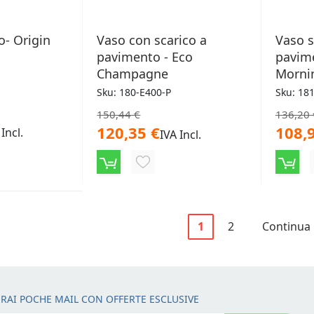
o- Origin
Vaso con scarico a
Vaso s
pavimento - Eco
pavim
Champagne
Morni
Sku: 180-E400-P
Sku: 18
150,44 €
136,20 
120,35 €
108,
 Incl.
IVA Incl.
NGI
AGGIUNGI
ALLA
LISTA
Pagina
Attualmente stai le
Pagina
Pagina
1
2
Continua
ERI
DESIDERI
RAI POCHE MAIL CON OFFERTE ESCLUSIVE