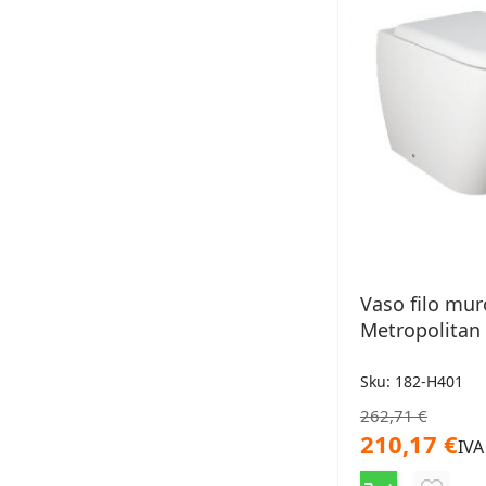
Vaso filo mur
Metropolitan
Sku: 182-H401
262,71 €
210,17 €
IVA