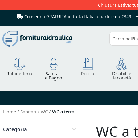
Chiusura Estiva: tut
Consegna GRATUITA in tutta Italia
a partire da €349
Cerca
Rubinetteria
Sanitari
Doccia
Disabili e
e Bagno
terza età
Home
Sanitari
WC
WC a terra
WC a t
Categoria