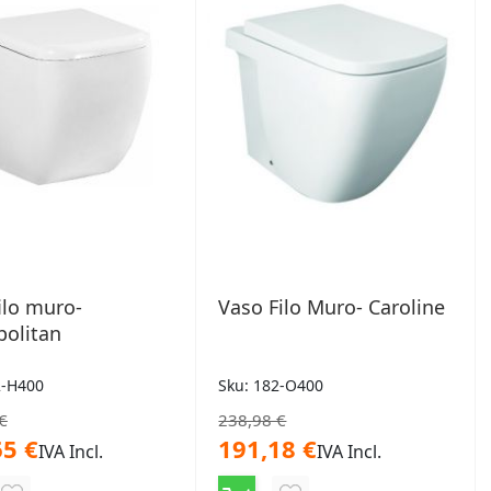
ilo muro-
Vaso Filo Muro- Caroline
politan
2-H400
Sku: 182-O400
€
238,98 €
65 €
191,18 €
IVA Incl.
IVA Incl.