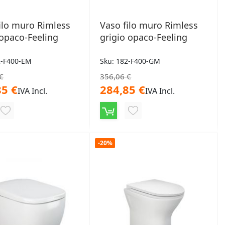
ilo muro Rimless
Vaso filo muro Rimless
opaco-Feeling
grigio opaco-Feeling
2-F400-EM
Sku: 182-F400-GM
€
356,06 €
85 €
284,85 €
IVA Incl.
IVA Incl.
AGGIUNGI
AGGIUNGI
ALLA
ALLA
LISTA
LISTA
-20%
DESIDERI
DESIDERI