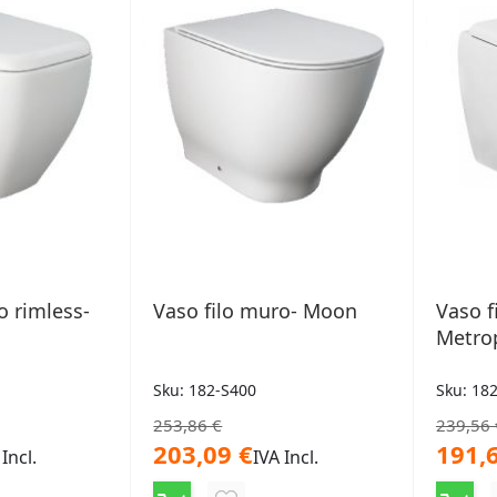
o rimless-
Vaso filo muro- Moon
Vaso f
Metro
Sku: 182-S400
Sku: 18
253,86 €
239,56 
203,09 €
191,
 Incl.
IVA Incl.