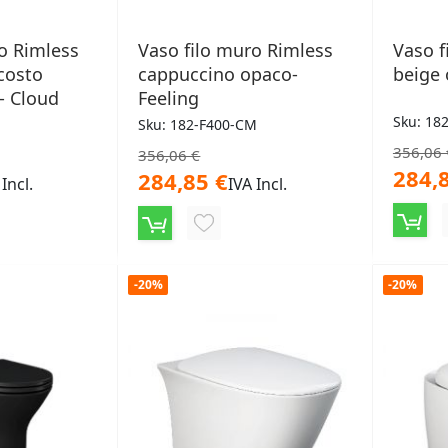
o Rimless
Vaso filo muro Rimless
Vaso f
costo
cappuccino opaco-
beige 
- Cloud
Feeling
Sku: 18
Sku: 182-F400-CM
356,06 
356,06 €
284,
284,85 €
 Incl.
IVA Incl.
NGI
AGGIUNGI
ALLA
-20%
-20%
LISTA
ERI
DESIDERI