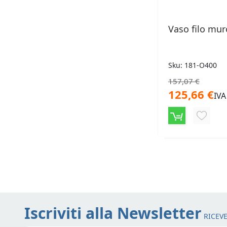
Vaso filo mur
Sku: 181-O400
157,07 €
125,66 €
IVA
AGGIU
ALLA
LISTA
DESID
Iscriviti alla Newsletter
RICEVE