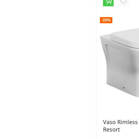
AGGIU
ALLA
-20%
LISTA
DESID
Vaso Rimless 
Resort