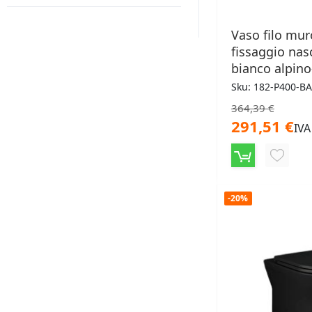
Vaso filo mur
fissaggio nas
bianco alpino
Sku: 182-P400-BA
364,39 €
291,51 €
IVA
AGGIU
ALLA
-20%
LISTA
DESID