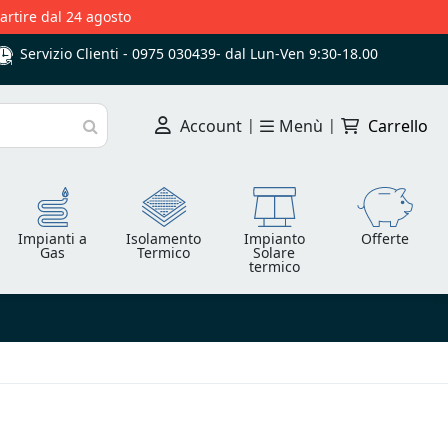
partire dal 24 agosto
Servizio Clienti -
0975 030439
-
dal Lun-Ven 9:30-18.00
Account
|
Menù
|
Carrello
Cerca
Impianti a
Isolamento
Impianto
Offerte
Gas
Termico
Solare
termico