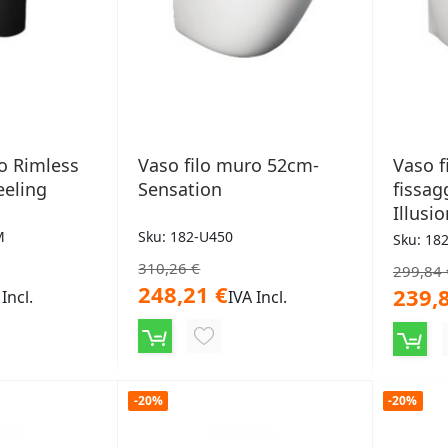
o Rimless
Vaso filo muro 52cm-
Vaso f
eeling
Sensation
fissag
Illusi
M
Sku: 182-U450
Sku: 18
310,26 €
299,84 
248,21 €
239,
 Incl.
IVA Incl.
NGI
AGGIUNGI
ALLA
LISTA
-20%
-20%
ERI
DESIDERI