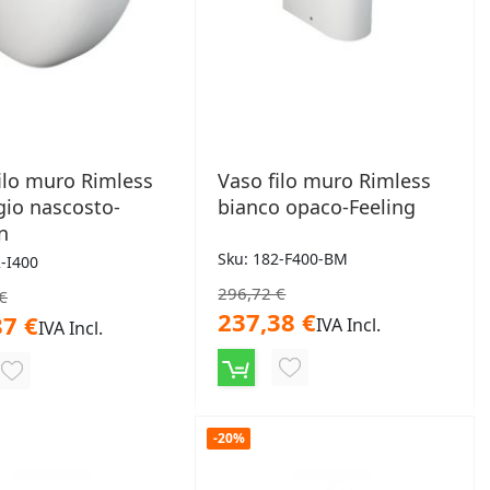
ilo muro Rimless
Vaso filo muro Rimless
gio nascosto-
bianco opaco-Feeling
on
Sku: 182-F400-BM
2-I400
296,72 €
€
237,38 €
87 €
IVA Incl.
IVA Incl.
AGGIUNGI
AGGIUNGI
ALLA
ALLA
LISTA
-20%
LISTA
DESIDERI
DESIDERI