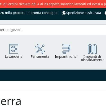
ti gli ordini ricevuti dal 4 al 23 agosto saranno lavorati ed evasi a 
Spedizione assicurata
+20 mila
prodotti in pronta consegna
Lavanderia
Ferramenta
Impianti idrici
Impianti di
Riscaldamento
erra