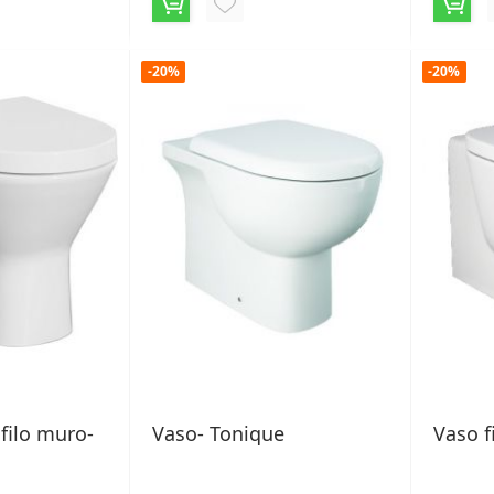
NGI
AGGIUNGI
ALLA
-20%
-20%
LISTA
ERI
DESIDERI
filo muro-
Vaso- Tonique
Vaso f