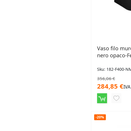
Vaso filo mur
nero opaco-F
Sku: 182-F400-N
356,06 €
284,85 €
IVA
AGGIU
ALLA
LISTA
-20%
DESID