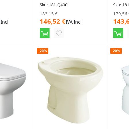
Sku: 181-Q400
Sku: 18
183,15 €
179,56 
146,52 €
143,
 Incl.
IVA Incl.
NGI
AGGIUNGI
ALLA
-20%
-20%
LISTA
ERI
DESIDERI