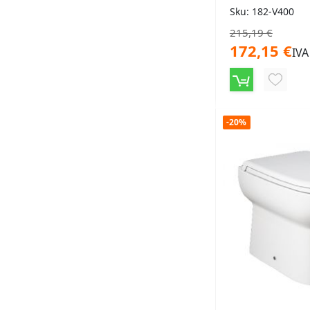
Sku: 182-V400
215,19 €
172,15 €
IVA
AGGIU
ALLA
-20%
LISTA
DESID