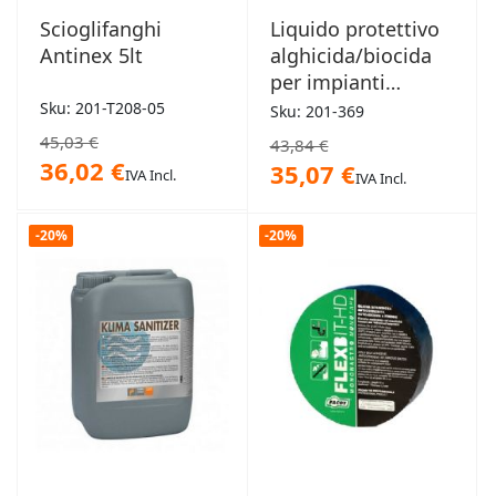
Scioglifanghi
Liquido protettivo
Antinex 5lt
alghicida/biocida
per impianti
radianti 1lt
Sku: 201-T208-05
Sku: 201-369
45,03 €
43,84 €
36,02 €
35,07 €
IVA Incl.
IVA Incl.
-20%
-20%