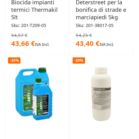
Biocida impianti
Deterstreet per la
termici Thermakil
bonifica di strade e
5lt
marciapiedi 5kg
Sku: 201-T209-05
Sku: 201-38017-05
54,57 €
54,25 €
43,66 €
43,40 €
IVA Incl.
IVA Incl.
-20%
-20%