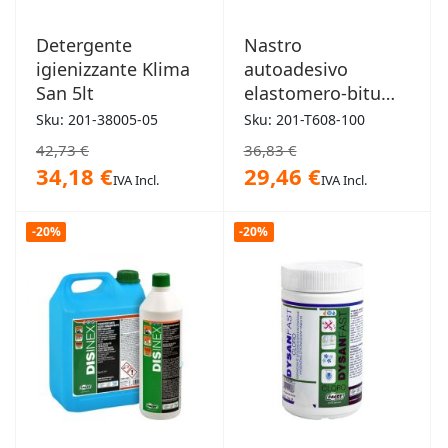
Detergente
Nastro
igienizzante Klima
autoadesivo
San 5lt
elastomero-bitume
Flexbit-HD
Sku: 201-38005-05
Sku: 201-T608-100
h.100mm x 10m
42,73 €
36,83 €
34,18 €
29,46 €
IVA Incl.
IVA Incl.
-20%
-20%