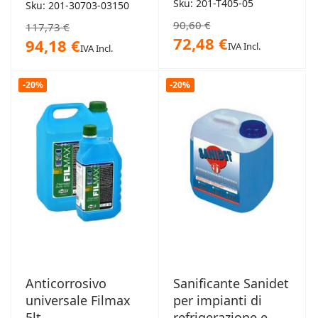
Sku: 201-T405-05
Sku: 201-30703-03150
90,60 €
117,73 €
72,48 €
94,18 €
IVA Incl.
IVA Incl.
-20%
-20%
Anticorrosivo
Sanificante Sanidet
universale Filmax
per impianti di
5lt
refrigerazione e