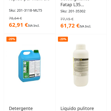
Fatap L35
otturafalle 1lt
Sku: 201-3118-MLT5
Sku: 201-35302
78,64 €
77,15 €
62,91 €
61,72 €
IVA Incl.
IVA Incl.
-20%
-20%
Detergente
Liquido pulitore