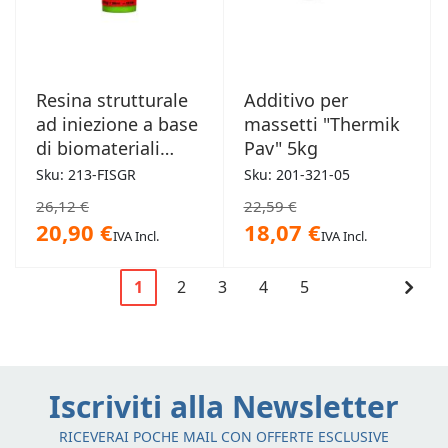
Resina strutturale
Additivo per
ad iniezione a base
massetti "Thermik
di biomateriali
Pav" 5kg
475g
Sku: 213-FISGR
Sku: 201-321-05
26,12 €
22,59 €
20,90 €
18,07 €
IVA Incl.
IVA Incl.
Pagina
Cont
1
2
3
4
5
Attualmente
Pagina
Pagina
Pagina
Pagina
Pagi
stai
leggendo
la
Iscriviti alla Newsletter
pagina
RICEVERAI POCHE MAIL CON OFFERTE ESCLUSIVE