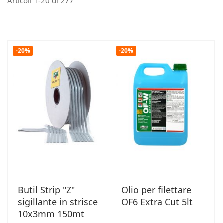
Articoli
1
-
20
di
277
-20%
-20%
Butil Strip "Z"
Olio per filettare
sigillante in strisce
OF6 Extra Cut 5lt
10x3mm 150mt