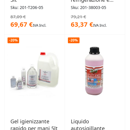
riscaldamento 5kg
Sku: 201-T206-05
Sku: 201-38003-05
87,09 €
79,21 €
69,67 €
63,37 €
IVA Incl.
IVA Incl.
-20%
-20%
Gel igienizzante
Liquido
rapido per mani 5lt
autosigillante