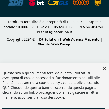
Fornitura Idraulica è di proprietà di H.T.S. S.R.L. - capitale
sociale 10.000€ i.v. - P.iva e C.F 05924510653 - REA SA-484254 -
PEC:
hts@pecaruba.it
Copyright 2024 © |
DF Solution | Web Agency Magento
|
Slashto Web Design
Cl
Co
Questo sito o gli strumenti terzi da questo utilizzati si
Ba
avvalgono di cookie necessari al funzionamento ed utili alle
finalità illustrate nella cookie policy , consultabile cliccando
QUI
. Chiudendo questo banner, scorrendo questa pagina,
cliccando su un link o proseguendo la navigazione in altra
maniera, acconsenti all'uso dei cookie.