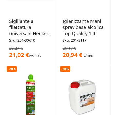
Sigillante a
Igienizzante mani
filettatura
spray base alcolica
universale Henkel
Top Quality 1 lt
160mt
Sku: 201-30610
Sku: 201-3117
26,27 €
26,17 €
21,02 €
20,94 €
IVA Incl.
IVA Incl.
-20%
-20%