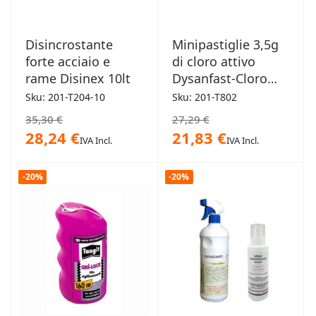
Disincrostante
Minipastiglie 3,5g
forte acciaio e
di cloro attivo
rame Disinex 10lt
Dysanfast-Cloro
1kg
Sku: 201-T204-10
Sku: 201-T802
35,30 €
27,29 €
28,24 €
21,83 €
IVA Incl.
IVA Incl.
-20%
-20%