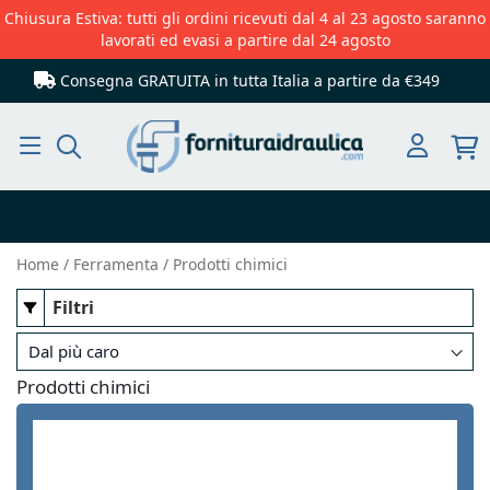
Chiusura Estiva: tutti gli ordini ricevuti dal 4 al 23 agosto saranno
lavorati ed evasi a partire dal 24 agosto
Consegna GRATUITA in tutta Italia
a partire da €349
Cerca
Home
Ferramenta
Prodotti chimici
Filtri
Prodotti chimici