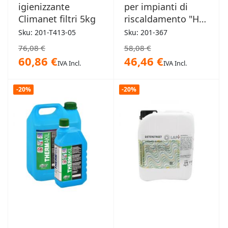
igienizzante
per impianti di
Climanet filtri 5kg
riscaldamento "HR"
1lt
Sku: 201-T413-05
Sku: 201-367
76,08 €
58,08 €
60,86 €
46,46 €
IVA Incl.
IVA Incl.
-20%
-20%