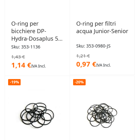
O-ring per
O-ring per filtri
bicchiere DP-
acqua Junior-Senior
Hydra-Dosaplus 5-
6-7 87 mm
Sku: 353-0980-JS
Sku: 353-1136
1,21 €
1,43 €
0,97 €
1,14 €
IVA Incl.
IVA Incl.
-19%
-20%