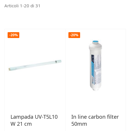
Articoli
1
-
20
di
31
-20%
-20%
Lampada UV-T5L10
In line carbon filter
W 21 cm
50mm