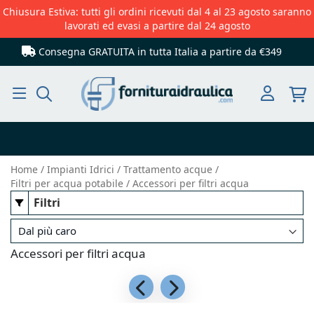
Chiusura Estiva: tutti gli ordini ricevuti dal 4 al 23 agosto saranno
lavorati ed evasi a partire dal 24 agosto
Consegna GRATUITA in tutta Italia
a partire da €349
Cerca
Home
Impianti Idrici
Trattamento acque
Filtri per acqua potabile
Accessori per filtri acqua
Filtri
Accessori per filtri acqua