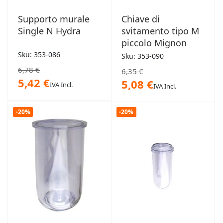
Supporto murale
Chiave di
Single N Hydra
svitamento tipo M
piccolo Mignon
Sku: 353-086
Sku: 353-090
6,78 €
6,35 €
5,42 €
5,08 €
IVA Incl.
IVA Incl.
-20%
-20%