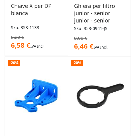
Chiave X per DP
Ghiera per filtro
bianca
junior - senior
junior - senior
Sku: 353-1133
Sku: 353-0941-JS
8,22 €
8,08 €
6,58 €
6,46 €
IVA Incl.
IVA Incl.
-20%
-20%