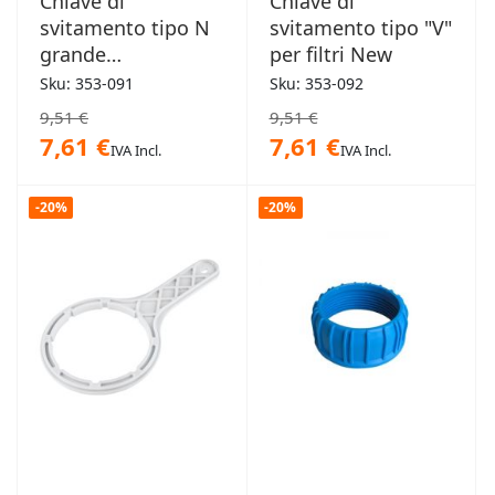
Chiave di
Chiave di
svitamento tipo N
svitamento tipo "V"
grande
per filtri New
Junior/Senior
Sku: 353-091
Sku: 353-092
9,51 €
9,51 €
7,61 €
7,61 €
IVA Incl.
IVA Incl.
-20%
-20%