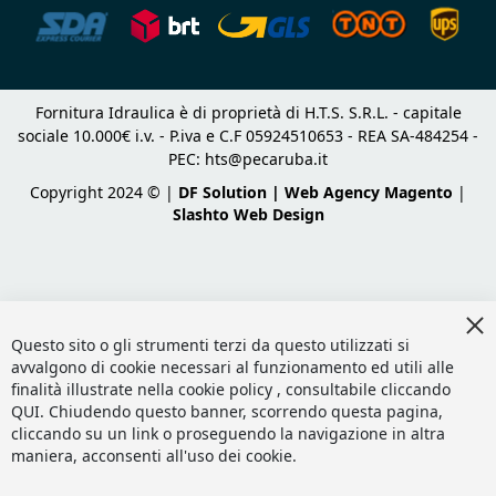
Fornitura Idraulica è di proprietà di H.T.S. S.R.L. - capitale
sociale 10.000€ i.v. - P.iva e C.F 05924510653 - REA SA-484254 -
PEC:
hts@pecaruba.it
Copyright 2024 © |
DF Solution | Web Agency Magento
|
Slashto Web Design
Cl
Co
Questo sito o gli strumenti terzi da questo utilizzati si
Ba
avvalgono di cookie necessari al funzionamento ed utili alle
finalità illustrate nella cookie policy , consultabile cliccando
QUI
. Chiudendo questo banner, scorrendo questa pagina,
cliccando su un link o proseguendo la navigazione in altra
maniera, acconsenti all'uso dei cookie.