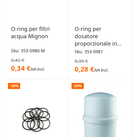
O-ring per filtri
O-ring per
acqua Mignon
dosatore
proporzionale in
polvere Dosaplus
Sku: 353-0980-M
Sku: 353-0981
0,42 €
0,35 €
0,34 €
0,28 €
IVA Incl.
IVA Incl.
-20%
-20%