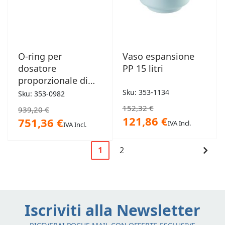
O-ring per
Vaso espansione
dosatore
PP 15 litri
proporzionale di
polifosfato solido
Sku: 353-1134
Sku: 353-0982
Dosapol
152,32 €
939,20 €
121,86 €
751,36 €
IVA Incl.
IVA Incl.
Pagina
Cont
1
2
Attualmente
Pagina
Pagi
stai
leggendo
la
Iscriviti alla Newsletter
pagina