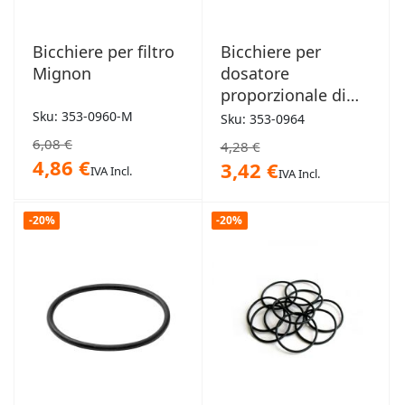
Bicchiere per filtro
Bicchiere per
Mignon
dosatore
proporzionale di
polifosfato in
Sku: 353-0960-M
Sku: 353-0964
polvere Dosaplus
6,08 €
4,28 €
4,86 €
3,42 €
IVA Incl.
IVA Incl.
-20%
-20%