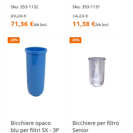
Sku: 353-1132
Sku: 353-1131
89,20 €
14,23 €
71,36 €
11,38 €
IVA Incl.
IVA Incl.
-20%
-20%
Bicchiere opaco
Bicchiere per filtro
blu per filtri SX - 3P
Senior