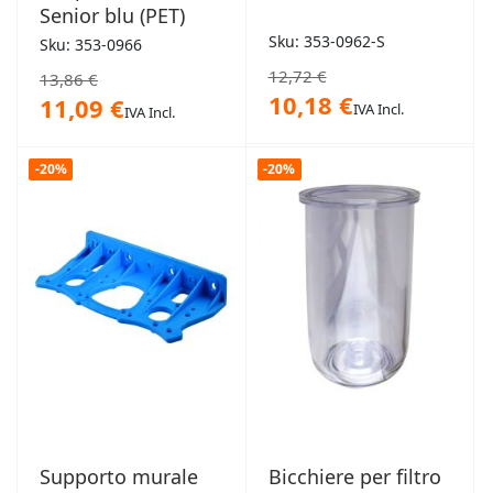
Senior blu (PET)
Sku: 353-0962-S
Sku: 353-0966
12,72 €
13,86 €
10,18 €
11,09 €
IVA Incl.
IVA Incl.
-20%
-20%
Supporto murale
Bicchiere per filtro